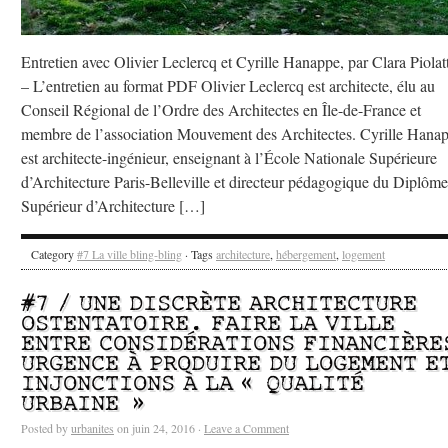
Entretien avec Olivier Leclercq et Cyrille Hanappe, par Clara Piolat
– L’entretien au format PDF Olivier Leclercq est architecte, élu au
Conseil Régional de l’Ordre des Architectes en Île-de-France et
membre de l’association Mouvement des Architectes. Cyrille Hana
est architecte-ingénieur, enseignant à l’École Nationale Supérieure
d’Architecture Paris-Belleville et directeur pédagogique du Diplôme
Supérieur d’Architecture […]
Category
#7 La ville bling-bling
· Tags
architecture
,
hébergement
,
logement
#7 / UNE DISCRÈTE ARCHITECTURE
OSTENTATOIRE. FAIRE LA VILLE
ENTRE CONSIDÉRATIONS FINANCIÈRE
URGENCE À PRODUIRE DU LOGEMENT E
INJONCTIONS À LA « QUALITÉ
URBAINE »
Posted by
urbanites
on juin 24, 2016 ·
Leave a Comment