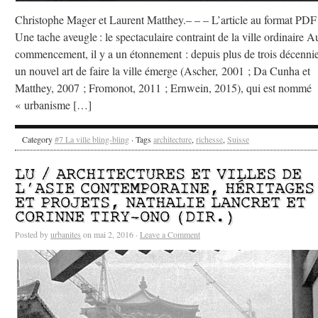
Christophe Mager et Laurent Matthey.– – – L’article au format PDF
Une tache aveugle : le spectaculaire contraint de la ville ordinaire A
commencement, il y a un étonnement : depuis plus de trois décennie
un nouvel art de faire la ville émerge (Ascher, 2001 ; Da Cunha et
Matthey, 2007 ; Fromonot, 2011 ; Ernwein, 2015), qui est nommé
« urbanisme […]
Category
#7 La ville bling-bling
· Tags
architecture
,
richesse
,
Suisse
LU / ARCHITECTURES ET VILLES DE
L’ASIE CONTEMPORAINE, HÉRITAGES
ET PROJETS, NATHALIE LANCRET ET
CORINNE TIRY-ONO (DIR.)
Posted by
urbanites
on mai 2, 2016 ·
Leave a Comment