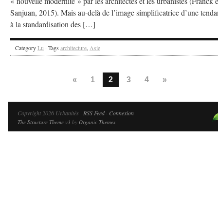
« nouvelle modernité » par les architectes et les urbanistes (Franck e
Sanjuan, 2015). Mais au-delà de l’image simplificatrice d’une tend
à la standardisation des […]
Category
Lu
· Tags
architecture
,
Asie
«
1
2
3
4
»
Copyright 2026 Urbanités ·
RSS Feed
·
Connexion
The Structure Theme v3
by
Organic Themes