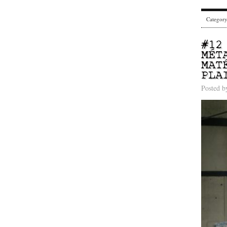
Categor
#12
MÉT
MAT
PLA
Posted 