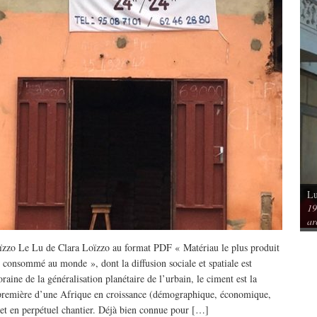
Lu
Vu / Les pavillons Prouvé de Tourcoing,
19
mérique. Spatialités et
exemples de l’audace architecturale des
ar
rs
années 1950
ïzzo Le Lu de Clara Loïzzo au format PDF « Matériau le plus produit
s consommé au monde », dont la diffusion sociale et spatiale est
aine de la généralisation planétaire de l’urbain, le ciment est la
première d’une Afrique en croissance (démographique, économique,
 et en perpétuel chantier. Déjà bien connue pour […]