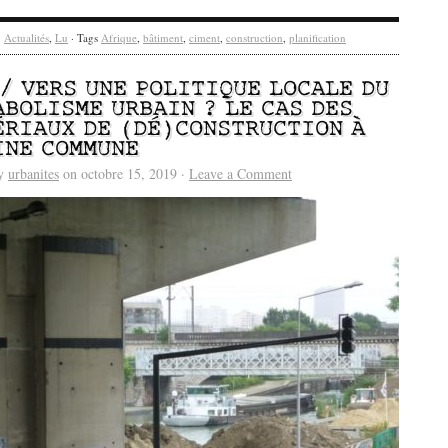
y
Actualités
,
Lu
· Tags
Afrique
,
bâtiment
,
ciment
,
construction
,
planification
 / VERS UNE POLITIQUE LOCALE DU
ABOLISME URBAIN ? LE CAS DES
ÉRIAUX DE (DÉ)CONSTRUCTION À
INE COMMUNE
by
urbanites
on octobre 15, 2019 ·
Leave a Comment