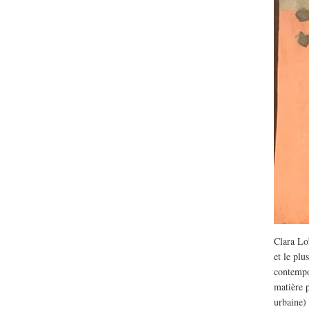
Lu /
Sous le feu du nu
énergie des data cente
Clara Lo
et le plu
contempor
matière 
urbaine)