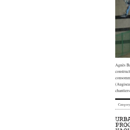
Agnès Ba
construct
consommée
(Augiseau
chantiers
Categor
URB
PRO