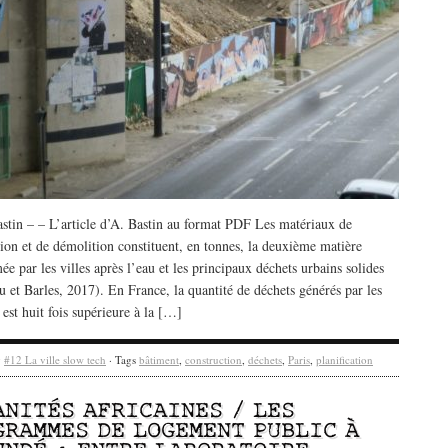
stin – – L’article d’A. Bastin au format PDF Les matériaux de
ion et de démolition constituent, en tonnes, la deuxième matière
 par les villes après l’eau et les principaux déchets urbains solides
 et Barles, 2017). En France, la quantité de déchets générés par les
 est huit fois supérieure à la […]
y
#12 La ville slow tech
· Tags
bâtiment
,
construction
,
déchets
,
Paris
,
planification
ANITÉS AFRICAINES / LES
GRAMMES DE LOGEMENT PUBLIC À