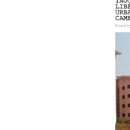
YAO
LIB
URB
CAM
Posted 