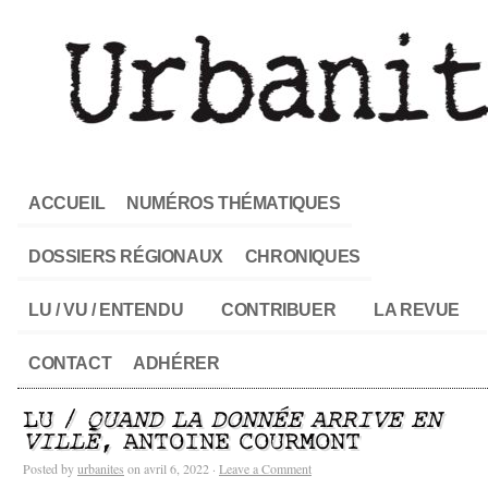
ACCUEIL
NUMÉROS THÉMATIQUES
DOSSIERS RÉGIONAUX
CHRONIQUES
LU / VU / ENTENDU
CONTRIBUER
LA REVUE
CONTACT
ADHÉRER
LU /
QUAND LA DONNÉE ARRIVE EN
VILLE
, ANTOINE COURMONT
Posted by
urbanites
on avril 6, 2022 ·
Leave a Comment