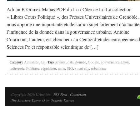
Adrián P. Gómez Mañas PDF du Lu / Citer ce Lu La collection
« Libres Cours Politique », des Presses Universitaires de Grenoble,
nous apporte une importante étude sur un sujet fortement d’actualité
l’influence de la donnée dans la gouvernance urbaine. Antoine
Courmont, l’auteur, est chercheur au Centre d’études européennes 
Sciences Po et responsable scientifique de […]
Category
Actualités
,
Lu
· Tags
acteurs
,
data
,
donnée
,
Google
,
gouvernance
,
Lyon
,
métropole
,
Politique
,
régulation
,
rente
,
SIG
,
smart city
,
urbanisme
Copyright 2026 Urbanités ·
RSS Feed
·
Connexion
The Structure Theme v3
by
Organic Themes