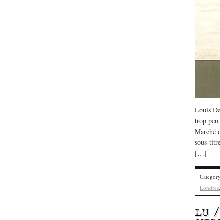
Louis Da
trop peu
Marché d
sous-titr
[…]
Categor
Londres
LU 