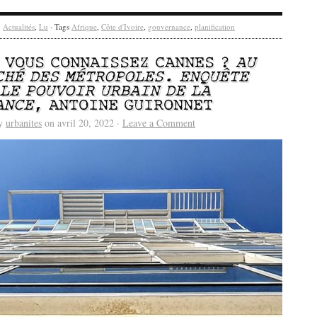
y
Actualités
,
Lu
· Tags
Afrique
,
Côte d'Ivoire
,
gouvernance
,
planification
/ VOUS CONNAISSEZ CANNES ?
AU
CHÉ DES MÉTROPOLES. ENQUÊTE
 LE POUVOIR URBAIN DE LA
ANCE
, ANTOINE GUIRONNET
by
urbanites
on avril 20, 2022 ·
Leave a Comment