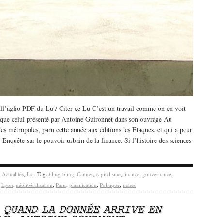
ll’aglio PDF du Lu / Citer ce Lu C’est un travail comme on en voit
 que celui présenté par Antoine Guironnet dans son ouvrage Au
es métropoles, paru cette année aux éditions les Etaques, et qui a pour
e Enquête sur le pouvoir urbain de la finance. Si l’histoire des sciences
y
Actualités
,
Lu
· Tags
bling-bling
,
Cannes
,
capitalisme
,
finance
,
gouvernance
,
,
Lyon
,
néolibéralisation
,
Paris
,
planification
,
Politique
,
riches
/
QUAND LA DONNÉE ARRIVE EN