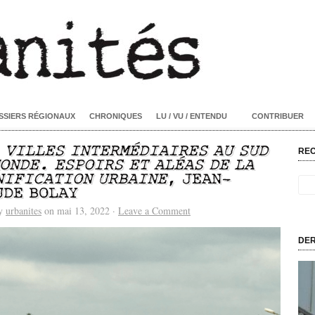
SSIERS RÉGIONAUX
CHRONIQUES
LU / VU / ENTENDU
CONTRIBUER
/
VILLES INTERMÉDIAIRES AU SUD
RE
MONDE. ESPOIRS ET ALÉAS DE LA
NIFICATION URBAINE
, JEAN-
UDE BOLAY
by
urbanites
on mai 13, 2022 ·
Leave a Comment
DER