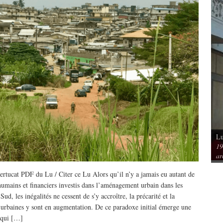
Lu
Vu / Les pavillons Prouvé de Tourcoing,
19
mérique. Spatialités et
exemples de l’audace architecturale des
ar
rs
années 1950
ertucat PDF du Lu / Citer ce Lu Alors qu’il n’y a jamais eu autant de
umains et financiers investis dans l’aménagement urbain dans les
 Sud, les inégalités ne cessent de s’y accroître, la précarité et la
 urbaines y sont en augmentation. De ce paradoxe initial émerge une
 qui […]