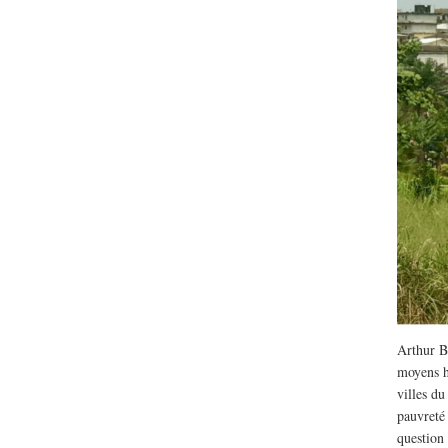
Lu /
Sous le feu du nu
énergie des data cente
Arthur B
moyens h
villes du
pauvreté
question