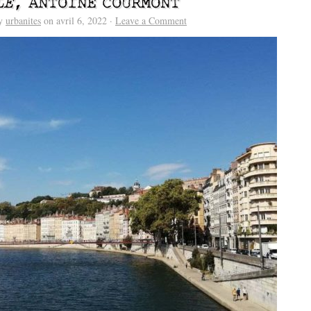
LE
, ANTOINE COURMONT
by
urbanites
on avril 6, 2022 ·
Leave a Comment