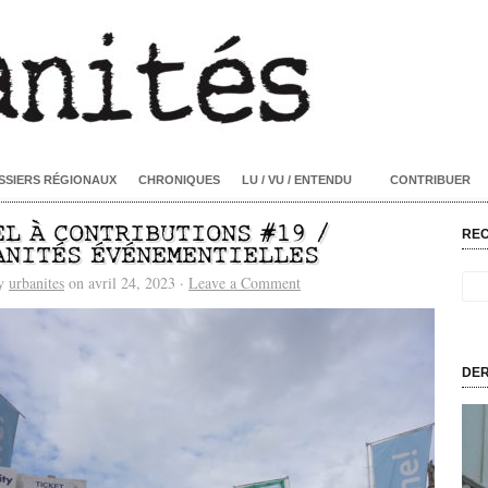
SSIERS RÉGIONAUX
CHRONIQUES
LU / VU / ENTENDU
CONTRIBUER
EL À CONTRIBUTIONS #19 /
RE
ANITÉS ÉVÉNEMENTIELLES
by
urbanites
on avril 24, 2023 ·
Leave a Comment
DER