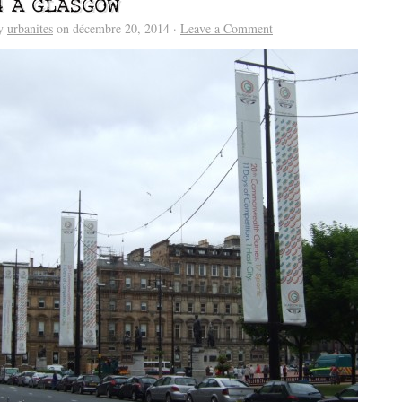
4 À GLASGOW
by
urbanites
on décembre 20, 2014 ·
Leave a Comment