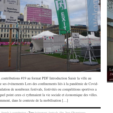
Lu
Vu / Les pavillons Prouvé de Tourcoing,
19
mérique. Spatialités et
exemples de l’audace architecturale des
 contributions #19 au format PDF Introduction Saisir la ville au
ar
rs
années 1950
e ses événements Lors des confinements liés à la pandémie de Covid-
ulation de nombreux festivals, festivités ou compétitions sportives a
quel point ceux-ci rythmaient la vie sociale et économique des villes.
emment, dans le contexte de la mobilisation […]
y
Appels à contribution
· Tags
événement
,
festivals
,
fête
,
Jeux Olympiques