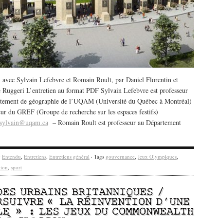
n avec Sylvain Lefebvre et Romain Roult, par Daniel Florentin et
e Ruggeri L’entretien au format PDF Sylvain Lefebvre est professeur
tement de géographie de l’UQAM (Université du Québec à Montréal)
teur du GREF (Groupe de recherche sur les espaces festifs)
.sylvain@uqam.ca
– Romain Roult est professeur au Département
y
Entendu
,
Entretiens
,
Entretiens général
· Tags
gouvernance
,
Jeux Olympiques
,
tion
,
sport
DES URBAINS BRITANNIQUES /
RSUIVRE « LA RÉINVENTION D’UNE
LE » : LES JEUX DU COMMONWEALTH