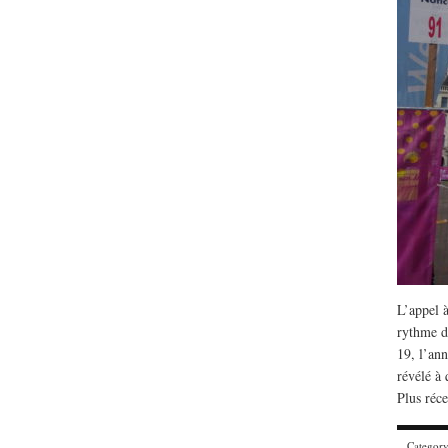
Lu /
Sous le feu du nu
L’appel à
énergie des data cente
rythme d
19, l’ann
révélé à 
Plus réc
Categor