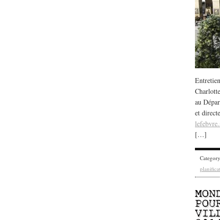
Entretie
Charlott
au Dépar
et direc
lefebvre
[…]
Categor
planifica
MON
POU
VIL