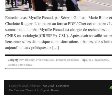
Entretien avec Myrtille Picaud, par Séverin Guillard, Marie Bonte et
Charlotte Ruggeri L’entretien au format PDF / Citer cet entretien / L
sommaire du numéro Myrtille Picaud est chargée de recherches au
CNRS en sociologie (CRESPPA-CSU). Après avoir travaillé sur le
liens entre salles de musique et transformations urbaines, elle s’intér
aujourd’hui aux politiques de […]
Category
#19 urbanités événementielles
,
Entendu
,
Entretiens
· Tags
Jeux Olympiques
,
sécurité
,
surveillance
Copyright 2026 Urbanités ·
RSS Feed
·
Connexion
The Structure Theme v3
by
Organic Themes