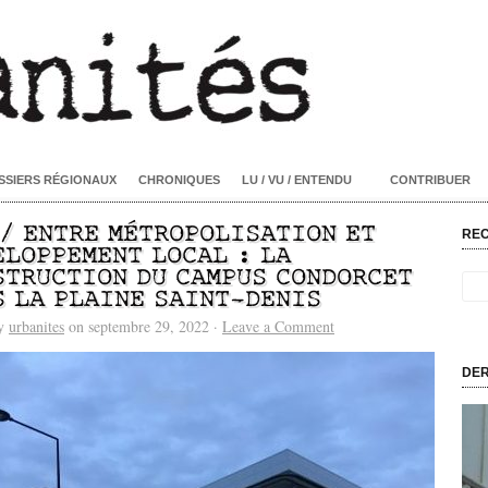
SSIERS RÉGIONAUX
CHRONIQUES
LU / VU / ENTENDU
CONTRIBUER
 / ENTRE MÉTROPOLISATION ET
RE
ELOPPEMENT LOCAL : LA
STRUCTION DU CAMPUS CONDORCET
S LA PLAINE SAINT-DENIS
by
urbanites
on septembre 29, 2022 ·
Leave a Comment
DER