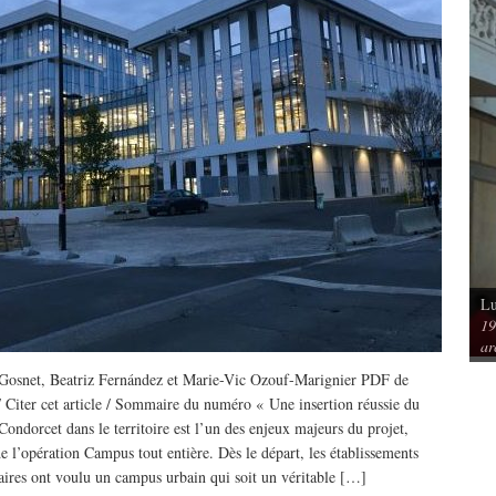
Lu
Vu / Les pavillons Prouvé de Tourcoing,
19
mérique. Spatialités et
exemples de l’audace architecturale des
ar
rs
années 1950
Gosnet, Beatriz Fernández et Marie-Vic Ozouf-Marignier PDF de
 / Citer cet article / Sommaire du numéro « Une insertion réussie du
ondorcet dans le territoire est l’un des enjeux majeurs du projet,
 l’opération Campus tout entière. Dès le départ, les établissements
taires ont voulu un campus urbain qui soit un véritable […]