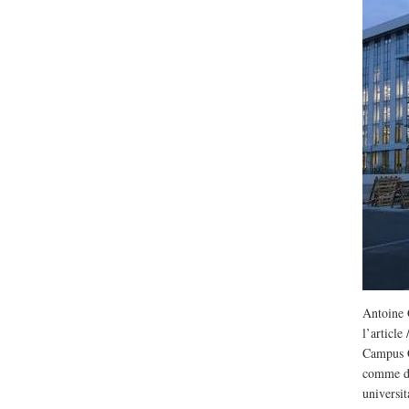
Lu /
Sous le feu du nu
énergie des data cente
Antoine 
l’article
Campus C
comme de
universi