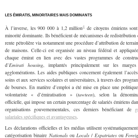
–
LES ÉMIRATIS, MINORITAIRES MAIS DOMINANTS
4
À l’inverse, les 900 000 à 1,2 million
de citoyens émiriens son
minorité dominante. Ils bénéficient de mécanismes de redistribution 
rente pétrolière via notamment une procédure d’attribution de terrai
de maisons. Celle-ci est organisée au niveau fédéral et appliqué
chaque émirat en lien avec des vastes programmes de construc
d’
Emirati housing
, implantés principalement sur les marges
agglomérations. Les aides publiques concernent également l’accè
soins et aux services scolaires et universitaires, à travers des progr
de bourses. En matière d’emploi a été mise en place une politique
volontariste « d’émiratisation » (
tawteen
), selon la dénomina
officielle, qui impose un certain pourcentage de salariés émiriens dan
organisations gouvernementales, ces derniers bénéficiant de
g
salariales spécifiques et avantageuses
.
Les déclarations officielles et les médias utilisent systématiquemen
catégorisation binaire
Nationals
ou
Locals
/
Expatriates
ou
Forei