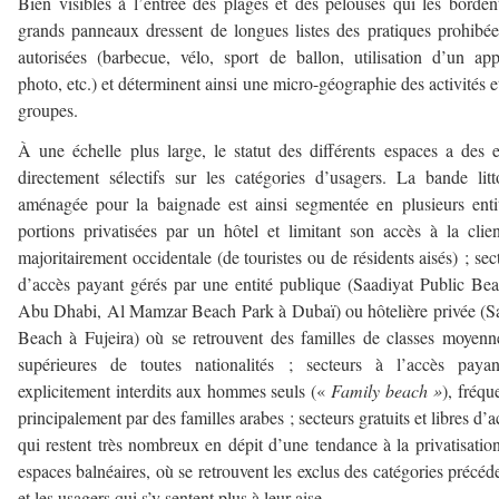
Bien visibles à l’entrée des plages et des pelouses qui les borden
grands panneaux dressent de longues listes des pratiques prohibé
autorisées (barbecue, vélo, sport de ballon, utilisation d’un app
photo, etc.) et déterminent ainsi une micro-géographie des activités e
groupes.
À une échelle plus large, le statut des différents espaces a des e
directement sélectifs sur les catégories d’usagers. La bande litt
aménagée pour la baignade est ainsi segmentée en plusieurs enti
portions privatisées par un hôtel et limitant son accès à la clien
majoritairement occidentale (de touristes ou de résidents aisés) ; sec
d’accès payant gérés par une entité publique (Saadiyat Public Be
Abu Dhabi, Al Mamzar Beach Park à Dubaï) ou hôtelière privée (
Beach à Fujeira) où se retrouvent des familles de classes moyenn
supérieures de toutes nationalités ; secteurs à l’accès payan
explicitement interdits aux hommes seuls («
Family beach »
), fréqu
principalement par des familles arabes ; secteurs gratuits et libres d’a
qui restent très nombreux en dépit d’une tendance à la privatisatio
espaces balnéaires, où se retrouvent les exclus des catégories précéd
et les usagers qui s’y sentent plus à leur aise.