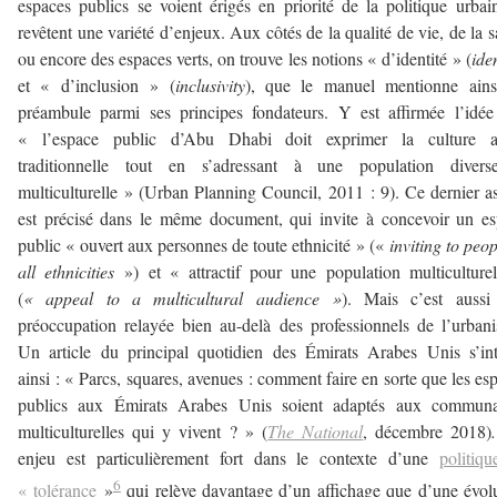
espaces publics se voient érigés en priorité de la politique urbai
revêtent une variété d’enjeux. Aux côtés de la qualité de vie, de la s
ou encore des espaces verts, on trouve les notions « d’identité » (
iden
et « d’inclusion » (
inclusivity
), que le manuel mentionne ains
préambule parmi ses principes fondateurs. Y est affirmée l’idé
« l’espace public d’Abu Dhabi doit exprimer la culture a
traditionnelle tout en s’adressant à une population divers
multiculturelle » (Urban Planning Council, 2011 : 9). Ce dernier a
est précisé dans le même document, qui invite à concevoir un e
public « ouvert aux personnes de toute ethnicité » («
inviting to peop
all ethnicities
») et « attractif pour une population multiculture
(
« appeal to a multicultural audience »
). Mais c’est aussi
préoccupation relayée bien au-delà des professionnels de l’urban
Un article du principal quotidien des Émirats Arabes Unis s’int
ainsi : « Parcs, squares, avenues : comment faire en sorte que les es
publics aux Émirats Arabes Unis soient adaptés aux communa
multiculturelles qui y vivent ? » (
The National
, décembre 2018)
enjeu est particulièrement fort dans le contexte d’une
politiq
6
« tolérance
»
qui relève davantage d’un affichage que d’une évol