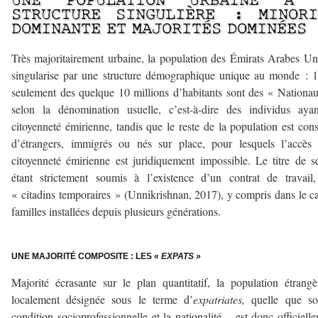
UNE POPULATION URBAINE À 
STRUCTURE SINGULIÈRE : MINORI
DOMINANTE ET MAJORITÉS DOMINÉES
Très majoritairement urbaine, la population des Émirats Arabes Un
singularise par une structure démographique unique au monde :
seulement des quelque 10 millions d’habitants sont des « Nationa
selon la dénomination usuelle, c’est-à-dire des individus aya
citoyenneté émirienne, tandis que le reste de la population est cons
d’étrangers, immigrés ou nés sur place, pour lesquels l’accès
citoyenneté émirienne est juridiquement impossible. Le titre de s
étant strictement soumis à l’existence d’un contrat de travail
« citadins temporaires » (Unnikrishnan, 2017), y compris dans le c
familles installées depuis plusieurs générations.
—
UNE MAJORITÉ COMPOSITE : LES «
EXPATS »
Majorité écrasante sur le plan quantitatif, la population étrang
localement désignée sous le terme d’
expatriates,
quelle que so
condition socioprofessionnelle et la nationalité – est donc officiell