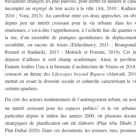
travailleurs étrangers les plus pauvres, pour mettre en lumière le cara
incomplet ou ségrégé de leur accès à la ville (Ali, 2010 ; Kathira
2016 ; Vora, 2013). Au carrefour entre ces deux approches, on ob
depuis peu un intérêt croissant pour la vie urbaine dans les v
émiriennes, c’est-à-dire l’appréhension, à l’échelle fine du quartier 
la rue, d’un ensemble de pratiques quotidiennes de déplacemen
sociabilité, ou encore de loisirs (Elsheshtawy, 2011 ; Beaugran
Renard et Stadnicki, 2013 ; Molotch et Ponzini, 2019). Cet in
dépasse d’ailleurs le seul champ académique. Ainsi, le pavillo
Émirats Arabes Unis à la biennale d’architecture de Venise en 2018 
consacré au thème des
Lifescapes beyond Bigness
(Alawadi, 201
mettait en avant la diversité sociale et culturelle caractérisant la v
certains quartiers.
Du côté des acteurs institutionnels de l’aménagement urbain, on assi
2
un intérêt croissant pour les espaces publics
et la vie urbaine
particulier depuis le milieu des années 2000, où plusieurs docu
stratégiques de planification ont été élaborés (Plan Abu Dhabi 
Plan Dubaï 2020). Dans ces documents, les avenues, rues, promen