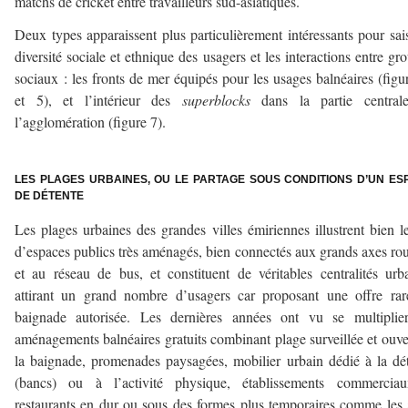
matchs de cricket entre travailleurs sud-asiatiques.
Deux types apparaissent plus particulièrement intéressants pour sais
diversité sociale et ethnique des usagers et les interactions entre gr
sociaux : les fronts de mer équipés pour les usages balnéaires (figu
et 5), et l’intérieur des
superblocks
dans la partie central
l’agglomération (figure 7).
–
LES PLAGES URBAINES, OU LE PARTAGE SOUS CONDITIONS D’UN ES
DE DÉTENTE
Les plages urbaines des grandes villes émiriennes illustrent bien l
d’espaces publics très aménagés, bien connectés aux grands axes rou
et au réseau de bus, et constituent de véritables centralités urb
attirant un grand nombre d’usagers car proposant une offre ra
baignade autorisée. Les dernières années ont vu se multiplier
aménagements balnéaires gratuits combinant plage surveillée et ouve
la baignade, promenades paysagées, mobilier urbain dédié à la dé
(bancs) ou à l’activité physique, établissements commercia
restaurants en dur ou sous des formes plus temporaires comme les