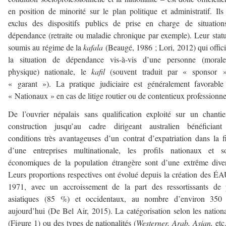
en position de minorité sur le plan politique et administratif. Ils
exclus des dispositifs publics de prise en charge de situatio
dépendance (retraite ou maladie chronique par exemple). Leur statu
soumis au régime de la
kafala
(Beaugé, 1986 ; Lori, 2012) qui offici
la situation de dépendance vis-à-vis d’une personne (moral
physique) nationale, le
kafil
(souvent traduit par « sponsor 
« garant »). La pratique judiciaire est généralement favorabl
« Nationaux » en cas de litige routier ou de contentieux professionne
De l’ouvrier népalais sans qualification exploité sur un chanti
construction jusqu’au cadre dirigeant australien bénéficiant
conditions très avantageuses d’un contrat d’expatriation dans la fi
d’une entreprises multinationale, les profils nationaux et so
économiques de la population étrangère sont d’une extrême diver
Leurs proportions respectives ont évolué depuis la création des É
1971, avec un accroissement de la part des ressortissants de 
asiatiques (85 %) et occidentaux, au nombre d’environ 350
aujourd’hui (De Bel Air, 2015). La catégorisation selon les nationa
(Figure 1) ou des types de nationalités (
Westerner, Arab, Asian,
etc