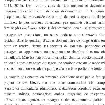
2011, 2013). Les trottoirs, aires de stationnement et devantur
magasin d’électronique ou de tissus deviennent en fin de journé
jusqu’à une heure avancée de la nuit, de petites agoras où de j
hommes, le plus souvent travailleurs peu qualifiés résidant sans
famille (des
bachelors
, selon la dénomination locale), se retrouvent
7
partager des discussions, un repas modeste ou un
karak
). Cer
résident dans le quartier, d’autres doivent faire de longs trajets e
pour s’y rendre, depuis les secteurs de lointaine périphérie o
partagent un appartement ou occupent une chambre dans une cit
travailleurs. Mais les rencontres informelles dans les blocks mettent 
en jeu d’autres catégories d’usagers, ne serait-ce que sur le mode m
et sans interaction verbale du partage d’une même portion de trottoir.
La variété des citadins en présence s’explique aussi par le fait q
plupart de ces blocks ont une offre commerciale très compo
(superettes alimentaires philippines, restauration populaire pakistan
tailleurs indiens, boulangeries arabes, magasins de téléphoni
d’électronique, agences de voyage) et des équipements parfois 
(hôtel de seconde catégorie, école arabe anglophone). Certa