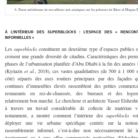
6. Pause méridienne de travailleurs sud-asiatiques sur les pelouses du Khor al Maqta
–
À L’INTÉRIEUR DES
SUPER
BLOCKS
: L’ESPACE DES « RENCON
INFORMELLES »
Les
superblocks
constituent un deuxième type d’espaces publics 
croisent une grande diversité de citadins. Caractéristiques des prem
phases de l’urbanisation planifiée d’Abu Dhabi à la fin des années
(Kyriazis
et al.
, 2018), ces vastes quadrilatères (de 500 à 1 000
côté) séparés des axes routiers principaux par des façades qu
continues d’immeubles élevés rassemblent des petites commerce
restaurants en rez-de-chaussée, des bureaux et des logem
relativement bon marché. Le chercheur et architecte Yasser Elshesh
à travers un travail considérable de collecte de matériau vi
notamment, a montré comment l’intérieur des
superblocks
vo
déployer une vie urbaine spécifique centrée sur la notio
rassemblement informel, c’est-à-dire non nécessairement lié 
équipement ou à une offre commerciale particulière (Elsheshta