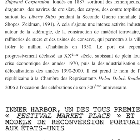
Shipyard Corporation
, fondés en 1887, sortiront des remorqueurs
dragueurs, des navires de croisière, des cargos, des contre-torpilleu
surtout les
Liberty Ships
pendant la Seconde Guerre mondiale (
Shopes, Zeidman, 1991). À cela s’ajoute une intense activité industr
autour de la sidérurgie, de la construction de matériel ferroviaire
raffineries de sucre et des usines de conserve, qui permettra à la vil
frôler le million d’habitants en 1950. Le port est cepen
ème
progressivement déclassé au XX
siècle, subissant de plein fou
crise économique des années 1970, puis la désindustrialisation e
délocalisations des années 1990-2000. Il est prend le nom de l
républicaine à la Chambre des Représentants
Helen Delich Bentle
ème
2006 à l’occasion des célébrations de son 300
anniversaire.
—————
INNER HARBOR, UN DES TOUS PREMI
«
FESTIVAL MARKET PLACE
» ET 
MODÈLE DE RECONVERSION PORTUAI
AUX ÉTATS-UNIS