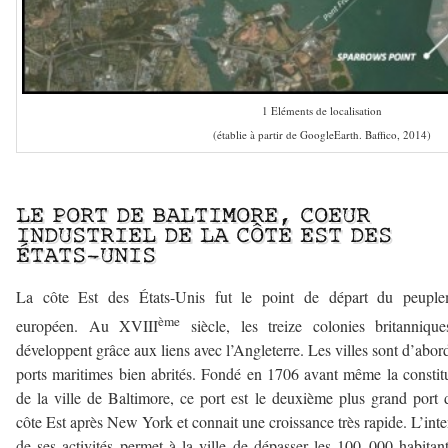
1 Eléments de localisation
(établie à partir de GoogleEarth. Baffico, 2014)
————–
LE PORT DE BALTIMORE, COEUR
INDUSTRIEL DE LA CÔTE EST DES
ÉTATS-UNIS
La côte Est des États-Unis fut le point de départ du peuple
ème
européen. Au XVIII
siècle, les treize colonies britanniqu
développent grâce aux liens avec l’Angleterre. Les villes sont d’abor
ports maritimes bien abrités. Fondé en 1706 avant même la constit
de la ville de Baltimore, ce port est le deuxième plus grand port 
côte Est après New York et connait une croissance très rapide. L’inte
de ses activités permet à la ville de dépasser les 100 000 habitan