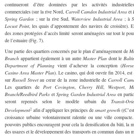
continueront d’être dominées par les activités industrielle
commerciales (sur la rive Nord,
Carroll Camden Industrial Area
et
Spring Garden
; sur la rive Sud,
Waterview Industrial Area
; à
S
Locust Point
, les quais d’appontement des navires de croisière). E
des zones protégées d’accès limité seront aménagées sur tout le pou
de l’estuaire (Fig. 7).
Une partie des quartiers concernés par le plan d’aménagement de
Mi
Branch
appartient également à un autre
Master Plan
dont le
Balt
Department of Planning
vient d’achever la conception (
Horse
Casino Area Master Plan
). Le casino, qui doit ouvrir fin 2014, est 
sur
Russell Street
au cœur de la zone industrielle de
Carroll Ca
Les quartiers de
Port Covington
,
Cherry Hill
,
Westport
,
Mi
Branch/Reedbird Parks
et
Spring Garden Industrial Area
en partic
seront repensés selon le modèle urbain du
Transit-Ori
9
Development
afin d’appliquer les principes de
smart growth
((C’es
croissance urbaine volontairement ralentie ou une ville compacte
pouvoirs publics encouragent pour cela la densification du bâti, la m
des usages et le développement des transports en commun dans un