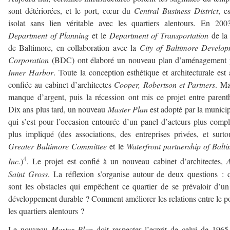
sont détériorées, et le port, cœur du
Central Business District
, e
isolat sans lien véritable avec les quartiers alentours. En 200
Department of Planning
et le
Department of Transportation
de la 
de Baltimore, en collaboration avec la
City of Baltimore Develop
Corporation
(BDC) ont élaboré un nouveau plan d’aménagement 
Inner Harbor
. Toute la conception esthétique et architecturale est 
confiée au cabinet d’architectes
Cooper, Robertson et Partners
. Ma
manque d’argent, puis la récession ont mis ce projet entre parent
Dix ans plus tard, un nouveau
Master Plan
est adopté par la municip
qui s’est pour l’occasion entourée d’un panel d’acteurs plus compl
plus impliqué (des associations, des entreprises privées, et surto
Greater Baltimore Committee
et le
Waterfront partnership of Balt
4
Inc.
)
. Le projet est confié à un nouveau cabinet d’architectes,
A
Saint Gross
. La réflexion s’organise autour de deux questions : 
sont les obstacles qui empêchent ce quartier de se prévaloir d’un
développement durable ? Comment améliorer les relations entre le po
les quartiers alentours ?
Le nouveau
Master Plan
doit respecter l’esprit de celui de 1965