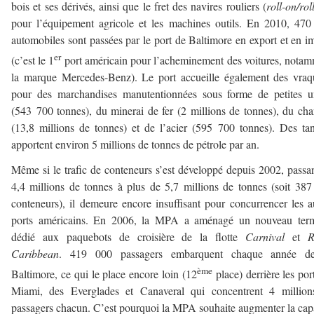
bois et ses dérivés, ainsi que le fret des navires rouliers (
roll-on/rol
pour l’équipement agricole et les machines outils. En 2010, 47
automobiles sont passées par le port de Baltimore en export et en i
er
(c’est le 1
port américain pour l’acheminement des voitures, nota
la marque Mercedes-Benz). Le port accueille également des vraq
pour des marchandises manutentionnées sous forme de petites u
(543 700 tonnes), du minerai de fer (2 millions de tonnes), du ch
(13,8 millions de tonnes) et de l’acier (595 700 tonnes). Des ta
apportent environ 5 millions de tonnes de pétrole par an.
Même si le trafic de conteneurs s’est développé depuis 2002, passa
4,4 millions de tonnes à plus de 5,7 millions de tonnes (soit 38
conteneurs), il demeure encore insuffisant pour concurrencer les a
ports américains. En 2006, la MPA a aménagé un nouveau term
dédié aux paquebots de croisière de la flotte
Carnival
et
R
Caribbean
. 419 000 passagers embarquent chaque année de
ème
Baltimore, ce qui le place encore loin (12
place) derrière les por
Miami, des Everglades et Canaveral qui concentrent 4 million
passagers chacun. C’est pourquoi la MPA souhaite augmenter la cap