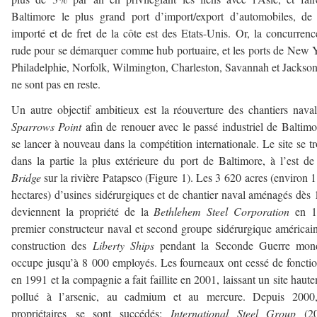
Baltimore le plus grand port d’import/export d’automobiles, de
importé et de fret de la côte est des Etats-Unis. Or, la concurrenc
rude pour se démarquer comme hub portuaire, et les ports de New 
Philadelphie, Norfolk, Wilmington, Charleston, Savannah et Jackson
ne sont pas en reste.
Un autre objectif ambitieux est la réouverture des chantiers nava
Sparrows Point
afin de renouer avec le passé industriel de Baltimo
se lancer à nouveau dans la compétition internationale. Le site se t
dans la partie la plus extérieure du port de Baltimore, à l’est d
Bridge
sur la rivière Patapsco (Figure 1). Les 3 620 acres (environ 
hectares) d’usines sidérurgiques et de chantier naval aménagés dès
deviennent la propriété de la
Bethlehem Steel Corporation
en 1
premier constructeur naval et second groupe sidérurgique américai
construction des
Liberty Ships
pendant la Seconde Guerre mond
occupe jusqu’à 8 000 employés. Les fourneaux ont cessé de foncti
en 1991 et la compagnie a fait faillite en 2001, laissant un site haut
pollué à l’arsenic, au cadmium et au mercure. Depuis 2000,
propriétaires se sont succédés:
International Steel Group
(2