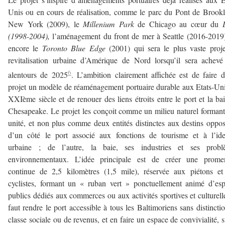
Unis ou en cours de réalisation, comme le parc du Pont de Brook
New York (2009), le
Millenium Park
de Chicago au cœur du
(1998-2004),
l’aménagement du front de mer à Seattle (2016-2019
encore le
Toronto Blue Edge
(2001) qui sera le plus vaste proj
revitalisation urbaine d’Amérique de Nord lorsqu’il sera achev
6
alentours de 2025
. L’ambition clairement affichée est de faire 
projet un modèle de réaménagement portuaire durable aux Etats-Un
XXIème siècle et de renouer des liens étroits entre le port et la ba
Chesapeake. Le projet les conçoit comme un milieu naturel forman
unité, et non plus comme deux entités distinctes aux destins oppo
d’un côté le port associé aux fonctions de tourisme et à l’ide
urbaine ; de l’autre, la baie, ses industries et ses probl
environnementaux. L’idée principale est de créer une prome
continue de 2,5 kilomètres (1,5 mile), réservée aux piétons e
cyclistes, formant un « ruban vert » ponctuellement animé d’es
publics dédiés aux commerces ou aux activités sportives et culturelle
faut rendre le port accessible à tous les Baltimoriens sans distincti
classe sociale ou de revenus, et en faire un espace de convivialité, s