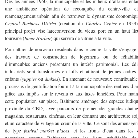
Dès les années 1950, la municipalité et les milieux d’affaires ent
une ambitieuse opération de reconquête du centre-ville e
réaménagement urbain afin de retrouver le dynamisme économiqu
Central Business District
(création du
Charles Center
en 1959)
principal projet vise lareconversion du vieux port en un haut li
tourisme (
Inner Harbor
) qui servira de vitrine à la ville.
Pour attirer de nouveaux résidents dans le centre, la ville s’engage
des travaux de construction de logements ou de réhabilita
d’immeubles anciens présentant un intérêt patrimonial. Les édi
industriels sont transformés en lofts et attirent de jeunes cadres
enfants
(yuppies
ou
dinkies
). En amenant de nouveaux contribuable
processus de gentrification fournit à la municipalité des rentrées d’a
grâce aux impôts sur le revenu et aux taxes foncières. Pour main
cette population sur place, Baltimore aménage des espaces ludiq
proximité du CBD, avec parcours de promenade, grandes chaine
magasins, restaurants, cinémas, en leur donnant une architecture so
et un caractère de village au cœur de la ville. Ce sont des aménage
de type
festival market places
, et les fronts d’eau dans les v
portuaires comme Baltimore sont les lieux privilégiés de