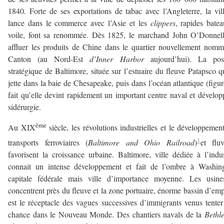
1840. Forte de ses exportations de tabac avec l’Angleterre, la vil
lance dans le commerce avec l’Asie et les
clippers
, rapides bate
voile, font sa renommée. Dès 1825, le marchand John O’Donnell
affluer les produits de Chine dans le quartier nouvellement nom
Canton (au Nord-Est
d’Inner Harbor
aujourd’hui). La posi
stratégique de Baltimore, située sur l’estuaire du fleuve Patapsco q
jette dans la baie de Chesapeake, puis dans l’océan atlantique (figur
fait qu’elle devint rapidement un important centre naval et dévelop
sidérurgie.
ème
Au XIX
siècle, les révolutions industrielles et le développemen
1
transports ferroviaires (
Baltimore and Ohio Railroad
)
et flu
favorisent la croissance urbaine. Baltimore, ville dédiée à l’indus
connait un intense développement et fait de l’ombre à Washing
capitale fédérale mais ville d’importance moyenne. Les usine
concentrent près du fleuve et la zone portuaire, énorme bassin d’emp
est le réceptacle des vagues successives d’immigrants venus tenter
chance dans le Nouveau Monde. Des chantiers navals de la
Bethl