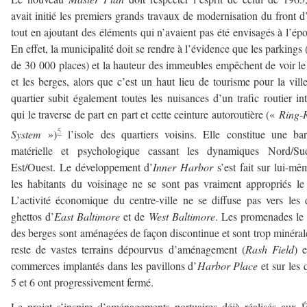
avait initié les premiers grands travaux de modernisation du front d
tout en ajoutant des éléments qui n’avaient pas été envisagés à l’ép
En effet, la municipalité doit se rendre à l’évidence que les parkings 
de 30 000 places) et la hauteur des immeubles empêchent de voir le
et les berges, alors que c’est un haut lieu de tourisme pour la vill
quartier subit également toutes les nuisances d’un trafic routier in
qui le traverse de part en part et cette ceinture autoroutière («
Ring-
5
System
»)
l’isole des quartiers voisins. Elle constitue une bar
matérielle et psychologique cassant les dynamiques Nord/Su
Est/Ouest. Le développement d’
Inner Harbor
s’est fait sur lui-mê
les habitants du voisinage ne se sont pas vraiment appropriés le 
L’activité économique du centre-ville ne se diffuse pas vers les
ghettos d’
East Baltimore
et de
West Baltimore
. Les promenades le
des berges sont aménagées de façon discontinue et sont trop minérale
reste de vastes terrains dépourvus d’aménagement (
Rash Field
) e
commerces implantés dans les pavillons d’
Harbor Place
et sur les 
5 et 6 ont progressivement fermé.
Le projet s’inspire d’aménagements portuaires déjà réalisés aux É