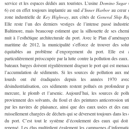
service et les espaces dédiés aux touristes. L’usine
Domino Sugar
6) est en effet toujours implantée au sud
d’Inner Harbor
au cœur 
zone industrielle de
Key Highway
, aux côtés de
General Ship Re
Elle reste l’un des derniers vestiges de l’intense passé industri
Baltimore, mais beaucoup estiment que la silhouette de ses chem
nuit à l’esthétique architecturale du port. Avec le Plan d’aménag
maritime de 2012, la municipalité s’efforce de trouver des solu
équitables au problème d’engorgement du port. Elle est a
particulièrement préoccupée par la lutte contre la pollution des eaux
bateaux barges doivent régulièrement draguer le port qui est menac
l’accumulation de sédiments. Si les sources de pollution aux m
lourds ont été éradiquées depuis les années 1970 ave
désindustrialisation, ces sédiments restent pollués en profondeur p
mercure, le plomb et l’arsenic. Aujourd’hui, les sources de poll
proviennent des solvants, du fioul et des peintures anticorrosion uti
par les navires de plaisance, ainsi que des eaux usées et des ea
ruissellement chargées de déchets qui se déversent toujours dans les
du port. C’est tout le système d’écoulement des eaux qui doit
repensé. Les élus multiplient également les campagnes d’informati