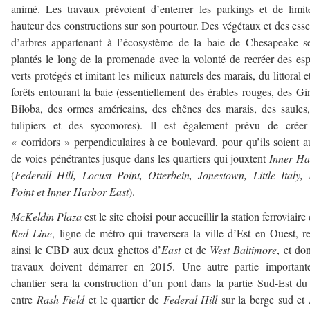
animé. Les travaux prévoient d’enterrer les parkings et de limit
hauteur des constructions sur son pourtour. Des végétaux et des ess
d’arbres appartenant à l’écosystème de la baie de Chesapeake s
plantés le long de la promenade avec la volonté de recréer des es
verts protégés et imitant les milieux naturels des marais, du littoral e
forêts entourant la baie (essentiellement des érables rouges, des G
Biloba, des ormes américains, des chênes des marais, des saules
tulipiers et des sycomores). Il est également prévu de créer
« corridors » perpendiculaires à ce boulevard, pour qu’ils soient a
de voies pénétrantes jusque dans les quartiers qui jouxtent
Inner Ha
(
Federall Hill, Locust Point, Otterbein, Jonestown, Little Italy, 
Point et Inner Harbor East
).
McKeldin Plaza
est le site choisi pour accueillir la station ferroviaire 
Red Line
, ligne de métro qui traversera la ville d’Est en Ouest, re
ainsi le CBD aux deux ghettos d’
East
et de
West Baltimore
, et don
travaux doivent démarrer en 2015. Une autre partie important
chantier sera la construction d’un pont dans la partie Sud-Est du
entre
Rash Field
et le quartier de
Federal Hill
sur la berge sud et