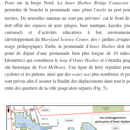
Point
sur la berge Nord. Le
Inner Harbor Bridge Connecto
permettre de boucler la promenade sans gêner l’accès au port pou
7
navires. De nouvelles marinas ne sont pas prévues
car le front d
doit offrir des espaces de jeux (plages, base nautique, kayaks, pis
carrousel) et d’activités éducatives à but environneme
(développement du
Maryland Science Center
, des « jardins civique
usage pédagogique). Enfin, la promenade d’
Inner Harbor
doit êt
point de départ d’une promenade bien plus longue de 10 miles
kilomètres) qui constituera le
loop
d’
Outer Harbor
et s’étendra jus
site historique de
Fort McHenry
. Une ligne de ferry régulière pou
cyclistes et les piétons, ainsi que des
water taxi
plus nombreux et gra
sont prévus afin d’assurer la fluidité des déplacements dans tout le po
entre des quartiers de la ville jusqu’alors séparés (Fig. 5).
————-