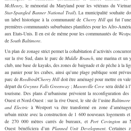
McHenry
, le mémorial du Maryland pour les vétérans du Vietna
Star-Spangled Banner National Trail
). La municipalité souhaite d
un label historique à la communauté de
Cherry Hill
qui fut l’un
premières communautés suburbaines planifiées pour les Afro-Améri
aux Etats-Unis. Il en est de même pour les communautés de
Westpo
de
South Baltimore
.
Un plan de zonage strict permet la cohabitation d’activités concurren
sur la rive Sud, dans le parc de
Middle Branch
, une marina et un 
club, une base de kayaks, des zones de baignade et de pêche à la lig
au panier pour les crabes, ainsi qu’une plage publique sont prévus
parc de
Reedbird/Cherry Hill
doit être aménagé pour mettre en vale
départ du
Gwynns Falls Greenway
;
Masonville Cove
sera dédié à l
tourisme. Des plans d’urbanisme prévoient la reconfiguration des 
Ouest et Nord-Ouest : sur la rive Ouest, le site de l’usine
Baltimore
and Electric
à Westport va être transformé en zone d’aménage
urbain mixte avec la construction de 1 600 nouveaux logements et
de 270 000 mètres carrés de bureaux, et
Port Covington
au N
Ouest bénéficiera d’un
Planned Unit Development
. Certaines 