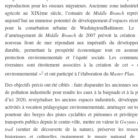
reproduction pour les oiseaux migrateurs. Ancienne zone industriel
agricole au XIXème siècle, l’estuaire de
Middle Branch
représ
aujourd’hui un immense potentiel de développement d’espaces récré
pour la conurbation urbaine de Washington/Baltimore. Le 
d’aménagement de
Middle Branch
de 2007 prévoit la création 
nouveau front de mer répondant aux impératifs du développe
durable, permettant la prospérité économique tout en assuran
protection environnementale et l’équité sociale. Les communa
riveraines sont étroitement associées à la création de cet « 
8
environnemental »
et ont participé à l’élaboration du
Master Plan
.
Des objectifs précis ont été ciblés : faire disparaitre les anciennes so
de pollution industrielle pour rendre les eaux à la baignade et à la 
d’ici 2020, revégétaliser les anciens espaces industriels, développe
activités à vocation pédagogique environnementale, aménager sur to
pourtour des berges des pistes cyclables et piétonnes et privilégie
transports publics depuis le centre-ville, mettre en valeur le
Gwynns F
trail
(sentier de découverte de la nature), préserver les ressou
historiques et culturelles (notamment le musée national d