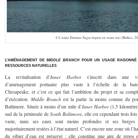
6 L’usine Domino Sugar depuis un water taxi (Baffico, 2
—————–
L’AMÉNAGEMENT DE
MIDDLE BRANCH
POUR UN USAGE RAISONNÉ
RESSOURCES NATURELLES
La revitalisation d’
Inner Harbor
s’inscrit dans une vi
d’aménagement portuaire plus vaste à l’échelle de la bai
Chesapeake, et c’est ce qui fait l’ambition du projet et sa compl
d’exécution.
Middle Branch
est la partie la moins connue du po
Baltimore. Située à moins d’un mile d’
Inner Harbor
(1,5 kilomètre
sud de la péninsule de
South Baltimore
, elle est cependant trois fois
vaste, mais ses eaux sont moins profondes et ses berges 
majoritairement restées à l’état naturel. C’est encore une zone où l’ha
du gibier d’eau est préservé ; elle constitue une aire de repos 