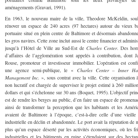
aménagements (Gravari, 1991).
En 1963, le nouveau maire de la ville, Theodore McKeldin, sou
rénover un espace de 240 acres (97 hectares) autour du vieux b
portuaire situé en plein centre de Baltimore et désormais abandonn
les gros navires. Cette zone inclut aussi le centre financier et administ
jusqu’à l’Hôtel de Ville au Sud-Est de
Charles Center
. Des ho
d’affaires de l’agglomération sont appelés à contribution, dont 
Rouse, promoteur et investisseur immobilier. L’opération est conf
une agence semi-publique, le «
Charles Center – Inner Ha
Management Inc.
», sous contrat avec la ville. Cette organisation 
non lucratif est chargée de superviser le projet estimé à 260 millio
dollars et qui s’échelonne sur 30 ans (Boquet, 1995). L’objectif prin
est de rendre les berges au public, d’en faire un espace de promena
ainsi de transformer la perception que les habitants et les Améri
avaient de Baltimore à l’époque, c’est-à-dire celle d’une vieille 
industrielle en déclin et abandonnée. Le port avait la réputation de n
plus qu’un espace déserté par les activités économiques, où les fr
industrielles et les bâtiments en ruine s’étendaient sur des hectar