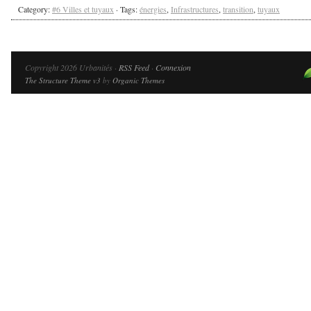
Category:
#6 Villes et tuyaux
· Tags:
énergies
,
Infrastructures
,
transition
,
tuyaux
Copyright 2026 Urbanités ·
RSS Feed
·
Connexion
The Structure Theme v3
by
Organic Themes