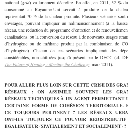
national (
grid
) va fortement décroître. En effet, en 2011, 52 % d
consommé au Royaume-Uni servait à produire de la chaleu
représentait 70 % de la chaleur produite. Plusieurs scénarios sont
envisagés, pouvant impliquer un redimensionnement (à la baiss
réseau, une réduction du programme d’entretien et de renouvellemen
canalisations, ou la conversion du réseau à de nouveaux usages (tran
d’hydrogène ou de méthane produit par la combinaison de CO
d’hydrogène). Chacun de ces scénarios impliquerait des dépe
considérables, non chiffrées jusqu’à présent par le DECC (cf. 
The Future of Heating : Meeting the Challenge
,
mars 2011).
–
POUR ALLER PLUS LOIN SUR CETTE CRISE DES GRA
RÉSEAUX : ON ASSIMILE SOUVENT LES GRA
RÉSEAUX TECHNIQUES À UN AGENT PERMETTANT 
CERTAINE FORME DE COHÉSION TERRITORIALE. E
CE TOUJOURS PERTINENT ? LES RÉSEAUX URBA
ONT-ILS TOUJOURS CE POUVOIR REDISTRIBUTIF
ÉGALISATEUR (SPATIALEMENT ET SOCIALEMENT) ?