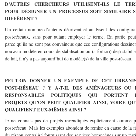
D’AUTRES CHERCHEURS UTILISENT-ILS LE TER
POUR DÉSIGNER UN PROCESSUS SOIT SIMILAIRE S
DIFFÉRENT ?
Un certain nombre d’auteurs décrivent et analysent des configura
post-réseaux, sans pour autant employer le terme. En partie peut
parce qu’ils ne sont pas convaincus que ces configurations dessine
nouveau modèle en cours de stabilisation ou (a fortiori) déjà stabilis
de fait, il n’y a pas aujourd’hui de modèle(s) de la ville post-réseau.
–
PEUT-ON DONNER UN EXEMPLE DE CET URBANI
POST-RÉSEAU ? Y A-T-IL DES AMÉNAGEURS OU 
RESPONSABLES POLITIQUES QUI PORTENT 
PROJETS QU’ON PEUT QUALIFIER AINSI, VOIRE QU’
QUALIFIENT EUX-MÊMES AINSI ?
Je ne connais pas de projets revendiqués explicitement comme p
post-réseau. Mais les exemples abondent de remise en cause de la f
du réseau centralisé fournissant des services homogènes sur un terri