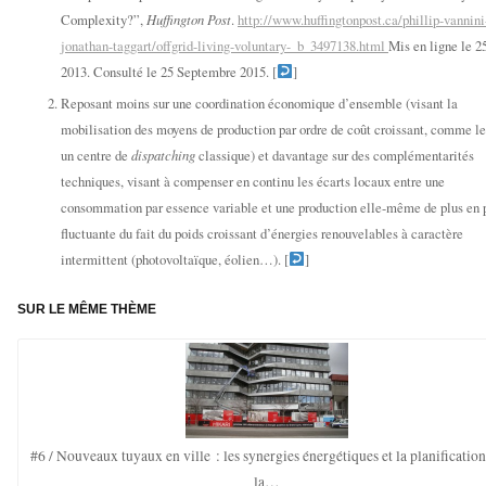
Complexity?”,
Huffington Post
.
http://www.huffingtonpost.ca/phillip-vannini
jonathan-taggart/offgrid-living-voluntary-_b_3497138.html
Mis en ligne le 25
2013. Consulté le 25 Septembre 2015. [
]
Reposant moins sur une coordination économique d’ensemble (visant la
mobilisation des moyens de production par ordre de coût croissant, comme le
un centre de
dispatching
classique) et davantage sur des complémentarités
techniques, visant à compenser en continu les écarts locaux entre une
consommation par essence variable et une production elle-même de plus en 
fluctuante du fait du poids croissant d’énergies renouvelables à caractère
intermittent (photovoltaïque, éolien…). [
]
SUR LE MÊME THÈME
#6 / Nouveaux tuyaux en ville : les synergies énergétiques et la planification
la…