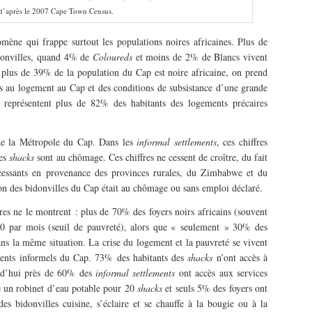
d’après le 2007 Cape Town Census.
mène qui frappe surtout les populations noires africaines. Plus de
donvilles, quand 4% de
Coloureds
et moins de 2% de Blancs vivent
 plus de 39% de la population du Cap est noire africaine, on prend
ès au logement au Cap et des conditions de subsistance d’une grande
 représentent plus de 82% des habitants des logements précaires
e la Métropole du Cap. Dans les
informal settlements
, ces chiffres
des
shacks
sont au chômage. Ces chiffres ne cessent de croître, du fait
incessants en provenance des provinces rurales, du Zimbabwe et du
n des bidonvilles du Cap était au chômage ou sans emploi déclaré.
fres ne le montrent : plus de 70% des foyers noirs africains (souvent
0 par mois (seuil de pauvreté), alors que « seulement » 30% des
ans la même situation. La crise du logement et la pauvreté se vivent
ments informels du Cap. 73% des habitants des
shacks
n’ont accès à
rd’hui près de 60% des
informal settlements
ont accès aux services
 un robinet d’eau potable pour 20
shacks
et seuls 5% des foyers ont
 des bidonvilles cuisine, s’éclaire et se chauffe à la bougie ou à la