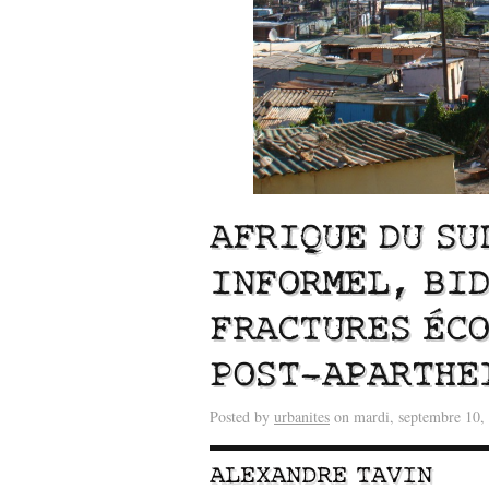
AFRIQUE DU SU
INFORMEL, BID
FRACTURES ÉCO
Lu /
Sous le feu du nu
énergie des data cente
POST-APARTHE
Posted by
urbanites
on mardi, septembre 10,
ALEXANDRE TAVIN