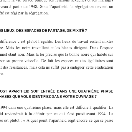
ouveau à partir de 1948. Sous l’apartheid, la ségrégation devient un
té est régi par la ségrégation.
ES LIEUX, DES ESPACES DE PARTAGE, DE MIXITÉ ?
ifférence c’est plutôt l’égalité. Les lieux de travail restent mixtes
. Mais les noirs travaillent et les blancs dirigent. Dans l’espace
onnel étant noir. Mais la loi précise que la bonne noire qui habite sur
ser sa propre vaisselle. De fait les espaces mixtes égalitaires sont
des résistances, mais cela ne suffit pas à endiguer cette éradication
re.
POST APARTHEID SOIT ENTRÉE DANS UNE QUATRIÈME PHASE
PHASES QUE VOUS IDENTIFIEZ DANS VOTRE OUVRAGE ?
1994 dans une quatrième phase, mais elle est difficile à qualifier. La
id reviendrait à la définir par ce qui s’est passé avant 1994. La
 est plutôt : « A quel point l’apartheid régit encore ce qui se passe