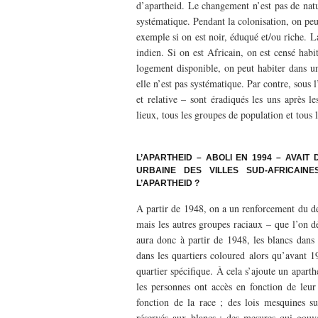
d’apartheid. Le changement n’est pas de natu
systématique. Pendant la colonisation, on peut
exemple si on est noir, éduqué et/ou riche. L
indien. Si on est Africain, on est censé hab
logement disponible, on peut habiter dans un
elle n’est pas systématique. Par contre, sous l
et relative – sont éradiqués les uns après l
lieux, tous les groupes de population et tous 
–
L’APARTHEID – ABOLI EN 1994 – AVAIT
URBAINE DES VILLES SUD-AFRICAIN
L’APARTHEID ?
A partir de 1948, on a un renforcement du deg
mais les autres groupes raciaux – que l’on dé
aura donc à partir de 1948, les blancs dans l
dans les quartiers coloured alors qu’avant 19
quartier spécifique. À cela s’ajoute un apart
les personnes ont accès en fonction de leur 
fonction de la race ; des lois mesquines s
réservés aux blancs ; des mesures qui gouver