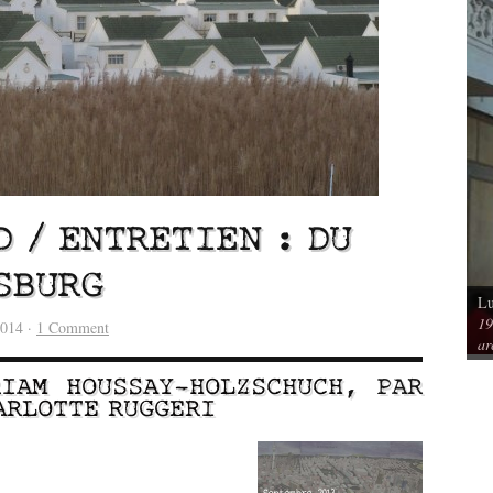
D / ENTRETIEN : DU
SBURG
Lu
Vu / Les pavillons Prouvé de Tourcoing,
19
mérique. Spatialités et
exemples de l’audace architecturale des
2014 ·
1 Comment
ar
rs
années 1950
RIAM HOUSSAY-HOLZSCHUCH
, PAR
ARLOTTE RUGGERI