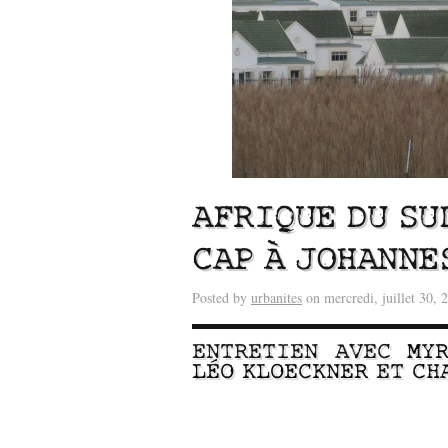
AFRIQUE DU SU
CAP À JOHANNE
Lu /
Sous le feu du nu
Posted by
urbanites
on mercredi, juillet 30, 
énergie des data cente
ENTRETIEN AVEC
MY
LÉO KLOECKNER
ET
CH
–