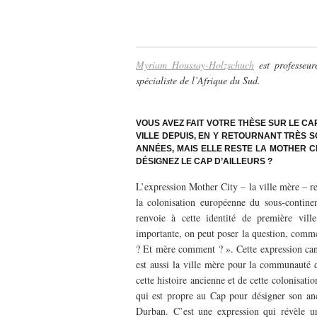
–
–
Myriam Houssay-Holzschuch
est professeur
spécialiste de l’Afrique du Sud.
–
VOUS AVEZ FAIT VOTRE THÈSE SUR LE CA
VILLE DEPUIS, EN Y RETOURNANT TRÈS 
ANNÉES, MAIS ELLE RESTE LA MOTHER C
DÉSIGNEZ LE CAP D’AILLEURS ?
L’expression Mother City – la ville mère – ren
la colonisation européenne du sous-contine
renvoie à cette identité de première ville
importante, on peut poser la question, comme
? Et mère comment ? ». Cette expression cano
est aussi la ville mère pour la communauté 
cette histoire ancienne et de cette colonisat
qui est propre au Cap pour désigner son an
Durban. C’est une expression qui révèle une