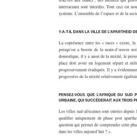
interraciaux sont interdits. Tout ceci est n
système. L’ensemble de l’espace et de la socié
–
Y-A-T-IL DANS LA VILLE DE L’APARTHEID D
La coprésence entre les « races » existe, la d
puisqu’on a besoin de la main-d’œuvre noire
domestique, il y a aussi de la mixité, le pers
place doit avoir un logement séparé et utili
progressivement éradiqués. Il y a évidemment 
progressive de la mixité relativement égalitai
–
PENSEZ-VOUS QUE L’AFRIQUE DU SUD 
URBAINE, QUI SUCCÉDERAIT AUX TROIS 
Les villes sud-africaines sont entrées depuis 
qualifier uniquement de phase post aparthe
question qui permet de comprendre cette phase
dans les villes aujourd’hui ? ».