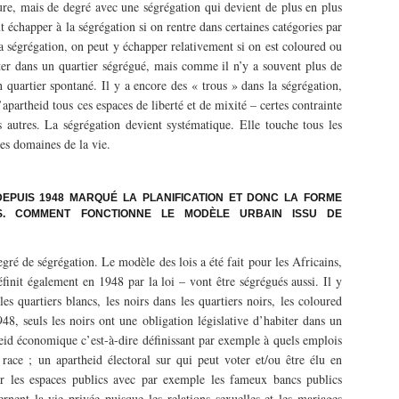
re, mais de degré avec une ségrégation qui devient de plus en plus
 échapper à la ségrégation si on rentre dans certaines catégories par
a ségrégation, on peut y échapper relativement si on est coloured ou
iter dans un quartier ségrégué, mais comme il n’y a souvent plus de
 quartier spontané. Il y a encore des « trous » dans la ségrégation,
’apartheid tous ces espaces de liberté et de mixité – certes contrainte
es autres. La ségrégation devient systématique. Elle touche tous les
les domaines de la vie.
 DEPUIS 1948 MARQUÉ LA PLANIFICATION ET DONC LA FORME
ES. COMMENT FONCTIONNE LE MODÈLE URBAIN ISSU DE
ré de ségrégation. Le modèle des lois a été fait pour les Africains,
finit également en 1948 par la loi – vont être ségrégués aussi. Il y
es quartiers blancs, les noirs dans les quartiers noirs, les coloured
48, seuls les noirs ont une obligation législative d’habiter dans un
heid économique c’est-à-dire définissant par exemple à quels emplois
race ; un apartheid électoral sur qui peut voter et/ou être élu en
ur les espaces publics avec par exemple les fameux bancs publics
nent la vie privée puisque les relations sexuelles et les mariages