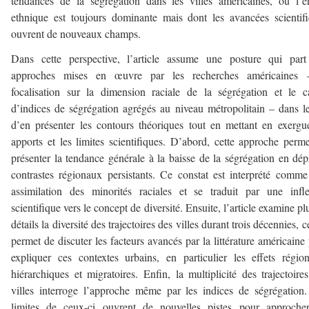
tendances de la ségrégation dans les villes américaines, où l’e
ethnique est toujours dominante mais dont les avancées scientif
ouvrent de nouveaux champs.
Dans cette perspective, l’article assume une posture qui part
approches mises en œuvre par les recherches américaines 
focalisation sur la dimension raciale de la ségrégation et le c
d’indices de ségrégation agrégés au niveau métropolitain – dans l
d’en présenter les contours théoriques tout en mettant en exergu
apports et les limites scientifiques. D’abord, cette approche perm
présenter la tendance générale à la baisse de la ségrégation en dép
contrastes régionaux persistants. Ce constat est interprété comm
assimilation des minorités raciales et se traduit par une infl
scientifique vers le concept de diversité. Ensuite, l’article examine pl
détails la diversité des trajectoires des villes durant trois décennies, c
permet de discuter les facteurs avancés par la littérature américaine
expliquer ces contextes urbains, en particulier les effets régio
hiérarchiques et migratoires. Enfin, la multiplicité des trajectoire
villes interroge l’approche même par les indices de ségrégation
limites de ceux-ci ouvrent de nouvelles pistes pour approcher