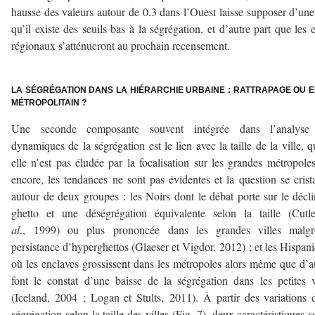
hausse des valeurs autour de 0.3 dans l’Ouest laisse supposer d’une
qu’il existe des seuils bas à la ségrégation, et d’autre part que les e
régionaux s’atténueront au prochain recensement.
–
LA SÉGRÉGATION DANS LA HIÉRARCHIE URBAINE : RATTRAPAGE OU E
MÉTROPOLITAIN ?
Une seconde composante souvent intégrée dans l’analyse
dynamiques de la ségrégation est le lien avec la taille de la ville, 
elle n’est pas éludée par la focalisation sur les grandes métropole
encore, les tendances ne sont pas évidentes et la question se crista
autour de deux groupes : les Noirs dont le débat porte sur le décl
ghetto et une déségrégation équivalente selon la taille (Cut
al
., 1999) ou plus prononcée dans les grandes villes malgr
persistance d’hyperghettos (Glaeser et Vigdor, 2012) ; et les Hispan
où les enclaves grossissent dans les métropoles alors même que d’a
font le constat d’une baisse de la ségrégation dans les petites v
(Iceland, 2004 ; Logan et Stults, 2011). À partir des variations 
ségrégation selon la taille des villes (Fig. 7), deux caractéristiques s