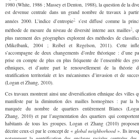
1980 (White, 1986 ; Massey et Denton, 1988), la question de la dive
est devenue centrale dans un grand nombre de travaux à partir
2
années 2000. L’indice d’entropie
s’est diffusé comme la princi
3
méthode de mesure du niveau de diversité interne aux mailles
, q
plus rarement des géographes explorent des méthodes de classific
(Mikelbank, 2004 ; Reibel et Regelson, 2011). Cette infle
s’accompagne de deux changements d’ordre théorique : d’une pa
prise en compte de plus en plus fréquente de l’ensemble des gr
ethniques, et d’autre part le renouvellement de la théorie d
stratification territoriale et les mécanismes d’invasion et de succe
(Logan et Zhang, 2010).
Ces travaux montrent ainsi une diversification ethnique des villes q
manifeste par la diminution des mailles homogènes : par la ba
marquée du nombre de quartiers entièrement Blancs (Loga
Zhang, 2010) et par l’augmentation des quartiers qui comporten
habitants de tous les groupes. Logan et Zhang (2010) proposen
décrire ceux-ci par le concept de «
global neighborhood
». Ils invo
notamment la gentrification des enclaves raciales centrales des