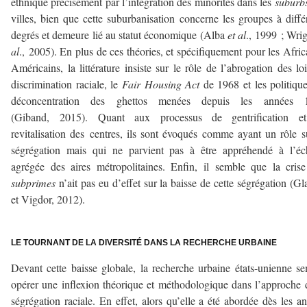
ethnique précisément par l’intégration des minorités dans les
suburb
villes, bien que cette suburbanisation concerne les groupes à diffé
degrés et demeure lié au statut économique (Alba
et al
., 1999 ; Wri
al
., 2005). En plus de ces théories, et spécifiquement pour les Afric
Américains, la littérature insiste sur le rôle de l’abrogation des lo
discrimination raciale, le
Fair Housing Act
de 1968 et les politiqu
déconcentration des ghettos menées depuis les années 
(Giband, 2015). Quant aux processus de gentrification e
revitalisation des centres, ils sont évoqués comme ayant un rôle s
ségrégation mais qui ne parvient pas à être appréhendé à l’éc
agrégée des aires métropolitaines. Enfin, il semble que la cris
subprimes
n’ait pas eu d’effet sur la baisse de cette ségrégation (Gl
et Vigdor, 2012).
–
LE TOURNANT DE LA DIVERSITÉ DANS LA RECHERCHE URBAINE
Devant cette baisse globale, la recherche urbaine états-unienne s
opérer une inflexion théorique et méthodologique dans l’approche 
ségrégation raciale. En effet, alors qu’elle a été abordée dès les a