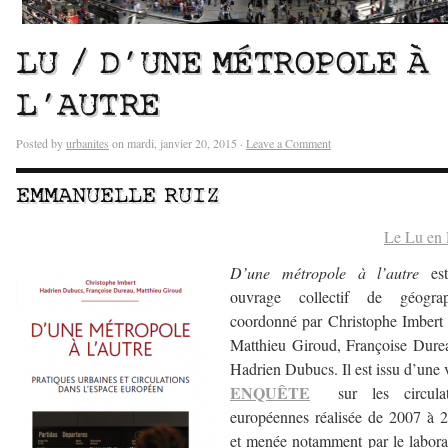
LU / D’UNE MÉTROPOLE À
L’AUTRE
Posted by
urbanites
on mardi, janvier 20, 2015 ·
Leave a Comment
EMMANUELLE RUIZ
Le Lu en
D’une métropole à l’autre
est
ouvrage collectif de géograp
coordonné par Christophe Imbert
Matthieu Giroud, Françoise Dure
Hadrien Dubucs. Il est issu d’une 
ENQUÊTE
sur les circulat
européennes réalisée de 2007 à 
et menée notamment par le labora