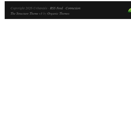
Copyright 2026 Urbanités ·
RSS Feed
·
Connexion
The Structure Theme v3
by
Organic Themes