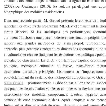
circulants deviennent objets d’étude. Dans la lignée de Bonvalet et
(2002) ou Grafmeyer (2010), les auteurs privilégient une appr
biographique des mobilités résidentielles
Dans une seconde partie, M. Giroud présente le contexte de l’étu
rappelant les objectifs du programme MEREV et en justifiant le cho
terrain lisboète. Si les statistiques des performances économ
attribuent à Lisbonne une place modeste et une situation périphériqu
rapport aux grandes métropoles de la mégalopole européenne,
approche plus générale (intégrant les dimensions économique, poli
et culturelle) et récente (intégrant les évolutions des politiques publi
réévalue ce classement. En effet, « en tant que capitale économiq
politique, métropole culturelle et festive, plate-forme migrat
destination touristique privilégiée, Lisbonne a su s’imposer com
pôle déterminant du système des métropoles européennes ». Grâce
NOUVEAU
positionnement, Lisbonne est à l’origine ou assoc
des pratiques de circulation variées et complexes, et devient une sor
microcosme des mobilités européennes. L’auteur rappelle auss
contexte de crise économique dans lequel l’enquête a été mené
Imbert relate alors « le récit du travail de terrain » qui permet d’