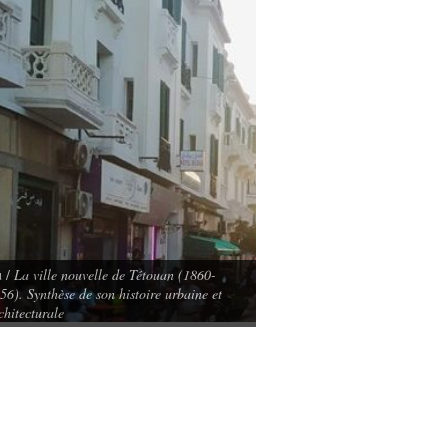
 /
La ville nouvelle de Tétouan (1860-
56). Synthèse de son histoire urbaine et
chitecturale
Lu /
Les Naufragés du Grand Pa