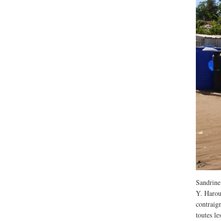
Lu /
Sous le feu du nu
énergie des data cente
Sandrine
Y. Harou
contraign
toutes le