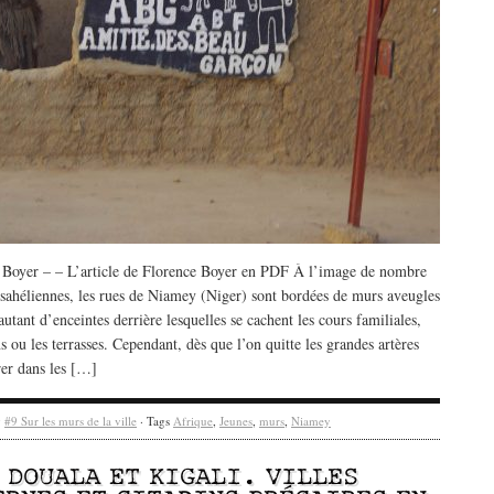
 Boyer – – L’article de Florence Boyer en PDF À l’image de nombre
s sahéliennes, les rues de Niamey (Niger) sont bordées de murs aveugles
autant d’enceintes derrière lesquelles se cachent les cours familiales,
ns ou les terrasses. Cependant, dès que l’on quitte les grandes artères
rer dans les […]
y
#9 Sur les murs de la ville
· Tags
Afrique
,
Jeunes
,
murs
,
Niamey
/ DOUALA ET KIGALI. VILLES