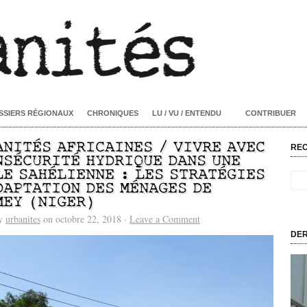
SSIERS RÉGIONAUX
CHRONIQUES
LU / VU / ENTENDU
CONTRIBUER
ANITÉS AFRICAINES / VIVRE AVEC
RE
NSÉCURITÉ HYDRIQUE DANS UNE
LE SAHÉLIENNE : LES STRATÉGIES
DAPTATION DES MÉNAGES DE
MEY (NIGER)
by
urbanites
on octobre 22, 2018 ·
Leave a Comment
DER