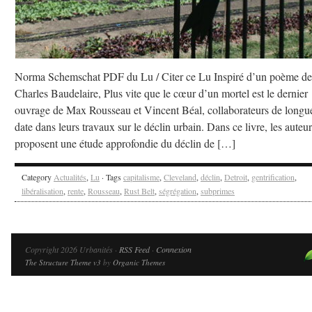
Norma Schemschat PDF du Lu / Citer ce Lu Inspiré d’un poème de
Charles Baudelaire, Plus vite que le cœur d’un mortel est le dernier
ouvrage de Max Rousseau et Vincent Béal, collaborateurs de longu
date dans leurs travaux sur le déclin urbain. Dans ce livre, les auteur
proposent une étude approfondie du déclin de […]
Category
Actualités
,
Lu
· Tags
capitalisme
,
Cleveland
,
déclin
,
Detroit
,
gentrification
,
libéralisation
,
rente
,
Rousseau
,
Rust Belt
,
ségrégation
,
subprimes
Copyright 2026 Urbanités ·
RSS Feed
·
Connexion
The Structure Theme v3
by
Organic Themes