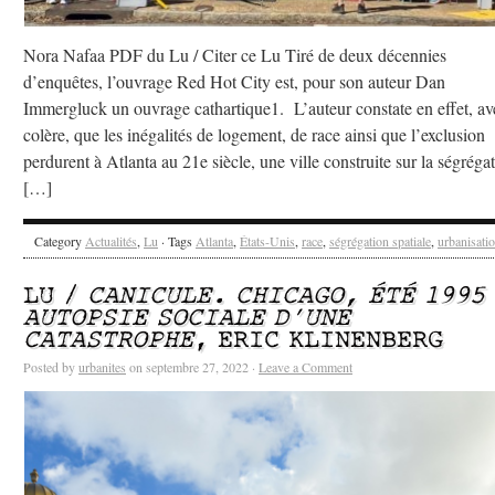
Nora Nafaa PDF du Lu / Citer ce Lu Tiré de deux décennies
d’enquêtes, l’ouvrage Red Hot City est, pour son auteur Dan
Immergluck un ouvrage cathartique1. L’auteur constate en effet, av
colère, que les inégalités de logement, de race ainsi que l’exclusion
perdurent à Atlanta au 21e siècle, une ville construite sur la ségréga
[…]
Category
Actualités
,
Lu
· Tags
Atlanta
,
États-Unis
,
race
,
ségrégation spatiale
,
urbanisati
LU /
CANICULE. CHICAGO, ÉTÉ 1995 
AUTOPSIE SOCIALE D’UNE
CATASTROPHE
, ERIC KLINENBERG
Posted by
urbanites
on septembre 27, 2022 ·
Leave a Comment