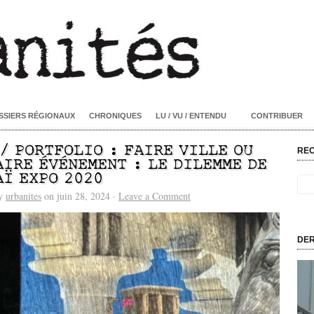
SSIERS RÉGIONAUX
CHRONIQUES
LU / VU / ENTENDU
CONTRIBUER
 / PORTFOLIO : FAIRE VILLE OU
RE
AIRE ÉVÉNEMENT : LE DILEMME DE
AÏ EXPO 2020
by
urbanites
on juin 28, 2024 ·
Leave a Comment
DER