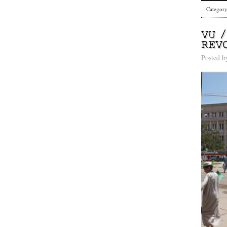
Categor
VU 
REV
Posted 