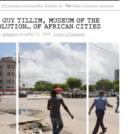
y
#19 urbanités événementielles
,
Portfolio
,
Vu
· Tags
Dubaï
,
événement
,
exposition
/ GUY TILLIM, MUSEUM OF THE
OLUTION… OF AFRICAN CITIES
by
urbanites
on juillet 12, 2019 ·
Leave a Comment