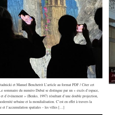
Lu
Vu / Les pavillons Prouvé de Tourcoing,
19
mérique. Spatialités et
exemples de l’audace architecturale des
ar
rs
années 1950
adnicki et Manuel Benchetrit L’article au format PDF / Citer cet
/ Le sommaire du numéro Dubaï se distingue par un « excès d’espace,
 et d’événement » (Benko, 1997) résultant d’une double projection,
odernité urbaine et la mondialisation. C’est en effet à travers la
e et l’accumulation spatiales – les villes […]