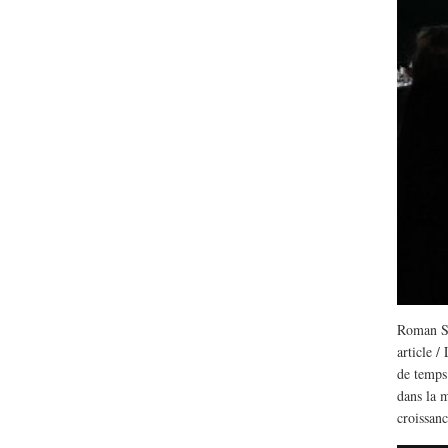
Lu /
Sous le feu du nu
énergie des data cente
Roman St
article 
de temps
dans la m
croissanc