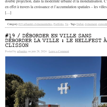
double projection, dans la modernité urbaine et la mondialisation. C
en effet à travers la croissance et l’accumulation spatiales – les villes
[…]
Category
#19 urbanités événementielles
,
Portfolio
,
Vu
· Tags
Dubaï
,
événement
,
exposit
#19 / DÉBORDER EN VILLE SANS
DÉBORDER LA VILLE : LE HELLFEST À
CLISSON
Posted by
urbanites
on juin 28, 2024 ·
Leave a Comment