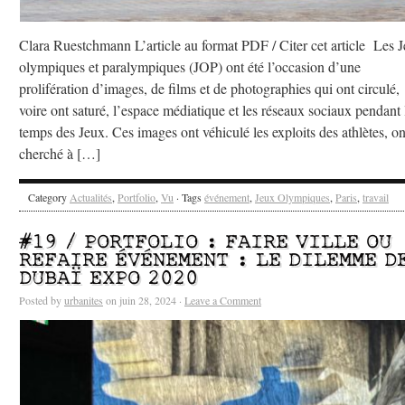
Clara Ruestchmann L’article au format PDF / Citer cet article Les 
olympiques et paralympiques (JOP) ont été l’occasion d’une
prolifération d’images, de films et de photographies qui ont circulé,
voire ont saturé, l’espace médiatique et les réseaux sociaux pendant 
temps des Jeux. Ces images ont véhiculé les exploits des athlètes, on
cherché à […]
Category
Actualités
,
Portfolio
,
Vu
· Tags
événement
,
Jeux Olympiques
,
Paris
,
travail
#19 / PORTFOLIO : FAIRE VILLE OU
REFAIRE ÉVÉNEMENT : LE DILEMME D
DUBAÏ EXPO 2020
Posted by
urbanites
on juin 28, 2024 ·
Leave a Comment