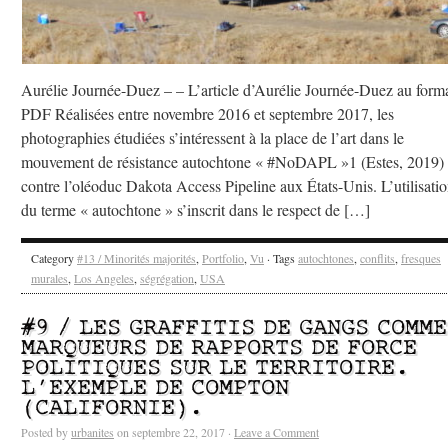
Aurélie Journée-Duez – – L’article d’Aurélie Journée-Duez au form
PDF Réalisées entre novembre 2016 et septembre 2017, les
photographies étudiées s’intéressent à la place de l’art dans le
mouvement de résistance autochtone « #NoDAPL »1 (Estes, 2019)
contre l’oléoduc Dakota Access Pipeline aux États-Unis. L’utilisati
du terme « autochtone » s’inscrit dans le respect de […]
Category
#13 / Minorités majorités
,
Portfolio
,
Vu
· Tags
autochtones
,
conflits
,
fresques
murales
,
Los Angeles
,
ségrégation
,
USA
#9 / LES GRAFFITIS DE GANGS COMME
MARQUEURS DE RAPPORTS DE FORCE
POLITIQUES SUR LE TERRITOIRE.
L’EXEMPLE DE COMPTON
(CALIFORNIE).
Posted by
urbanites
on septembre 22, 2017 ·
Leave a Comment