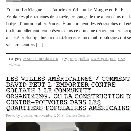
Yohann Le Moigne – – L’article de Yohann Le Moigne en PDF
Véritables phénomènes de société, les gangs de rue américains ont f
l’objet d’innombrables études. Étonnamment, les géographes ont ét
traditionnellement peu présents dans ce domaine de recherches, ce 
a laissé le champ libre aux sociologues et aux anthropologues qui se
sont concentrés […]
Category
#9 Sur les murs de la ville
· Tags
gangs
,
graffitis
,
Los Angeles
,
mort
,
USA
,
violence
LES VILLES AMÉRICAINES / COMMENT
DAVID PEUT L’EMPORTER CONTRE
GOLIATH ? LE COMMUNITY
ORGANIZING, OU LA CONSTRUCTION D
CONTRE-POUVOIRS DANS LES
QUARTIERS POPULAIRES AMÉRICAINS
Posted by
urbanites
on novembre 8, 2016 ·
Leave a Comment