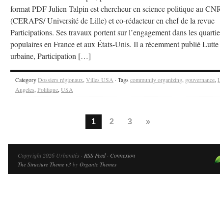
format PDF Julien Talpin est chercheur en science politique au CN
(CERAPS/ Université de Lille) et co-rédacteur en chef de la revue
Participations. Ses travaux portent sur l’engagement dans les quartie
populaires en France et aux États-Unis. Il a récemment publié Lutte
urbaine, Participation […]
Category
Dossiers régionaux
,
Villes USA
· Tags
community organizing
,
gouvernance
,
Angeles
,
Politique
,
USA
1
2
3
»
Copyright 2026 Urbanités ·
RSS Feed
·
Connexion
The Structure Theme v3
by
Organic Themes