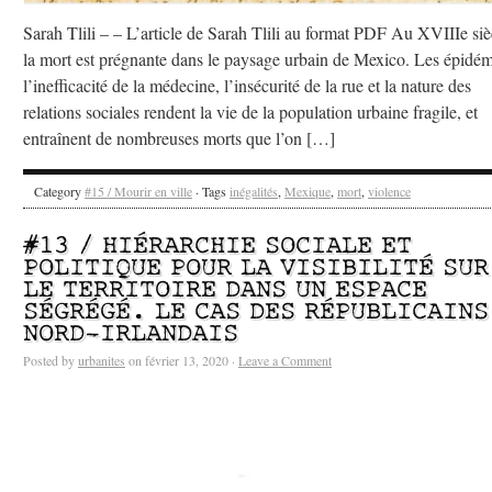
Sarah Tlili – – L’article de Sarah Tlili au format PDF Au XVIIIe siè
la mort est prégnante dans le paysage urbain de Mexico. Les épidém
l’inefficacité de la médecine, l’insécurité de la rue et la nature des
relations sociales rendent la vie de la population urbaine fragile, et
entraînent de nombreuses morts que l’on […]
Category
#15 / Mourir en ville
· Tags
inégalités
,
Mexique
,
mort
,
violence
#13 / HIÉRARCHIE SOCIALE ET
POLITIQUE POUR LA VISIBILITÉ SUR
LE TERRITOIRE DANS UN ESPACE
SÉGRÉGÉ. LE CAS DES RÉPUBLICAINS
NORD-IRLANDAIS
Posted by
urbanites
on février 13, 2020 ·
Leave a Comment