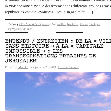
la violence armée avec le désarmement des différents groupes armés
républicains comme loyalistes1. Dès la signature du […]
Category
#13 / Minorités majorités
· Tags
conflits
,
frontières
,
Irlande
,
Politique
,
ségrégation
,
violence
ENTENDU / ENTRETIEN : DE LA « VIL
SANS HISTOIRE » À LA « CAPITALE
IMPOSSIBLE » : LES
TRANSFORMATIONS URBAINES DE
JÉRUSALEM
Posted by
urbanites
on septembre 23, 2019 ·
Leave a Comment