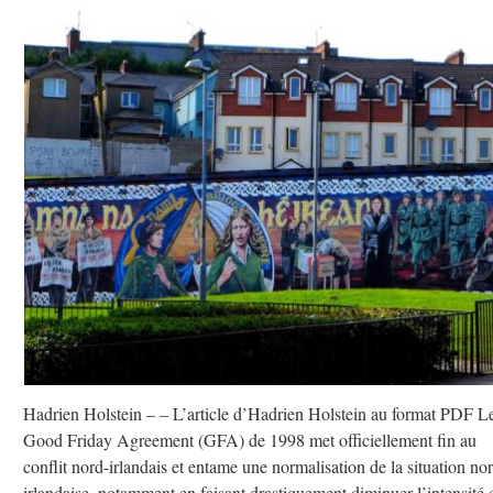
Hadrien Holstein – – L’article d’Hadrien Holstein au format PDF L
Good Friday Agreement (GFA) de 1998 met officiellement fin au
conflit nord-irlandais et entame une normalisation de la situation no
irlandaise, notamment en faisant drastiquement diminuer l’intensité 