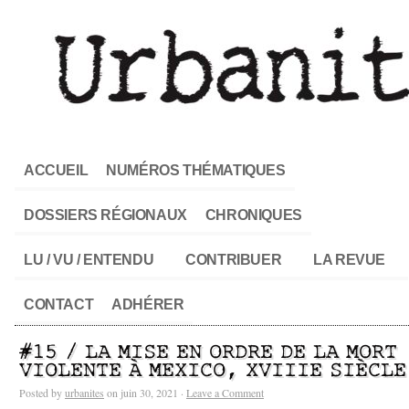
ACCUEIL
NUMÉROS THÉMATIQUES
DOSSIERS RÉGIONAUX
CHRONIQUES
LU / VU / ENTENDU
CONTRIBUER
LA REVUE
CONTACT
ADHÉRER
#15 / LA MISE EN ORDRE DE LA MORT
VIOLENTE À MEXICO, XVIIIE SIÈCLE
Posted by
urbanites
on juin 30, 2021 ·
Leave a Comment