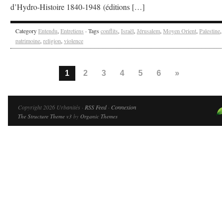
d’Hydro-Histoire 1840-1948 (éditions […]
Category
Entendu
,
Entretiens
· Tags
conflits
,
Israël
,
Jérusalem
,
Moyen Orient
,
Palestine
,
patrimoine
,
religion
,
violence
1
2
3
4
5
6
»
Copyright 2026 Urbanités ·
RSS Feed
·
Connexion
The Structure Theme v3
by
Organic Themes