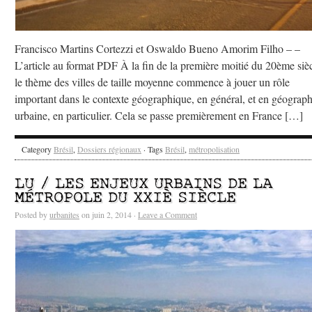
Francisco Martins Cortezzi et Oswaldo Bueno Amorim Filho – –
L’article au format PDF À la fin de la première moitié du 20ème sièc
le thème des villes de taille moyenne commence à jouer un rôle
important dans le contexte géographique, en général, et en géograph
urbaine, en particulier. Cela se passe premièrement en France […]
Category
Brésil
,
Dossiers régionaux
· Tags
Brésil
,
métropolisation
LU / LES ENJEUX URBAINS DE LA
MÉTROPOLE DU XXIÈ SIÈCLE
Posted by
urbanites
on juin 2, 2014 ·
Leave a Comment