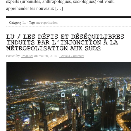
experts (urbanistes, anthropologues, sociologues) ont voulu
appréhender les nouveaux […]
Category
Lu
· Tags
métropolisation
LU / LES DÉFIS ET DÉSÉQUILIBRES
INDUITS PAR L’INJONCTION À LA
MÉTROPOLISATION AUX SUDS
Posted by
urbanites
on mai 26, 2014 ·
Leave a Comment