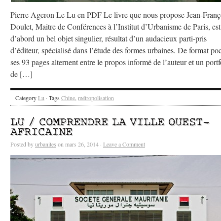
Pierre Ageron Le Lu en PDF Le livre que nous propose Jean-Franç
Doulet, Maitre de Conférences à l’Institut d’Urbanisme de Paris, est
d’abord un bel objet singulier, résultat d’un audacieux parti-pris
d’éditeur, spécialisé dans l’étude des formes urbaines. De format po
ses 93 pages alternent entre le propos informé de l’auteur et un portf
de […]
Category
Lu
· Tags
Chine
,
métropolisation
LU / COMPRENDRE LA VILLE OUEST-
AFRICAINE
Posted by
urbanites
on mars 26, 2014 ·
Leave a Comment