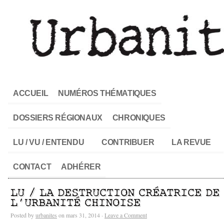
ACCUEIL
NUMÉROS THÉMATIQUES
DOSSIERS RÉGIONAUX
CHRONIQUES
LU / VU / ENTENDU
CONTRIBUER
LA REVUE
CONTACT
ADHÉRER
LU / LA DESTRUCTION CRÉATRICE DE
L’URBANITÉ CHINOISE
Posted by
urbanites
on mars 31, 2014 ·
Leave a Comment