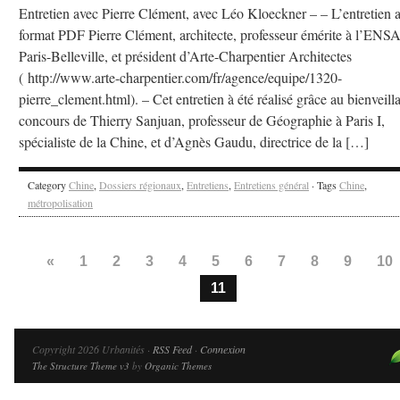
Entretien avec Pierre Clément, avec Léo Kloeckner – – L’entretien 
format PDF Pierre Clément, architecte, professeur émérite à l’ENS
Paris-Belleville, et président d’Arte-Charpentier Architectes
( http://www.arte-charpentier.com/fr/agence/equipe/1320-
pierre_clement.html). – Cet entretien à été réalisé grâce au bienveill
concours de Thierry Sanjuan, professeur de Géographie à Paris I,
spécialiste de la Chine, et d’Agnès Gaudu, directrice de la […]
Category
Chine
,
Dossiers régionaux
,
Entretiens
,
Entretiens général
· Tags
Chine
,
métropolisation
«
1
2
3
4
5
6
7
8
9
10
11
Copyright 2026 Urbanités ·
RSS Feed
·
Connexion
The Structure Theme v3
by
Organic Themes