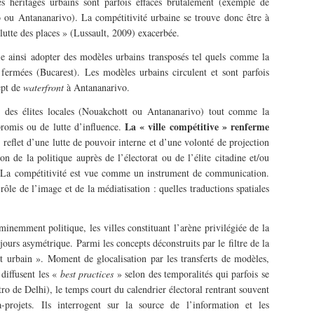
es héritages urbains sont parfois effacés brutalement (exemple de
 ou Antananarivo). La compétitivité urbaine se trouve donc être à
 lutte des places » (Lussault, 2009) exacerbée.
ie ainsi adopter des modèles urbains transposés tel quels comme la
es fermées (Bucarest). Les modèles urbains circulent et sont parfois
ept de
waterfront
à Antananarivo.
e des élites locales (Nouakchott ou Antananarivo) tout comme la
La « ville compétitive » renferme
romis ou de lutte d’influence.
, reflet d’une lutte de pouvoir interne et d’une volonté de projection
ion de la politique auprès de l’électorat ou de l’élite citadine et/ou
t. La compétitivité est vue comme un instrument de communication.
 rôle de l’image et de la médiatisation : quelles traductions spatiales
éminemment politique, les villes constituant l’arène privilégiée de la
jours asymétrique. Parmi les concepts déconstruits par le filtre de la
jet urbain ». Moment de glocalisation par les transferts de modèles,
 diffusent les «
best practices
» selon des temporalités qui parfois se
o de Delhi), le temps court du calendrier électoral rentrant souvent
rojets. Ils interrogent sur la source de l’information et les