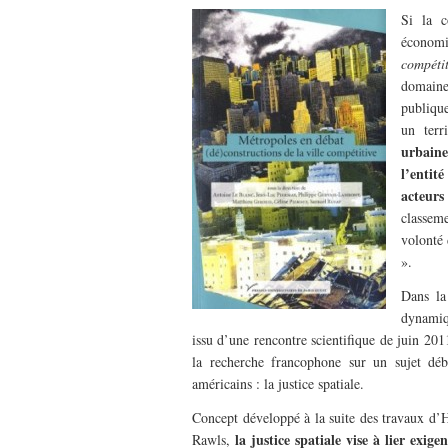
Si la c
économi
compétit
domaine
publiqu
un terr
urbaine
l’entit
acteurs
classem
volonté 
».
Dans la
dynamiqu
issu d’une rencontre scientifique de juin 201
la recherche francophone sur un sujet déb
américains : la justice spatiale.
Concept développé à la suite des travaux d’H.
la justice spatiale vise à lier exige
Rawls,