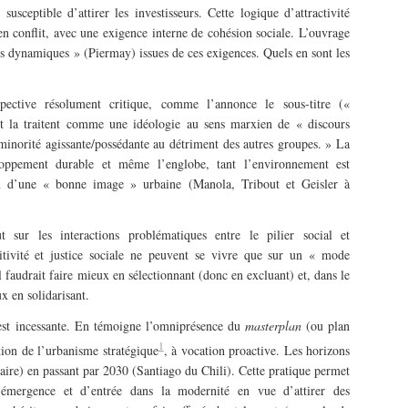
usceptible d’attirer les investisseurs. Cette logique d’attractivité
 conflit, avec une exigence interne de cohésion sociale. L’ouvrage
ns dynamiques » (Piermay) issues de ces exigences. Quels en sont les
pective résolument critique, comme l’annonce le sous-titre («
 et la traitent comme une idéologie au sens marxien de « discours
 minorité agissante/possédante au détriment des autres groupes. » La
eloppement durable et même l’englobe, tant l’environnement est
ion d’une « bonne image » urbaine (Manola, Tribout et Geisler à
 sur les interactions problématiques entre le pilier social et
tivité et justice sociale ne peuvent se vivre que sur un « mode
 faudrait faire mieux en sélectionnant (donc en excluant) et, dans le
 en solidarisant.
 est incessante. En témoigne l’omniprésence du
masterplan
(ou plan
1
tion de l’urbanisme stratégique
, à vocation proactive. Les horizons
re) en passant par 2030 (Santiago du Chili). Cette pratique permet
 d’émergence et d’entrée dans la modernité en vue d’attirer des