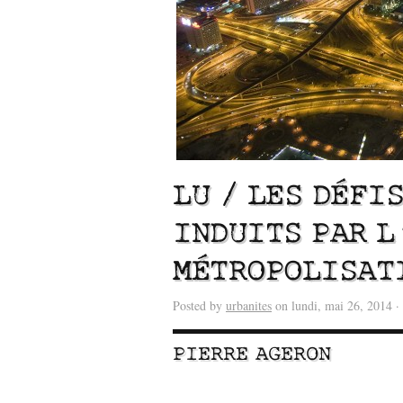
LU / LES DÉFI
INDUITS PAR L
MÉTROPOLISATI
Lu /
Sous le feu du nu
énergie des data cente
Posted by
urbanites
on lundi, mai 26, 2014 ·
PIERRE AGERON