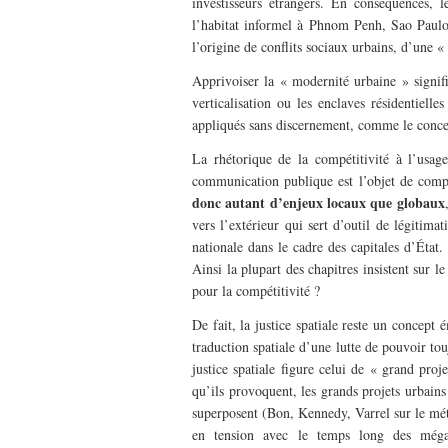
investisseurs étrangers. En conséquences, l
l’habitat informel à Phnom Penh, Sao Paulo
l’origine de conflits sociaux urbains, d’une «
Apprivoiser la « modernité urbaine » signif
verticalisation ou les enclaves résidentiell
appliqués sans discernement, comme le conc
La rhétorique de la compétitivité à l’usag
communication publique est l’objet de comp
donc autant d’enjeux locaux que globaux
vers l’extérieur qui sert d’outil de légitimat
nationale dans le cadre des capitales d’Éta
Ainsi la plupart des chapitres insistent sur le
pour la compétitivité ?
De fait, la justice spatiale reste un concept 
traduction spatiale d’une lutte de pouvoir tou
justice spatiale figure celui de « grand pro
qu’ils provoquent, les grands projets urbains
superposent (Bon, Kennedy, Varrel sur le métr
en tension avec le temps long des méga-p