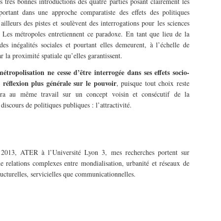
s très bonnes introductions des quatre parties posant clairement les
ortant dans une approche comparatiste des effets des politiques
illeurs des pistes et soulèvent des interrogations pour les sciences
 Les métropoles entretiennent ce paradoxe. En tant que lieu de la
des inégalités sociales et pourtant elles demeurent, à l’échelle de
r la proximité spatiale qu’elles garantissent.
étropolisation ne cesse d’être interrogée dans ses effets socio-
 réflexion plus générale sur le pouvoir
, puisque tout choix reste
era au même travail sur un concept voisin et consécutif de la
discours de politiques publiques : l’attractivité.
 2013, ATER à l’Université Lyon 3, mes recherches portent sur
 relations complexes entre mondialisation, urbanité et réseaux de
ructurelles, servicielles que communicationnelles.