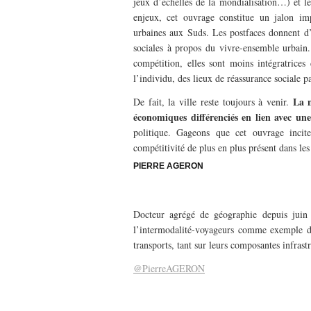
jeux d’échelles de la mondialisation…) et le
enjeux, cet ouvrage constitue un jalon imp
urbaines aux Suds. Les postfaces donnent d’a
sociales à propos du vivre-ensemble urbain.
compétition, elles sont moins intégratrices 
l’individu, des lieux de réassurance sociale pa
La m
De fait, la ville reste toujours à venir.
économiques différenciés en lien avec une
politique. Gageons que cet ouvrage incit
compétitivité de plus en plus présent dans les 
PIERRE AGERON
—————-
Docteur agrégé de géographie depuis juin
l’intermodalité-voyageurs comme exemple de
transports, tant sur leurs composantes infrast
@PierreAGERON
————–