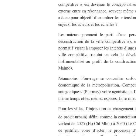
compétitive » est devenue le concept-valise s
externe entre en résonnance, souvent même en
a donc pour objectif d’examiner les « tensio
enjeux, les acteurs et les échelles ?
Les auteurs prennent le parti d’une pers
déconstruction de la ville compétitive »),
normatif visant à imposer les intérêts d’une
ville compétitive rejoint en cela le dév
instrumentalisé au profit de la construct
Malmö).
Néanmoins, l’ouvrage se concentre surtout
économique de la métropolisation. Compéti
antagonique » (Piermay) voire agonistique. Il
même temps et les mêmes espaces, faire mieux
Pour les villes, l’injonction au changement
de projet urbain) défini comme la concrétisa
varient de 2025 (Ho Chi Minh) à 2050 (Le Cai
de justifier, voire d’acter, le processus