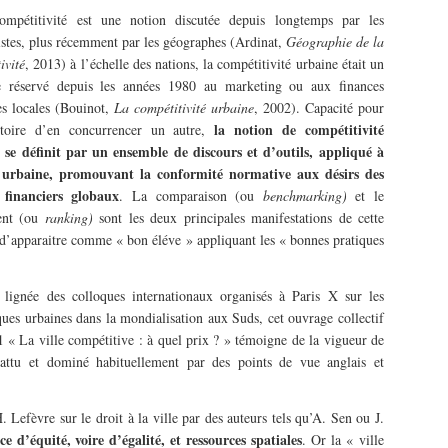
ompétitivité est une notion discutée depuis longtemps par les
stes, plus récemment par les géographes (Ardinat,
Géographie de la
ivité
, 2013) à l’échelle des nations, la compétitivité urbaine était un
 réservé depuis les années 1980 au marketing ou aux finances
es locales (Bouinot,
La compétitivité urbaine
, 2002). Capacité pour
la notion de compétitivité
itoire d’en concurrencer un autre,
 se définit par un ensemble de discours et d’outils, appliqué à
é urbaine, promouvant la conformité normative aux désirs des
 financiers globaux
. La comparaison (ou
benchmarking)
et le
ent (ou
ranking)
sont les deux principales manifestations de cette
d’apparaitre comme « bon éléve » appliquant les « bonnes pratiques
 lignée des colloques internationaux organisés à Paris X sur les
es urbaines dans la mondialisation aux Suds, cet ouvrage collectif
1 « La ville compétitive : à quel prix ? » témoigne de la vigueur de
attu et dominé habituellement par des points de vue anglais et
 Lefèvre sur le droit à la ville par des auteurs tels qu’A. Sen ou J.
nce d’équité, voire d’égalité, et ressources spatiales
. Or la « ville