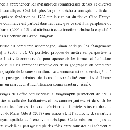
enée à appréhender les dynamiques commerciales denses et diverses
t touristique. Ceci fait plus largement écho à une spécificité de la
 depuis sa fondation en 1782 sur la rive est du fleuve Chao Phraya,
commerce est partout dans les rues, que ce soit à la périphérie ou
harm (2005 : 12) qui attribue à cette fonction urbaine la capacité à
ues à l’échelle du Grand Bangkok.
ucture du commerce accompagne, sinon anticipe, les changements
le] » (2011 : 3). Ce portfolio propose de mettre en perspective le
ec l’activité commerciale pour apercevoir les formes et évolutions
’appuie sur les approches renouvelées de la géographie du commerce
a géographie de la consommation. Le commerce est donc envisagé ici à
t paysages urbains, de lieux de sociabilité entre les différents
mme un marqueur d’identification communautaire (
ibid.
).
aysages de l’offre commerciale à Banglamphu permettent de lire la
stes et celle des habitant·e·s et des commerçant·e·s, et de saisir les
ant les formes de cette cohabitation, l’article s’inscrit dans la
et de Marie Gibert (2018) qui renouvèlent l’approche des quartiers
igure spatiale de l’enclave touristique. Cette mise en images de
t au-delà du partage simple des rôles entre touristes qui achètent et