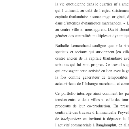
la vie quotidienne dans le quartier m’a am
qui l’animent, au-delà de l’enjeu strictemen
capitale thaïlandaise : sonancrage originel,
dans d’intenses dynamiques marchandes. « Le 
au centre-ville », nous apprend Davisi Boont
générer des centralités multiples et dynamiq
Nathalie Lemarchand souligne que « la str
spatiaux et sociaux qui surviennent [en vil
centre ancien de la capitale thaïlandaise av
urbaines qui lui sont propres. Ce travail s
qui envisagent cette activité en lien avec l
la fois comme générateur de temporalités e
acteur·trice·s de l’échange marchand, et co
Ce portfolio interroge ainsi comment les p
tension entre « deux villes », celle des touri
processus de leur co-production. En présent
continuité des travaux d’Emmanuelle Peyvel 
de
backpackers
en invitant à dépasser la f
l’activité commerciale à Banglamphu, en allan