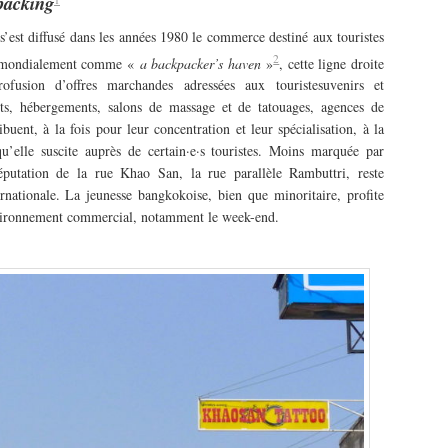
packing
s’est diffusé dans les années 1980 le commerce destiné aux touristes
2
 mondialement comme «
a backpacker’s haven
»
, cette ligne droite
usion d’offres marchandes adressées aux touristesuvenirs et
ts, hébergements, salons de massage et de tatouages, agences de
uent, à la fois pour leur concentration et leur spécialisation, à la
elle suscite auprès de certain·e·s touristes. Moins marquée par
 réputation de la rue Khao San, la rue parallèle Rambuttri, reste
ernationale. La jeunesse bangkokoise, bien que minoritaire, profite
nvironnement commercial, notamment le week-end.