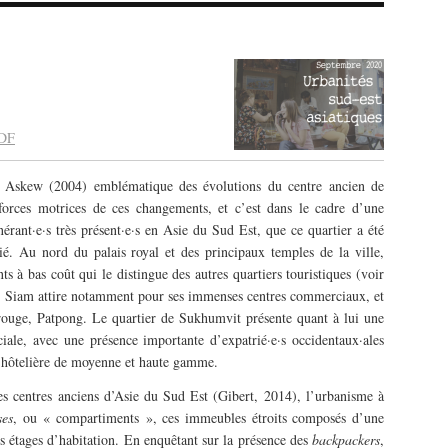
PDF
 Askew (2004) emblématique des évolutions du centre ancien de
orces motrices de ces changements, et c’est dans le cadre d’une
tinérant·e·s très présent·e·s en Asie du Sud Est, que ce quartier a été
ié. Au nord du palais royal et des principaux temples de la ville,
à bas coût qui le distingue des autres quartiers touristiques (voir
de Siam attire notamment pour ses immenses centres commerciaux, et
rouge, Patpong. Le quartier de Sukhumvit présente quant à lui une
iale, avec une présence importante d’expatrié·e·s occidentaux·ales
 hôtelière de moyenne et haute gamme.
es centres anciens d’Asie du Sud Est (Gibert, 2014), l’urbanisme à
ses
, ou « compartiments », ces immeubles étroits composés d’une
s étages d’habitation. En enquêtant sur la présence des
backpackers
,