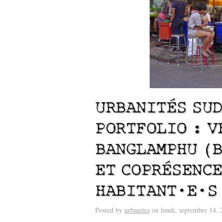
URBANITÉS SUD
PORTFOLIO : V
Vu / Les p
BANGLAMPHU (B
Lu /
Sous le feu du numérique. Spatialités et
exemples d
énergie des data centers
années 19
ET COPRÉSENCE
HABITANT·E·S
Posted by
urbanites
on lundi, septembre 14, 