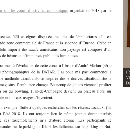
o sur les zones d’activités économiques
organisé en 2018 par le
 ses 520 enseignes disposées sur plus de 250 hectares, elle est
de zone commerciale de France et la seconde d’Europe. Créée en
odèle importé des
malls
américains, son paysage est composé d’un
s de bétons et d’immenses publicités lumineuses.
umenté l’évolution de cette zone, à l’instar d’André Mérian (série
s photographiques de la DATAR. J’ai pour ma part commencé à
(R
ctrique face aux
Vu / Les pavillons Prouvé de Tourcoing,
Vi
ne méthode déambulatoire inspirée des « dérives situationnistes »
ersel et de transition
exemples de l’audace architecturale des
Du
 magasins, l’ambiance change. Beaucoup de jeunes viennent profiter
illes des Suds
années 1950
a ou du bowling. Plan-de-Campagne devient un plateau libre sur
s, de nombreux usages s’inventent.
n exemple. Suite à quelques recherches sur les réseaux sociaux, j’ai
 l’été 2018. Ils ont toujours lieu le même jour et durent parfois
 de ces rassemblements m’a d’abord étonné. Les participants se
mandes sur le parking de Kiabi, les italiennes sur le parking de But,