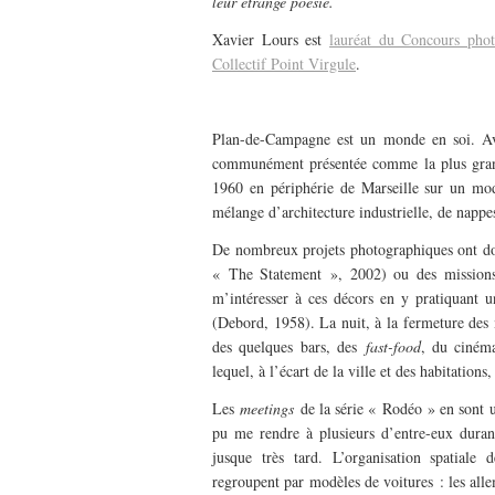
leur étrange poésie.
Xavier Lours est
lauréat du Concours phot
Collectif Point Virgule
.
–
Plan-de-Campagne est un monde en soi. Avec
communément présentée comme la plus gran
1960 en périphérie de Marseille sur un m
mélange d’architecture industrielle, de nappe
De nombreux projets photographiques ont doc
« The Statement », 2002) ou des mission
Penser la diversité éle
m’intéresser à ces décors en y pratiquant u
impératifs d’accès univ
(Debord, 1958). La nuit, à la fermeture des
énergétique dans les v
des quelques bars, des
fast-food
, du ciném
lequel, à l’écart de la ville et des habitation
Les
meetings
de la série « Rodéo » en sont u
pu me rendre à plusieurs d’entre-eux durant
jusque très tard. L’organisation spatiale
regroupent par modèles de voitures : les alle