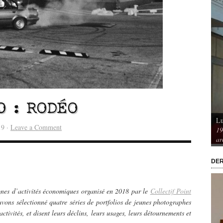
O : RODÉO
Lu
Vu / Les pavillons Prouvé de Tourcoing,
19 ·
Leave a Comment
19
mérique. Spatialités et
exemples de l’audace architecturale des
ar
rs
années 1950
DER
ones d’activités économiques organisé en 2018 par le
Collectif Point
avons sélectionné quatre séries de portfolios de jeunes photographes
ctivités, et disent leurs déclins, leurs usages, leurs détournements et