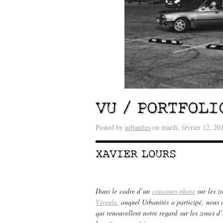
VU / PORTFOLI
Posted by
urbanites
on mardi, février 12, 20
Lu /
Sous le feu du nu
énergie des data cente
XAVIER LOURS
Dans le cadre d’un
concours photo
sur les z
Virgule
, auquel Urbanités a participé, nous 
qui renouvellent notre regard sur les zones d’a