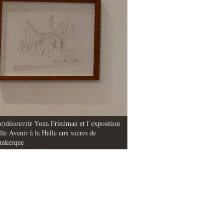
e)découvrir Yona Friedman et l’exposition
lle Avenir à la Halle aux sucres de
La mise en image des déchets dan
nkerque
objets et matières (partie 1)