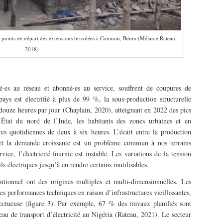
: points de départ des extensions bricolées à Cotonou, Bénin (Mélanie Rateau,
2018)
té∙es au réseau et abonné∙es au service, souffrent de coupures de
ays est électrifié à plus de 99 %, la sous-production structurelle
à douze heures par jour (Chaplain, 2020), atteignant en 2022 des pics
État du nord de l’Inde, les habitants des zones urbaines et en
res quotidiennes de deux à six heures. L’écart entre la production
s et la demande croissante est un problème commun à nos terrains
ice, l’électricité fournie est instable. Les variations de la tension
 électriques jusqu’à en rendre certains inutilisables.
ntionnel ont des origines multiples et multi-dimensionnelles. Les
s performances techniques en raison d’infrastructures vieillissantes,
ectueuse (figure 3). Par exemple, 67 % des travaux planifiés sont
eau de transport d’électricité au Nigéria (Rateau, 2021). Le secteur