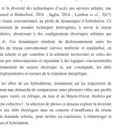
s et la diversité des technologies d’accès aux services urbains, une
(Coutard et Rutherford, 2016 ; Jaglin, 2014 ; Lawhon
et al.
, 2017)
 réseau conventionnel, au profit de dynamiques d’hybridation. Ce
inaison de mondes techniques hétérogènes, à savoir le réseau
alisées, aboutissant à des conﬁgurations électriques urbaines qui
 4). Ces dynamiques résultent du décloisonnement entre les
iales du réseau conventionnel (service uniforme et standardisé, en
 échelle et qui contribue à la solidarité territoriale) et celles des
as ou peu interconnectées et répondant à des logiques concurrentielles
ionnement du secteur électrique et, par conséquent, les défis
églementaires et sociaux de la transition énergétique.
 les effets de ces hybridations, notamment sur les trajectoires de
ptant une démarche de comparaison entre plusieurs villes aux profils
ques variés, en Afrique, en Asie et au Moyen-Orient, étudiées par
2
che collective
, la sélection de photos ci-dessous explore la diversité
x aux défis électriques dans un contexte d’insuffisance du réseau
la demande urbaine, pour inviter, en conclusion, à réinterroger la
ues d’hybridation.