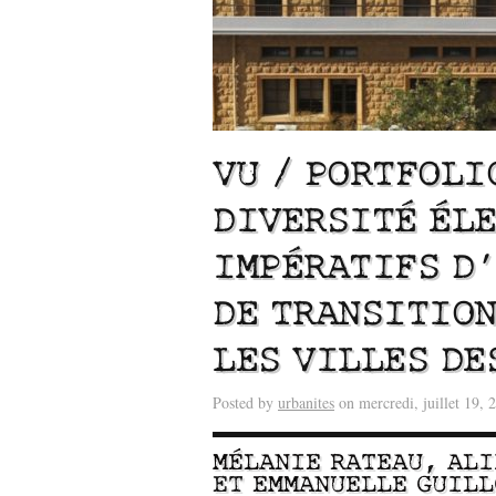
VU / PORTFOLI
DIVERSITÉ ÉLE
IMPÉRATIFS D’
Lu /
Sous le feu du nu
DE TRANSITION
énergie des data cente
LES VILLES DE
Posted by
urbanites
on mercredi, juillet 19, 
MÉLANIE RATEAU
,
ALI
ET
EMMANUELLE GUILL