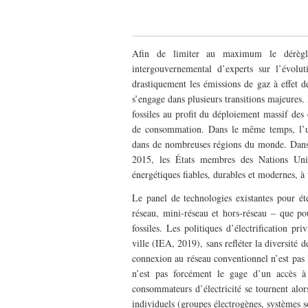
Afin de limiter au maximum le dérègle
intergouvernemental d’experts sur l’évolu
drastiquement les émissions de gaz à effet d
s’engage dans plusieurs transitions majeures. 
fossiles au profit du déploiement massif des
de consommation. Dans le même temps, l’univ
dans de nombreuses régions du monde. Dans
2015, les États membres des Nations Unie
énergétiques fiables, durables et modernes, à
Penser la diversité éle
impératifs d’accès univ
Le panel de technologies existantes pour éten
énergétique dans les v
réseau, mini-réseau et hors-réseau – que po
fossiles. Les politiques d’électrification pri
ville (IEA, 2019), sans refléter la diversité de
connexion au réseau conventionnel n’est pas l
n’est pas forcément le gage d’un accès à 
consommateurs d’électricité se tournent alors 
individuels (groupes électrogènes, systèmes sola