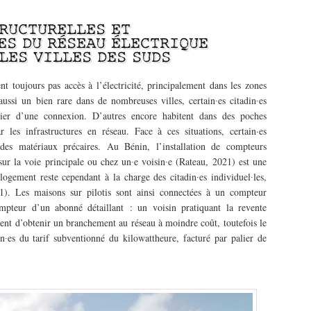
RUCTURELLES ET
ES DU RÉSEAU ÉLECTRIQUE
LES VILLES DES SUDS
nt toujours pas accès à l’électricité, principalement dans les zones
 aussi un bien rare dans de nombreuses villes, certain∙es citadin∙es
cier d’une connexion. D’autres encore habitent dans des poches
 les infrastructures en réseau. Face à ces situations, certain·es
 des matériaux précaires. Au Bénin, l’installation de compteurs
 sur la voie principale ou chez un∙e voisin∙e (Rateau, 2021) est une
ogement reste cependant à la charge des citadin∙es individuel∙les,
e 1). Les maisons sur pilotis sont ainsi connectées à un compteur
mpteur d’un abonné détaillant : un voisin pratiquant la revente
ttent d’obtenir un branchement au réseau à moindre coût, toutefois le
n∙es du tarif subventionné du kilowattheure, facturé par palier de