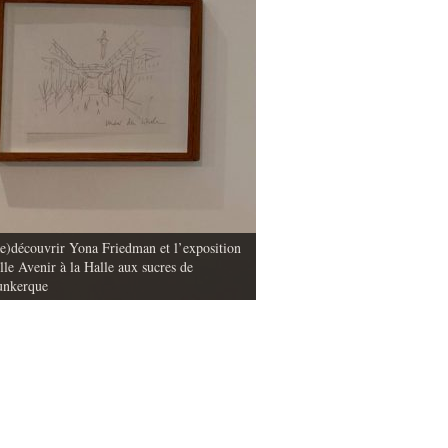
e)découvrir Yona Friedman et l’exposition
lle Avenir à la Halle aux sucres de
La mise en image des déchets dan
nkerque
objets et matières (partie 1)