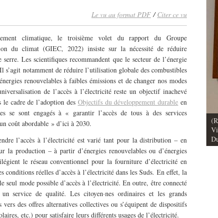
Le vu au format PDF
/
Citer ce vu
ment climatique, le troisième volet du rapport du Groupe
tion du climat (GIEC, 2022) insiste sur la nécessité de réduire
e serre. Les scientifiques recommandent que le secteur de l’énergie
Il s’agit notamment de réduire l’utilisation globale des combustibles
 énergies renouvelables à faibles émissions et de changer nos modes
ersalisation de l’accès à l’électricité reste un objectif inachevé
 le cadre de l’adoption des
Objectifs du développement durable
en
s se sont engagés à « garantir l’accès de tous à des services
(R
 un coût abordable » d’ici à 2030.
ctrique face aux
Vu / Les pavillons Prouvé de Tourcoing,
Vi
ersel et de transition
exemples de l’audace architecturale des
Du
dre l’accès à l’électricité est varié tant pour la distribution – en
illes des Suds
années 1950
ur la production – à partir d’énergies renouvelables ou d’énergies
vilégient le réseau conventionnel pour la fourniture d’électricité en
s conditions réelles d’accès à l’électricité dans les Suds. En effet, la
e seul mode possible d’accès à l’électricité. En outre, être connecté
un service de qualité. Les citoyen·nes ordinaires et les grands
vers des offres alternatives collectives ou s’équipent de dispositifs
ires, etc.) pour satisfaire leurs différents usages de l’électricité.