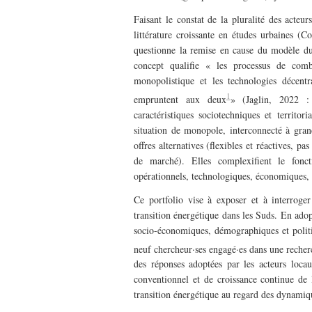
Faisant le constat de la pluralité des acteur
littérature croissante en études urbaines 
questionne la remise en cause du modèle du
concept qualifie « les processus de comb
monopolistique et les technologies décentr
1
empruntent aux deux
» (Jaglin, 2022 :
caractéristiques sociotechniques et territor
situation de monopole, interconnecté à grande
offres alternatives (flexibles et réactives, p
de marché). Elles complexifient le fonct
opérationnels, technologiques, économiques, r
Ce portfolio vise à exposer et à interroger
transition énergétique dans les Suds. En ado
socio-économiques, démographiques et politi
neuf chercheur·ses engagé·es dans une recher
des réponses adoptées par les acteurs locau
conventionnel et de croissance continue de 
transition énergétique au regard des dynamiq