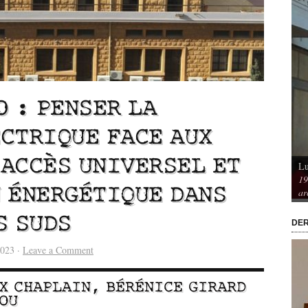
O : PENSER LA
CTRIQUE FACE AUX
ACCÈS UNIVERSEL ET
Lu
Vu / Les pavillons Prouvé de Tourcoing,
19
mérique. Spatialités et
exemples de l’audace architecturale des
 ÉNERGÉTIQUE DANS
ar
rs
années 1950
S SUDS
DER
2023 ·
Leave a Comment
X CHAPLAIN
,
BÉRÉNICE GIRARD
OU