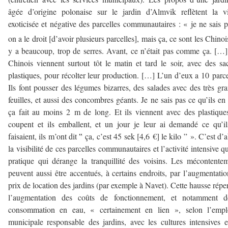
âgée d’origine polonaise sur le jardin d’Almvik reflètent la v
exoticisée et négative des parcelles communautaires : « je ne sais p
on a le droit [d’avoir plusieurs parcelles], mais ça, ce sont les Chinoi
y a beaucoup, trop de serres. Avant, ce n’était pas comme ça. […
Chinois viennent surtout tôt le matin et tard le soir, avec des sa
plastiques, pour récolter leur production. […] L’un d’eux a 10 parce
Ils font pousser des légumes bizarres, des salades avec des très gr
feuilles, et aussi des concombres géants. Je ne sais pas ce qu’ils en 
ça fait au moins 2 m de long. Et ils viennent avec des plastiques
coupent et ils emballent, et un jour je leur ai demandé ce qu’i
faisaient, ils m’ont dit ‟ ça, c’est 45 sek [4,6 €] le kilo ” ». C’est d’
la visibilité de ces parcelles communautaires et l’activité intensive qu
pratique qui dérange la tranquillité des voisins. Les mécontente
peuvent aussi être accentués, à certains endroits, par l’augmentati
prix de location des jardins (par exemple à Navet). Cette hausse répe
l’augmentation des coûts de fonctionnement, et notamment d
consommation en eau, « certainement en lien », selon l’empl
municipale responsable des jardins, avec les cultures intensives e