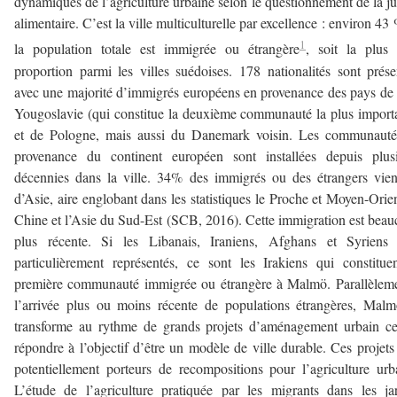
dynamiques de l’agriculture urbaine selon le questionnement de la ju
alimentaire. C’est la ville multiculturelle par excellence : environ 43
1
la population totale est immigrée ou étrangère
, soit la plus 
proportion parmi les villes suédoises. 178 nationalités sont prése
avec une majorité d’immigrés européens en provenance des pays de 
Yougoslavie (qui constitue la deuxième communauté la plus import
et de Pologne, mais aussi du Danemark voisin. Les communauté
provenance du continent européen sont installées depuis plusi
décennies dans la ville. 34% des immigrés ou des étrangers vie
d’Asie, aire englobant dans les statistiques le Proche et Moyen-Orien
Chine et l’Asie du Sud-Est (SCB, 2016). Cette immigration est bea
plus récente. Si les Libanais, Iraniens, Afghans et Syriens 
particulièrement représentés, ce sont les Irakiens qui constitue
première communauté immigrée ou étrangère à Malmö. Parallèlem
l’arrivée plus ou moins récente de populations étrangères, Mal
transforme au rythme de grands projets d’aménagement urbain c
répondre à l’objectif d’être un modèle de ville durable. Ces projets
potentiellement porteurs de recompositions pour l’agriculture urb
L’étude de l’agriculture pratiquée par les migrants dans les ja