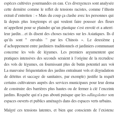
espèces cultivées gourmandes en eau. Ces divergences sont analysée
cette dernière comme le reflet de tensions racistes, comme l’illustr
extrait d’entretien : « Mais du coup ça clashe avec les personnes qui
là depuis plus longtemps et qui veulent faire pousser des fleurs
m’appellent pour se plaindre qu’un plastique s’est envolé et a atterri
leur jardin…et ils disent des choses racistes sur les Asiatiques. Ils d
qu’ils sont ‟ envahis ” par les Chinois ». Le deuxième p
d’achoppement entre jardiniers traditionnels et jardiniers communaut
concerne les vols de légumes. Les premiers argumentent que
pratiques intensives des seconds seraient à l’origine de la recrudes
des vols de légumes, en fournissant plus de butin potentiel aux vol
La mauvaise fréquentation des jardins entraînant vols et dégradations
de détritus et saccage de sanitaires, par exemple) justifie la requê
certains cultivateurs auprès des services municipaux pour leur dem
de construire des barrières plus hautes ou de fermer à clé l’enceint
jardins. Requête qui n’a pas abouti puisque que les
odlingslotter
son
espaces ouverts et publics aménagés dans des espaces verts urbains.
Malgré ces tensions latentes, et bien que conscients de l’existen