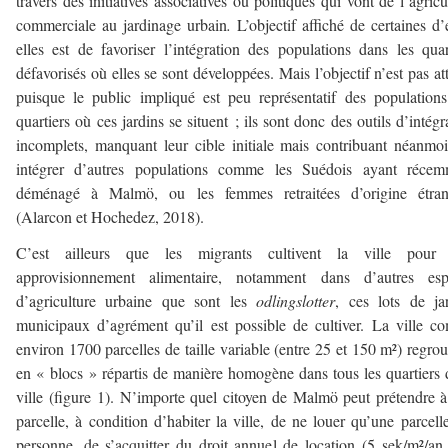
travers des initiatives associatives ou politiques qui vont de l’agricu
commerciale au jardinage urbain
.
L’objectif affiché de certaines d’
elles est de favoriser l’intégration des populations dans les quar
défavorisés où elles se sont développées. Mais l’objectif n’est pas att
puisque le public impliqué est peu représentatif des population
quartiers où ces jardins se situent ; ils sont donc des outils d’intégr
incomplets, manquant leur cible initiale mais contribuant néanmo
intégrer d’autres populations comme les Suédois ayant récem
déménagé à Malmö, ou les femmes retraitées d’origine étran
(Alarcon et Hochedez, 2018).
C’est ailleurs que les migrants cultivent la ville pour 
approvisionnement alimentaire, notamment dans d’autres esp
d’agriculture urbaine que sont les
odlingslotter
, ces lots de ja
municipaux d’agrément qu’il est possible de cultiver. La ville c
environ 1700 parcelles de taille variable (entre 25 et 150 m²) regro
en « blocs » répartis de manière homogène dans tous les quartiers 
ville (figure 1). N’importe quel citoyen de Malmö peut prétendre 
parcelle, à condition d’habiter la ville, de ne louer qu’une parcell
personne, de s’acquitter du droit annuel de location (5 sek/m²/an,