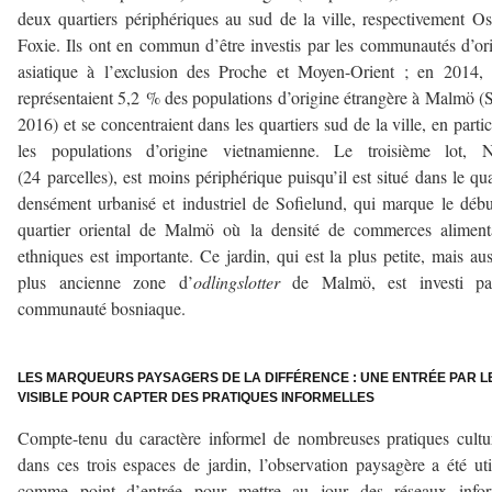
deux quartiers périphériques au sud de la ville, respectivement Os
Foxie. Ils ont en commun d’être investis par les communautés d’or
asiatique à l’exclusion des Proche et Moyen-Orient ; en 2014, 
représentaient 5,2 % des populations d’origine étrangère à Malmö 
2016) et se concentraient dans les quartiers sud de la ville, en partic
les populations d’origine vietnamienne. Le troisième lot, N
(24 parcelles), est moins périphérique puisqu’il est situé dans le qua
densément urbanisé et industriel de Sofielund, qui marque le déb
quartier oriental de Malmö où la densité de commerces aliment
ethniques est importante. Ce jardin, qui est la plus petite, mais aus
plus ancienne zone d’
odlingslotter
de Malmö, est investi pa
communauté bosniaque.
LES MARQUEURS PAYSAGERS DE LA DIFFÉRENCE : UNE ENTRÉE PAR L
VISIBLE POUR CAPTER DES PRATIQUES INFORMELLES
Compte-tenu du caractère informel de nombreuses pratiques cultu
dans ces trois espaces de jardin, l’observation paysagère a été uti
comme point d’entrée pour mettre au jour des réseaux infor