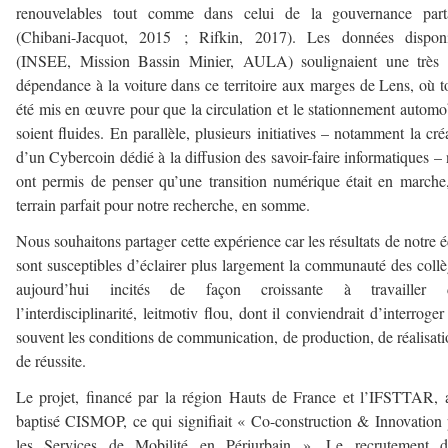
renouvelables tout comme dans celui de la gouvernance part
(Chibani-Jacquot, 2015 ; Rifkin, 2017). Les données disponi
(INSEE, Mission Bassin Minier, AULA) soulignaient une très f
dépendance à la voiture dans ce territoire aux marges de Lens, où t
été mis en œuvre pour que la circulation et le stationnement automo
soient fluides. En parallèle, plusieurs initiatives – notamment la cré
d’un Cybercoin dédié à la diffusion des savoir-faire informatiques –
ont permis de penser qu’une transition numérique était en march
terrain parfait pour notre recherche, en somme.
Nous souhaitons partager cette expérience car les résultats de notre 
sont susceptibles d’éclairer plus largement la communauté des coll
aujourd’hui incités de façon croissante à travailler 
l’interdisciplinarité, leitmotiv flou, dont il conviendrait d’interroger
souvent les conditions de communication, de production, de réalisati
de réussite.
Le projet, financé par la région Hauts de France et l’IFSTTAR, 
baptisé CISMOP, ce qui signifiait « Co-construction & Innovation
les Services de Mobilité en Périurbain ». Le recrutement d