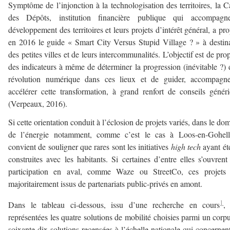
Symptôme de l’injonction à la technologisation des territoires, la C
des Dépôts, institution financière publique qui accompagn
développement des territoires et leurs projets d’intérêt général, a pr
en 2016 le guide « Smart City Versus Stupid Village ? » à destin
des petites villes et de leurs intercommunalités. L’objectif est de pro
des indicateurs à même de déterminer la progression (inévitable ?) 
révolution numérique dans ces lieux et de guider, accompagne
accélérer cette transformation, à grand renfort de conseils génér
(Verpeaux, 2016).
Si cette orientation conduit à l’éclosion de projets variés, dans le do
de l’énergie notamment, comme c’est le cas à Loos-en-Gohelle
convient de souligner que rares sont les initiatives
high tech
ayant ét
construites avec les habitants. Si certaines d’entre elles s’ouvrent
participation en aval, comme Waze ou StreetCo, ces projets 
majoritairement issus de partenariats public-privés en amont.
1
Dans le tableau ci-dessous, issu d’une recherche en cours
,
représentées les quatre solutions de mobilité choisies parmi un corp
soixante-dix solutions recensées à l’échelle nationale qui concernen