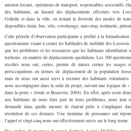
mission locaux, opérateurs de transport, responsables associatifs, élu
des habitants, au hasard des déplacements effectués vers Loos
Gohelle et dans la ville, en testant la diversité des modes de tran
disponibles (train, bus, vélo, covoiturage, auto-stop, trottinette, piéton
Cette période d’observation participante a profité à la formalisation
questionnaire visant à cerner les habitudes de mobilité des Loossois 
que les problèmes et les ressources que les habitants identifiaient s
territoire, en matière de déplacements quotidiens. Les 300 questionn
récoltés nous ont, certes, permis de mieux cerner les usages e
préoccupations en termes de déplacement de la population looss
mais ils nous ont aussi servi à recruter des habitants volontaires
nous accompagner dans la suite du projet, suivant une logique de «
dans la porte » (Joule et Beauvois, 2004). En effet, après avoir de
aux habitants de nous faire part de leurs problèmes, nous leur 
demandé dans quelle mesure ils étaient prêts à s’impliquer da
résolution de ces derniers. Une trentaine de personnes ont répo
l’appel et vingt-cinq nous ont effectivement suivis sur le long terme.
Des ateliers de montage de projet, baptisés Apéros-Mobilités ont pu