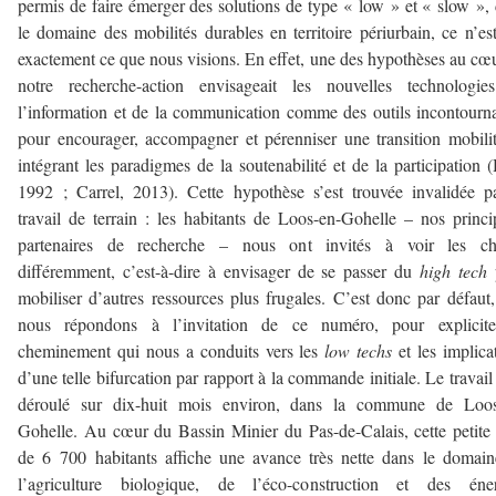
permis de faire émerger des solutions de type « low » et « slow »,
le domaine des mobilités durables en territoire périurbain, ce n’es
exactement ce que nous visions. En effet, une des hypothèses au cœ
notre recherche-action envisageait les nouvelles technologie
l’information et de la communication comme des outils incontourn
pour encourager, accompagner et pérenniser une transition mobilit
intégrant les paradigmes de la soutenabilité et de la participation (
1992 ; Carrel, 2013). Cette hypothèse s’est trouvée invalidée p
travail de terrain : les habitants de Loos-en-Gohelle – nos princ
partenaires de recherche – nous ont invités à voir les ch
différemment, c’est-à-dire à envisager de se passer du
high tech
mobiliser d’autres ressources plus frugales. C’est donc par défaut
nous répondons à l’invitation de ce numéro, pour explicite
cheminement qui nous a conduits vers les
low techs
et les implica
d’une telle bifurcation par rapport à la commande initiale. Le travail 
déroulé sur dix-huit mois environ, dans la commune de Loos
Gohelle. Au cœur du Bassin Minier du Pas-de-Calais, cette petite 
de 6 700 habitants affiche une avance très nette dans le domai
l’agriculture biologique, de l’éco-construction et des éner