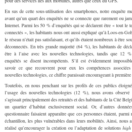
pour des services liés aux mobilités, autres que ceux du GPS.
En sus de cette sous-utilisation des smartphones, notre enquête m
avant qu’un quart des enquêtés ne se connecte que rarement ou jam
Internet. Parmi les 50 % d’enquêtés qui se déclarent être « tout le 
connectés », les habitants nous ont aussi expliqué qu’à Loos-en-Goh
le réseau n’était pas satisfaisant, et qu’ils étaient nombreux à être so
déconnectés. En très grande majorité (64 %), les habitants de décl
être à l’aise avec les nouvelles technologies, tandis que 12 
enquêtés se disent incompétents. S’il est évidemment impossib
savoir ce que recouvrent pour eux les compétences associées
nouvelles technologies, ce chiffre paraissait encourageant à première
Toutefois, en nous penchant sur les profils de ces publics éloign
l’usage des nouvelles technologies (12 %), nous avons observé 
s’agissait principalement des retraités et des habitants de la Cité Belg
un quartier d’habitat exclusivement social. Or, d’autres donné
questionnaire faisaient apparaître que ces personnes étaient, parmi 
échantillon, les plus vulnérables dans leurs mobilités. Ainsi, nous 
réalisé qu’encourager la création ou l’adaptation de solutions
high