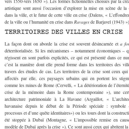
vers 1550-vers 1650 »). Les formes fictionnelles choisies par la cré
artistique sont aussi l’occasion d’explorer la mise en scène de la 
dans la ville, et le futur de cette ville en crise (Dalens, « L’effondr
de la ville ou l’humanité en crise dans
Ravages
de Barjavel (1943) »)
TERRITOIRES DES VILLES EN CRISE
La façon dont on aborde la crise est souvent désincarnée et
a for
déterritorialisée. Si les mécanismes – notamment économiques – q
régissent en sont parfois explicités, ce qui est présenté dans ce n
c’est la manière dont elle prend forme dans les territoires des vill
travers des études de cas. Les territoires de la crise sont ceux qui
affectés par elle, ces paysages urbains qui en portent les stigm
comme les ruines de Rome (Cervelli, « La détérioration de l’éternit
crise de la mémoire dans la Rome contemporaine »), une cert
architecture patrimoniale à La Havane (Argaillot, « L’archite
havanaise depuis le début de la Période spéciale : symbole 
processus et d’une quête identitaires») ou les tours dont la construct
été stoppée à Dubaï (Montagne, « L’impossible remise en caus
modèle de Dubaï après la crise »). Ce sont aussi ceux qui abritent la 