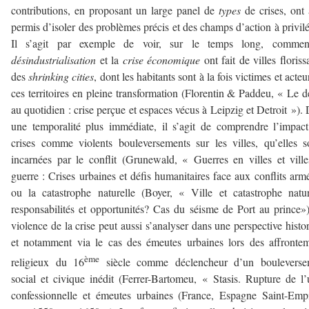
contributions, en proposant un large panel de
types
de crises, ont 
permis d’isoler des problèmes précis et des champs d’action à privilé
Il s’agit par exemple de voir, sur le temps long, commen
désindustrialisation
et la
crise économique
ont fait de villes floriss
des
shrinking cities
, dont les habitants sont à la fois victimes et acteu
ces territoires en pleine transformation (Florentin & Paddeu, « Le d
au quotidien : crise perçue et espaces vécus à Leipzig et Detroit »).
une temporalité plus immédiate, il s’agit de comprendre l’impac
crises comme violents bouleversements sur les villes, qu’elles s
incarnées par le conflit (Grunewald, « Guerres en villes et vill
guerre : Crises urbaines et défis humanitaires face aux conflits arm
ou la catastrophe naturelle (Boyer, « Ville et catastrophe natur
responsabilités et opportunités? Cas du séisme de Port au prince»
violence de la crise peut aussi s’analyser dans une perspective histo
et notamment via le cas des émeutes urbaines lors des affronte
ème
religieux du 16
siècle comme déclencheur d’un bouleverse
social et civique inédit (Ferrer-Bartomeu, « Stasis. Rupture de l’
confessionnelle et émeutes urbaines (France, Espagne Saint-Emp