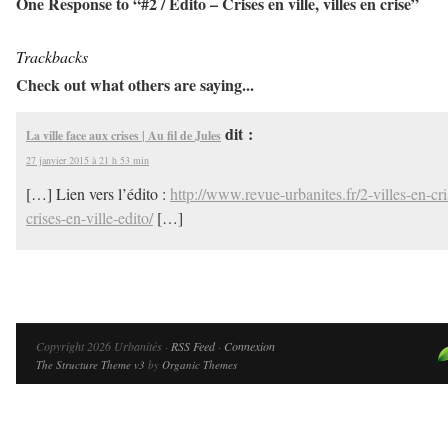
One Response to “#2 / Edito – Crises en ville, villes en crise”
Trackbacks
Check out what others are saying...
dit :
La ville face aux crises | Au fil de Jules
27 janvier 2015 à 21 h 53 min
[…] Lien vers l’édito :
http://www.revue-urbanites.fr/2-villes-en-cri
crises-en-ville-edito/
[…]
Copyright 2026 Urbanités ·
RSS Feed
·
Connexion
The Structure Theme v3
by
Organic Themes