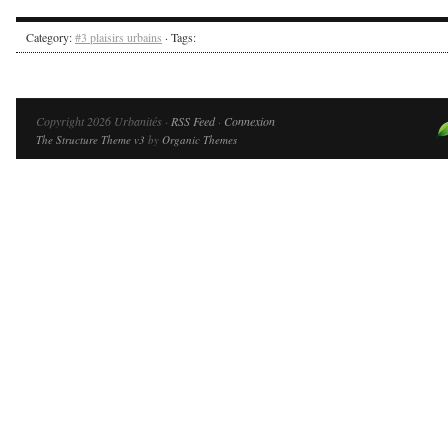
Category:
#3 plaisirs urbains
· Tags:
Copyright 2026 Urbanités ·
RSS Feed
·
Connexion
The Structure Theme v3
by
Organic Themes