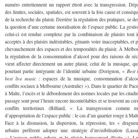
numéro entretiennent un rapport étroit avec la transgression. Dép
des limites, sociales, spatiales, est souvent à la fois cause et conséq
de la recherche du plaisir. Derrière la régulation des pratiques, se de
la question d’une certaine moralisation de l’espace public. La gesti
celui-ci est rendue complexe par la combinaison de plaisirs tout à
acceptés à des plaisirs indésirables, gênants voire inacceptables, et p
chevauchement des espaces et des temporalités du plaisir. À Melbo
la régulation de la consommation d’alcool pour des raisons de séc
vient affecter directement un autre plaisir, celui de la musique, qui
pourtant partie intégrante de l’identité urbaine (Dorignon, «
Best 
best live music
: espaces de la musique, consommation d’alcoo
conflits sociaux à Melbourne (Australie) »). Dans le quartier de Pace
à Malte, l’excès et le débordement des normes locales par les citadi
passage sont pour l’heure encore incontrôlables et se trouvent au cœ
conflits territoriaux (Billiard, « La transgression comme m
d’appropriation de l’espace public : le cas d’un quartier rouge à Malt
Face à la dissuasion, la dispersion, la répression, les « drague
urbains préfèrent adopter une stratégie d’invisibilisation (Lass
« L’espace public urbain et le plaisir homosexuel illicite »). L