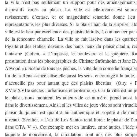
la ville n’est pas seulement un support pour des aménagements
dispositifs voués au plaisir. La ville est elle-même est sour
ravissement, d’extase, et ce magnétisme sensoriel donne lieu
représentations les plus diverses. Si le plaisir naît de la surprise, alo
ville est le lieu par excellence des plaisirs fortuits, à commencer par 
de la rencontre charnelle. La ville se fait lascive dans les quartie
Pigalle et des Halles, devenus des hauts lieux du plaisir citadin, ré
fantasmé (Cohen, « L’impasse, le boulevard et la guêpière. Ru
prostitution dans les photographies de Christer Strömholm et Jane E
Atwood »). Scène de tous les péchés, la ville de la comédie française
fin de la Renaissance attise elle aussi les sens, encourage à la faute,
n’accueille pas pour autant que des plaisirs libertins (Oiry, « P
XVIe-XVIIe siècles : urbanisme et érotisme »). Car la ville est un je
le plaisir, nous montrent les auteurs de ce numéro, prend aussi 
dans le divertissement. Ainsi, si les villes de jeux vidéos sont virtuelle
plaisir du joueur est quant à lui authentique et s’opère à de mult
niveaux (Scoffier, « L’air de Los Santos rend libre : le plaisir de l’u
dans GTA V »). Cet exemple met en lumière, entre autres, l’idée 
laquelle le mouvement, la circulation, sont uns des plus simpl