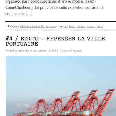
organisée par l’école supérieure d’arts & médias (ésam)
Caen/Cherbourg. Le principe de cette exposition consistait à
commander […]
Category
#4 Repenser la ville portuaire
· Tags
art
,
Caen
,
culture
,
France
,
ports
#4 / EDITO – REPENSER LA VILLE
PORTUAIRE
Posted by
urbanites
on novembre 13, 2014 ·
Leave a Comment