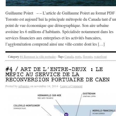
Guillaume Poiret – – L’article de Guillaume Poiret au format PDF
Toronto est aujourd’hui la principale métropole du Canada tant d’u
point de vue économique que démographique. Son aire urbaine
avoisine les 6 millions d’habitants. Spécialisée notamment dans les
services financiers aux entreprises et les activités bancaires,
l’agglomération comprend ainsi une ville-centre dont les […]
Category
#4 Repenser la ville portuaire
· Tags
Canada
,
ports
,
Toronto
,
waterfront
#4 / ART DE L’ENTRE-DEUX : LE
MÉPIC AU SERVICE DE LA
RECONVERSION PORTUAIRE DE CAEN
Posted by
urbanites
on novembre 14, 2014 ·
Leave a Comment