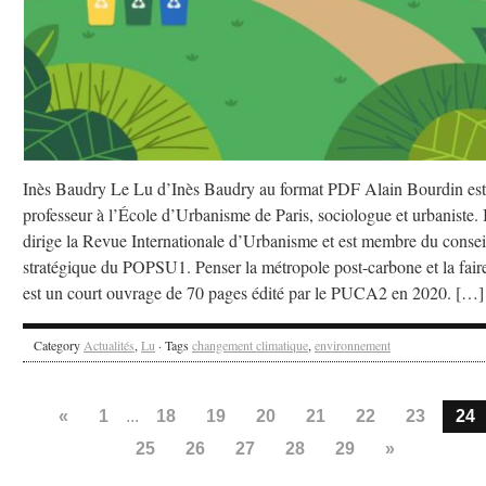
Inès Baudry Le Lu d’Inès Baudry au format PDF Alain Bourdin est
professeur à l’École d’Urbanisme de Paris, sociologue et urbaniste. I
dirige la Revue Internationale d’Urbanisme et est membre du consei
stratégique du POPSU1. Penser la métropole post-carbone et la fair
est un court ouvrage de 70 pages édité par le PUCA2 en 2020. […]
Category
Actualités
,
Lu
· Tags
changement climatique
,
environnement
«
1
...
18
19
20
21
22
23
24
25
26
27
28
29
»