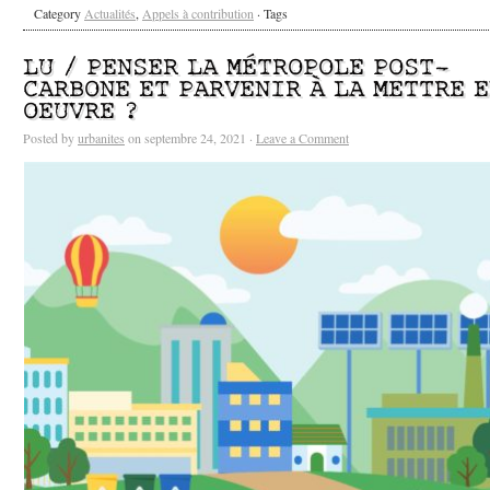
Category
Actualités
,
Appels à contribution
· Tags
LU / PENSER LA MÉTROPOLE POST-
CARBONE ET PARVENIR À LA METTRE 
OEUVRE ?
Posted by
urbanites
on septembre 24, 2021 ·
Leave a Comment