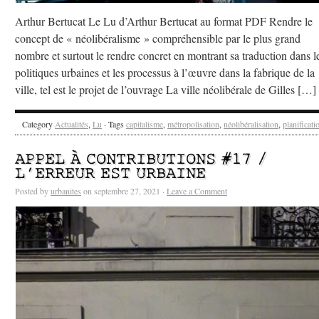
Arthur Bertucat Le Lu d’Arthur Bertucat au format PDF Rendre le
concept de « néolibéralisme » compréhensible par le plus grand
nombre et surtout le rendre concret en montrant sa traduction dans l
politiques urbaines et les processus à l’œuvre dans la fabrique de la
ville, tel est le projet de l’ouvrage La ville néolibérale de Gilles […]
Category
Actualités
,
Lu
· Tags
capitalisme
,
métropolisation
,
néolibéralisation
,
planificati
APPEL À CONTRIBUTIONS #17 /
L’ERREUR EST URBAINE
Posted by
urbanites
on septembre 27, 2021 ·
Leave a Comment