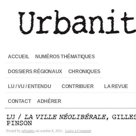
ACCUEIL
NUMÉROS THÉMATIQUES
DOSSIERS RÉGIONAUX
CHRONIQUES
LU / VU / ENTENDU
CONTRIBUER
LA REVUE
CONTACT
ADHÉRER
LU /
LA VILLE NÉOLIBÉRALE
, GILLE
PINSON
Posted by
urbanites
on octobre 8, 2021 ·
Leave a Comment