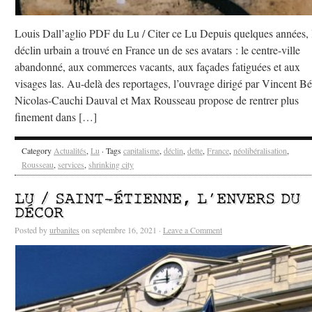
Louis Dall’aglio PDF du Lu / Citer ce Lu Depuis quelques années, 
déclin urbain a trouvé en France un de ses avatars : le centre-ville
abandonné, aux commerces vacants, aux façades fatiguées et aux
visages las. Au-delà des reportages, l’ouvrage dirigé par Vincent Bé
Nicolas-Cauchi Dauval et Max Rousseau propose de rentrer plus
finement dans […]
Category
Actualités
,
Lu
· Tags
capitalisme
,
déclin
,
dette
,
France
,
néolibéralisation
,
Rousseau
,
services
,
shrinking city
LU / SAINT-ÉTIENNE, L’ENVERS DU
DÉCOR
Posted by
urbanites
on septembre 16, 2021 ·
Leave a Comment