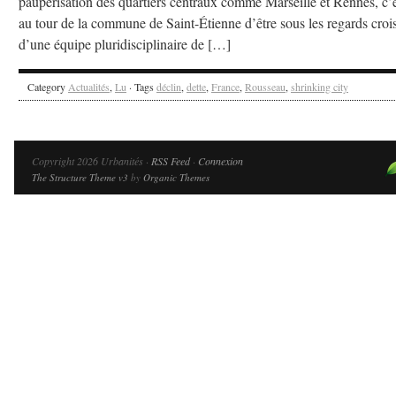
paupérisation des quartiers centraux comme Marseille et Rennes, c’
au tour de la commune de Saint-Étienne d’être sous les regards croi
d’une équipe pluridisciplinaire de […]
Category
Actualités
,
Lu
· Tags
déclin
,
dette
,
France
,
Rousseau
,
shrinking city
Copyright 2026 Urbanités ·
RSS Feed
·
Connexion
The Structure Theme v3
by
Organic Themes