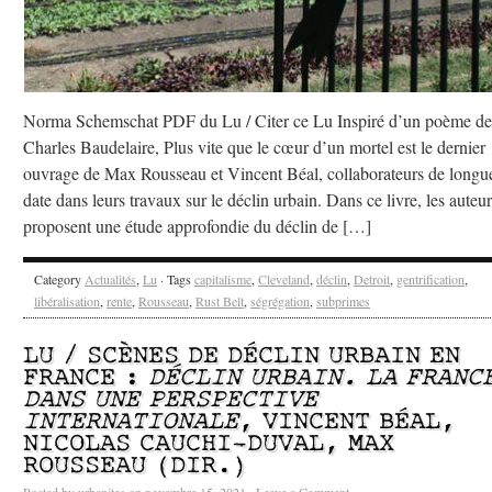
Norma Schemschat PDF du Lu / Citer ce Lu Inspiré d’un poème de
Charles Baudelaire, Plus vite que le cœur d’un mortel est le dernier
ouvrage de Max Rousseau et Vincent Béal, collaborateurs de longu
date dans leurs travaux sur le déclin urbain. Dans ce livre, les auteur
proposent une étude approfondie du déclin de […]
Category
Actualités
,
Lu
· Tags
capitalisme
,
Cleveland
,
déclin
,
Detroit
,
gentrification
,
libéralisation
,
rente
,
Rousseau
,
Rust Belt
,
ségrégation
,
subprimes
LU / SCÈNES DE DÉCLIN URBAIN EN
FRANCE :
DÉCLIN URBAIN. LA FRANC
DANS UNE PERSPECTIVE
INTERNATIONALE
, VINCENT BÉAL,
NICOLAS CAUCHI-DUVAL, MAX
ROUSSEAU (DIR.)