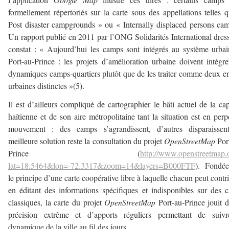
formellement répertoriés sur la carte sous des appellations telles 
Post disaster campgrounds » ou « Internally displaced persons ca
Un rapport publié en 2011 par l’ONG Solidarités International dres
constat : « Aujourd’hui les camps sont intégrés au système urba
Port-au-Prince : les projets d’amélioration urbaine doivent intégre
dynamiques camps-quartiers plutôt que de les traiter comme deux en
urbaines distinctes »(5).
Il est d’ailleurs compliqué de cartographier le bâti actuel de la cap
haïtienne et de son aire métropolitaine tant la situation est en perp
mouvement : des camps s’agrandissent, d’autres disparaissent
meilleure solution reste la consultation du projet
OpenStreetMap
Por
Prince (
http://www.openstreetmap.
lat=18.5464&lon=-72.3317&zoom=14&layers=B000FTF
). Fondée
le principe d’une carte coopérative libre à laquelle chacun peut contr
en éditant des informations spécifiques et indisponibles sur des c
classiques, la carte du projet
OpenStreetMap
Port-au-Prince jouit 
précision extrême et d’apports réguliers permettant de suivr
dynamique de la ville au fil des jours.