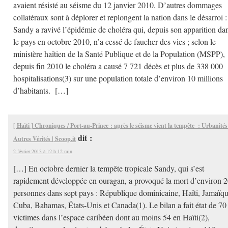
avaient résisté au séisme du 12 janvier 2010. D’autres dommages
collatéraux sont à déplorer et replongent la nation dans le désarroi :
Sandy a ravivé l’épidémie de choléra qui, depuis son apparition da
le pays en octobre 2010, n’a cessé de faucher des vies ; selon le
ministère haïtien de la Santé Publique et de la Population (MSPP),
depuis fin 2010 le choléra a causé 7 721 décès et plus de 338 000
hospitalisations(3) sur une population totale d’environ 10 millions
d’habitants. […]
[ Haïti ] Chroniques / Port-au-Prince : après le séisme vient la tempête : Urbanités
dit :
Autres Vérités | Scoop.it
2 février 2013 à 12 h 12 min
[…] En octobre dernier la tempête tropicale Sandy, qui s’est
rapidement développée en ouragan, a provoqué la mort d’environ 
personnes dans sept pays : République dominicaine, Haïti, Jamaïqu
Cuba, Bahamas, États-Unis et Canada(1). Le bilan a fait état de 70
victimes dans l’espace caribéen dont au moins 54 en Haïti(2),