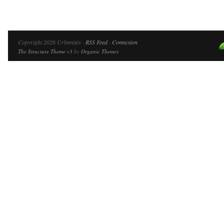
Copyright 2026 Urbanités ·
RSS Feed
·
Connexion
The Structure Theme v3
by
Organic Themes