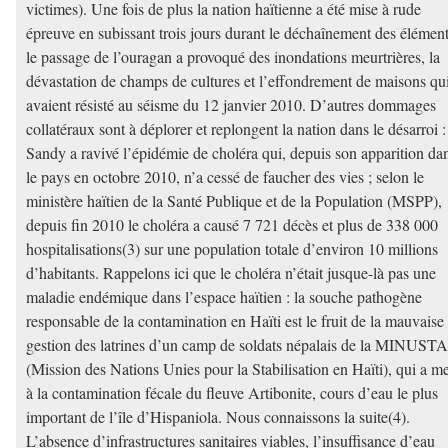
victimes). Une fois de plus la nation haïtienne a été mise à rude
épreuve en subissant trois jours durant le déchaînement des élément
le passage de l’ouragan a provoqué des inondations meurtrières, la
dévastation de champs de cultures et l’effondrement de maisons qu
avaient résisté au séisme du 12 janvier 2010. D’autres dommages
collatéraux sont à déplorer et replongent la nation dans le désarroi :
Sandy a ravivé l’épidémie de choléra qui, depuis son apparition da
le pays en octobre 2010, n’a cessé de faucher des vies ; selon le
ministère haïtien de la Santé Publique et de la Population (MSPP),
depuis fin 2010 le choléra a causé 7 721 décès et plus de 338 000
hospitalisations(3) sur une population totale d’environ 10 millions
d’habitants. Rappelons ici que le choléra n’était jusque-là pas une
maladie endémique dans l’espace haïtien : la souche pathogène
responsable de la contamination en Haïti est le fruit de la mauvaise
gestion des latrines d’un camp de soldats népalais de la MINUST
(Mission des Nations Unies pour la Stabilisation en Haïti), qui a m
à la contamination fécale du fleuve Artibonite, cours d’eau le plus
important de l’île d’Hispaniola. Nous connaissons la suite(4).
L’absence d’infrastructures sanitaires viables, l’insuffisance d’eau