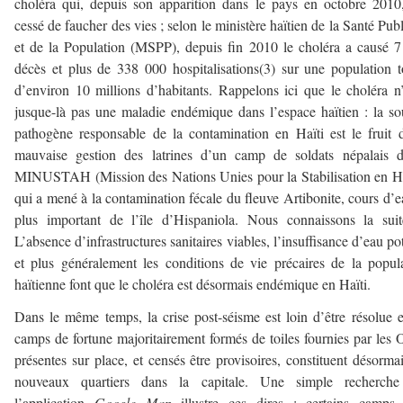
choléra qui, depuis son apparition dans le pays en octobre 2010
cessé de faucher des vies ; selon le ministère haïtien de la Santé Pub
et de la Population (MSPP), depuis fin 2010 le choléra a causé 
décès et plus de 338 000 hospitalisations(3) sur une population t
d’environ 10 millions d’habitants. Rappelons ici que le choléra n’
jusque-là pas une maladie endémique dans l’espace haïtien : la s
pathogène responsable de la contamination en Haïti est le fruit 
mauvaise gestion des latrines d’un camp de soldats népalais d
MINUSTAH (Mission des Nations Unies pour la Stabilisation en Ha
qui a mené à la contamination fécale du fleuve Artibonite, cours d’e
plus important de l’île d’Hispaniola. Nous connaissons la suit
L’absence d’infrastructures sanitaires viables, l’insuffisance d’eau po
et plus généralement les conditions de vie précaires de la popul
haïtienne font que le choléra est désormais endémique en Haïti.
Dans le même temps, la crise post-séisme est loin d’être résolue e
camps de fortune majoritairement formés de toiles fournies par le
présentes sur place, et censés être provisoires, constituent désorma
nouveaux quartiers dans la capitale. Une simple recherche
l’application
Google Map
illustre ces dires : certains camps 