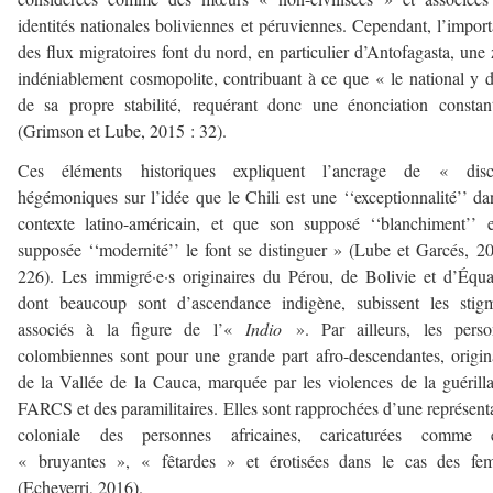
identités nationales boliviennes et péruviennes. Cependant, l’impor
des flux migratoires font du nord, en particulier d’Antofagasta, une
indéniablement cosmopolite, contribuant à ce que « le national y 
de sa propre stabilité, requérant donc une énonciation consta
(Grimson et Lube, 2015 : 32).
Ces éléments historiques expliquent l’ancrage de « disc
hégémoniques sur l’idée que le Chili est une ‘‘exceptionnalité’’ da
contexte latino-américain, et que son supposé ‘‘blanchiment’’ 
supposée ‘‘modernité’’ le font se distinguer » (Lube et Garcés, 2
226). Les immigré·e·s originaires du Pérou, de Bolivie et d’Équa
dont beaucoup sont d’ascendance indigène, subissent les stigm
associés à la figure de l’«
Indio
». Par ailleurs, les perso
colombiennes sont pour une grande part afro-descendantes, origin
de la Vallée de la Cauca, marquée par les violences de la guérill
FARCS et des paramilitaires. Elles sont rapprochées d’une représent
coloniale des personnes africaines, caricaturées comme é
« bruyantes », « fêtardes » et érotisées dans le cas des fe
(Echeverri, 2016).