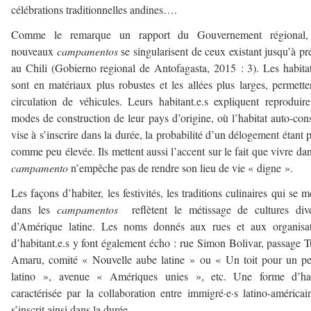
célébrations traditionnelles andines….
Comme le remarque un rapport du Gouvernement régional,
nouveaux
campamentos
se singularisent de ceux existant jusqu’à pr
au Chili (Gobierno regional de Antofagasta, 2015 : 3). Les habita
sont en matériaux plus robustes et les allées plus larges, permette
circulation de véhicules. Leurs habitant.e.s expliquent reproduir
modes de construction de leur pays d’origine, où l’habitat auto-cons
vise à s’inscrire dans la durée, la probabilité d’un délogement étant 
comme peu élevée. Ils mettent aussi l’accent sur le fait que vivre da
campamento
n’empêche pas de rendre son lieu de vie « digne ».
Les façons d’habiter, les festivités, les traditions culinaires qui se m
dans les
campamentos
reflètent le métissage de cultures dive
d’Amérique latine. Les noms donnés aux rues et aux organisat
d’habitant.e.s y font également écho : rue Simon Bolivar, passage 
Amaru, comité « Nouvelle aube latine » ou « Un toit pour un p
latino », avenue « Amériques unies », etc. Une forme d’hab
caractérisée par la collaboration entre immigré·e·s latino-américain
s’inscrit ainsi dans la durée.