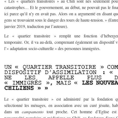
« Les « quartiers transitoires » au Chili sont nés seulement pou
catastrophes… Et le gouvernement, au début, ne pouvait pas le fin
ici parce qu’il n’y en avait pas. Alors on a argumenté en disant qu
gens se trouvaient sous le danger des tours de haute-tension. » (Entre
janvier 2019, traduction par l’auteure).
Le « quartier transitoire » remplit une fonction d’héberge
temporaire. Or, il va au-delà, comprenant également un dispositif v
l’« adaptation socio-culturelle » des personnes immigrées.
–
UN « QUARTIER TRANSITOIRE » CO
DISPOSITIF D’ASSIMILATION : « 
NE LES APPELLE PLUS D
« IMMIGRÉS », MAIS «
LES NOUVE
CHILIENS
»
»
Le « quartier transitoire » est administré par la fondation q
sélectionné les ménages, en association avec un curé jésuite, hab
dans un
campamento
tout proche. Cet homme d’Eglise est
personnalité populaire et médiatique au Chili, co-fondateur d’un