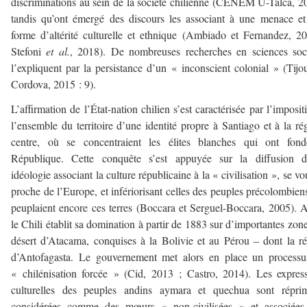
discriminations au sein de la société chilienne (CENEM U-Talca, 2
tandis qu’ont émergé des discours les associant à une menace e
forme d’altérité culturelle et ethnique (Ambiado et Fernandez, 2
Stefoni
et al.
, 2018). De nombreuses recherches en sciences soc
l’expliquent par la persistance d’un « inconscient colonial » (Tijo
Cordova, 2015 : 9).
L’affirmation de l’État-nation chilien s’est caractérisée par l’imposit
l’ensemble du territoire d’une identité propre à Santiago et à la ré
centre, où se concentraient les élites blanches qui ont fond
République. Cette conquête s’est appuyée sur la diffusion d
idéologie associant la culture républicaine à la « civilisation », se vo
proche de l’Europe, et infériorisant celles des peuples précolombien
peuplaient encore ces terres (Boccara et Serguel-Boccara, 2005). A
le Chili établit sa domination à partir de 1883 sur d’importantes zon
désert d’Atacama, conquises à la Bolivie et au Pérou – dont la r
d’Antofagasta. Le gouvernement met alors en place un processu
« chilénisation forcée » (Cid, 2013 ; Castro, 2014). Les expres
culturelles des peuples andins aymara et quechua sont réprim
considérées comme des mœurs « non-civilisées » et associées