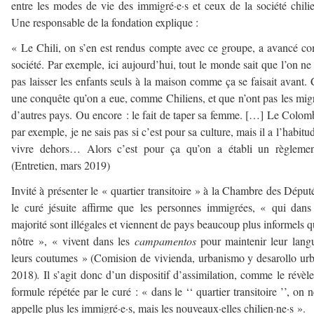
entre les modes de vie des immigré·e·s et ceux de la société chili
Une responsable de la fondation explique :
« Le Chili, on s’en est rendus compte avec ce groupe, a avancé 
société. Par exemple, ici aujourd’hui, tout le monde sait que l’on ne
pas laisser les enfants seuls à la maison comme ça se faisait avant. 
une conquête qu’on a eue, comme Chiliens, et que n’ont pas les mig
d’autres pays. Ou encore : le fait de taper sa femme. […] Le Colom
par exemple, je ne sais pas si c’est pour sa culture, mais il a l’habitu
vivre dehors… Alors c’est pour ça qu’on a établi un règlemen
(Entretien, mars 2019)
Invité à présenter le « quartier transitoire » à la Chambre des Député
le curé jésuite affirme que les personnes immigrées, « qui dans
majorité sont illégales et viennent de pays beaucoup plus informels q
nôtre », « vivent dans les
campamentos
pour maintenir leur lang
leurs coutumes » (Comision de vivienda, urbanismo y desarollo ur
2018)
.
Il s’agit donc d’un dispositif d’assimilation, comme le révèl
formule répétée par le curé : « dans le ‘‘ quartier transitoire ’’, on n
appelle plus les immigré·e·s, mais les nouveaux·elles chilien·ne·s ».