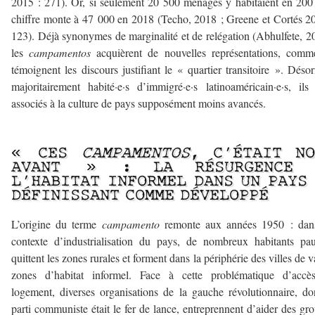
2015 : 271). Or, si seulement 20 500 ménages y habitaient en 200
chiffre monte à 47 000 en 2018 (Techo, 2018 ; Greene et Cortés 2
123). Déjà synonymes de marginalité et de relégation (Abhulfete, 2
les
campamentos
acquièrent de nouvelles représentations, comm
témoignent les discours justifiant le « quartier transitoire ». Déso
majoritairement habité·e·s d’immigré·e·s latinoaméricain·e·s, ils
associés à la culture de pays supposément moins avancés.
–
« CES
CAMPAMENTOS
, C’ÉTAIT NO
AVANT » : LA RÉSURGENCE 
L’HABITAT INFORMEL DANS UN PAYS
DÉFINISSANT COMME DÉVELOPPÉ
L’origine du terme
campamento
remonte aux années 1950 : dan
contexte d’industrialisation du pays, de nombreux habitants pa
quittent les zones rurales et forment dans la périphérie des villes de v
zones d’habitat informel. Face à cette problématique d’accè
logement, diverses organisations de la gauche révolutionnaire, do
parti communiste était le fer de lance, entreprennent d’aider des gr