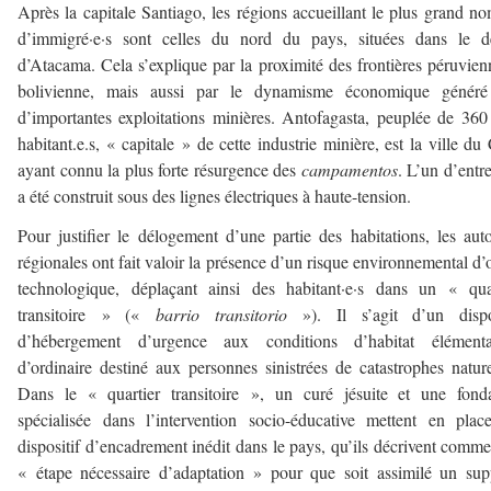
Après la capitale Santiago, les régions accueillant le plus grand n
d’immigré·e·s sont celles du nord du pays, situées dans le dé
d’Atacama. Cela s’explique par la proximité des frontières péruvien
bolivienne, mais aussi par le dynamisme économique généré
d’importantes exploitations minières. Antofagasta, peuplée de 36
habitant.e.s, « capitale » de cette industrie minière, est la ville du 
ayant connu la plus forte résurgence des
campamentos
. L’un d’entr
a été construit sous des lignes électriques à haute-tension.
Pour justifier le délogement d’une partie des habitations, les auto
régionales ont fait valoir la présence d’un risque environnemental d’
technologique, déplaçant ainsi des habitant·e·s dans un « qua
transitoire » («
barrio transitorio
»). Il s’agit d’un dispo
d’hébergement d’urgence aux conditions d’habitat élémentai
d’ordinaire destiné aux personnes sinistrées de catastrophes nature
Dans le « quartier transitoire », un curé jésuite et une fond
spécialisée dans l’intervention socio-éducative mettent en pla
dispositif d’encadrement inédit dans le pays, qu’ils décrivent comm
« étape nécessaire d’adaptation » pour que soit assimilé un su