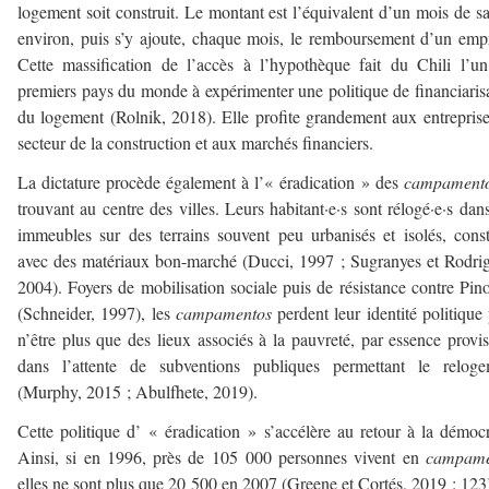
logement soit construit. Le montant est l’équivalent d’un mois de sa
environ, puis s’y ajoute, chaque mois, le remboursement d’un emp
Cette massification de l’accès à l’hypothèque fait du Chili l’u
premiers pays du monde à expérimenter une politique de financiaris
du logement (Rolnik, 2018). Elle profite grandement aux entrepris
secteur de la construction et aux marchés financiers.
La dictature procède également à l’« éradication » des
campament
trouvant au centre des villes. Leurs habitant·e·s sont rélogé·e·s dan
immeubles sur des terrains souvent peu urbanisés et isolés, const
avec des matériaux bon-marché (Ducci, 1997 ; Sugranyes et Rodri
2004). Foyers de mobilisation sociale puis de résistance contre Pin
(Schneider, 1997), les
campamentos
perdent leur identité politique
n’être plus que des lieux associés à la pauvreté, par essence provis
dans l’attente de subventions publiques permettant le reloge
(Murphy, 2015 ; Abulfhete, 2019).
Cette politique d’ « éradication » s’accélère au retour à la démocr
Ainsi, si en 1996, près de 105 000 personnes vivent en
campame
elles ne sont plus que 20 500 en 2007 (Greene et Cortés, 2019 : 123