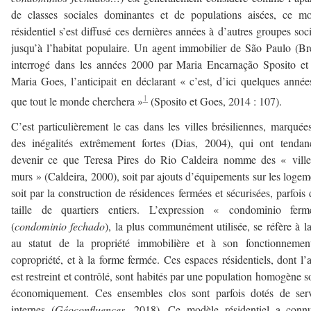
de classes sociales dominantes et de populations aisées, ce m
résidentiel s’est diffusé ces dernières années à d’autres groupes soc
jusqu’à l’habitat populaire. Un agent immobilier de São Paulo (Bré
interrogé dans les années 2000 par Maria Encarnação Sposito e
Maria Goes, l’anticipait en déclarant « c’est, d’ici quelques année
1
que tout le monde cherchera »
(Sposito et Goes, 2014 : 107).
C’est particulièrement le cas dans les villes brésiliennes, marquée
des inégalités extrêmement fortes (Dias, 2004), qui ont tenda
devenir ce que Teresa Pires do Rio Caldeira nomme des « ville
murs » (Caldeira, 2000), soit par ajouts d’équipements sur les logem
soit par la construction de résidences fermées et sécurisées, parfois 
taille de quartiers entiers. L’expression « condominio fer
(
condominio fechado
), la plus communément utilisée, se réfère à la
au statut de la propriété immobilière et à son fonctionnemen
copropriété, et à la forme fermée. Ces espaces résidentiels, dont l’
est restreint et contrôlé, sont habités par une population homogène s
économiquement. Ces ensembles clos sont parfois dotés de serv
internes (
Géoconfluences
, 2018). Ce modèle résidentiel a conn