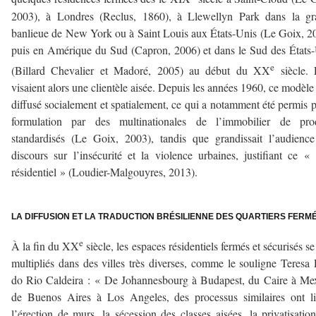
2003), à Londres (Reclus, 1860), à Llewellyn Park dans la gr
banlieue de New York ou à Saint Louis aux États-Unis (Le Goix, 2
puis en Amérique du Sud (Capron, 2006) et dans le Sud des États
e
(Billard Chevalier et Madoré, 2005) au début du XX
siècle. 
visaient alors une clientèle aisée. Depuis les années 1960, ce modèle 
diffusé socialement et spatialement, ce qui a notamment été permis p
formulation par des multinationales de l’immobilier de prod
standardisés (Le Goix, 2003), tandis que grandissait l’audienc
discours sur l’insécurité et la violence urbaines, justifiant ce « 
résidentiel » (Loudier-Malgouyres, 2013).
–
LA DIFFUSION ET LA TRADUCTION BRÉSILIENNE DES QUARTIERS FERM
e
À la fin du XX
siècle, les espaces résidentiels fermés et sécurisés se
multipliés dans des villes très diverses, comme le souligne Teresa 
do Rio Caldeira : « De Johannesbourg à Budapest, du Caire à Me
de Buenos Aires à Los Angeles, des processus similaires ont l
l’érection de murs, la sécession des classes aisées, la privatisatio