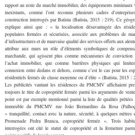
rapport au reste du marché immobilier, des équipements minimaux 
inexistants, comme l’ont reconnu plusieurs cadres d’entrepris
construction interrogés par Batista (Batista, 2015 : 219). Ce géog
explique ainsi que : « la localisation désavantagée des résid
populaires fermées et sécurisées, associée aux problèmes de m
d’infrastructures et de mauvaise qualité des services offerts aux alent
attribue aux murs un rôle d’éléments symboliques de compensa
marchande, qui agissent plus comme mécanismes de conviction 
l’achat immobilier, que comme barrières physiques qui limiten
connexion entre dedans et dehors, comme c’est le cas pour les es
résidentiels fermés de classe moyenne ou d’élite » (Batista, 2015 : 
Les publicités vantant les résidences du PMCMV affichaient pr
toujours le titre de copropriété fermée parmi les arguments de vent
point est par exemple mentionné parmi la liste de qualités prêtées
immeuble du PMCMV rue João Bernardino da Rosa (Palhoç
« tranquillité, contact avec la nature, sécurité, à quelques mètres 
Promenade Pedra Branca, copropriété fermée ». Trois habita
interrogées ont cité le statut de copropriété et la fermeture parm