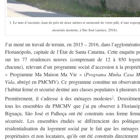
1. Le mur d’enceinte, haut de près de deux mètres et surmonté de verre pilé, d’une coprop
sécurisée modeste, à São José (autrice, 2016).
J’ai mené un travail de terrain, en 2015 – 2016, dans l’agglomérati
Florianópolis, capitale de l’État de Santa Catarina. Cette enquête po
sur les 77 résidences neuves (comprenant de 12 à 850 logem
chacune), relevant d’un programme social d’accession à la propriét
« Programme Ma Maison Ma Vie » (
Programa Minha Casa M
Vida
, abrégé en PMCMV)
.
Ce programme constitue un observatoi
l’habitat fermé et sécurisé destiné aux classes populaires à plusieurs ti
2
Premièrement, il s’adresse à des ménages modestes
. Deuxièmem
tous les ensembles du PMCMV que j’ai pu observer à Florianópo
Biguaçu, São José et Palhoça ont été construits sous forme ferm
sécurisée. Les ensembles étudiés se différencient des politiqu
résidentialisation du logement social par le fait que les ménages
propriétaires et non locataires, qu’ils ont été construits directement 