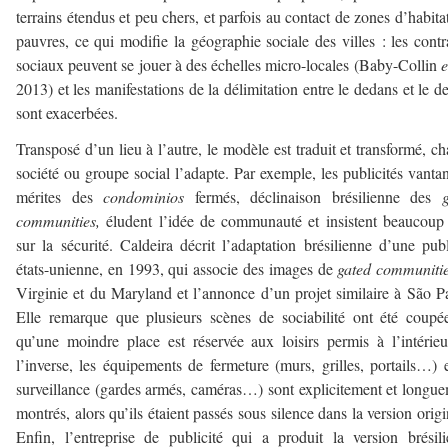
terrains étendus et peu chers, et parfois au contact de zones d’habitat
pauvres, ce qui modifie la géographie sociale des villes : les contr
sociaux peuvent se jouer à des échelles micro-locales (Baby-Collin
e
2013) et les manifestations de la délimitation entre le dedans et le d
sont exacerbées.
Transposé d’un lieu à l’autre, le modèle est traduit et transformé, c
société ou groupe social l’adapte. Par exemple, les publicités vantan
mérites des
condominios
fermés, déclinaison brésilienne des
communities,
éludent l’idée de communauté et insistent beaucoup
sur la sécurité. Caldeira décrit l’adaptation brésilienne d’une publ
états-unienne, en 1993, qui associe des images de
gated communiti
Virginie et du Maryland et l’annonce d’un projet similaire à São P
Elle remarque que plusieurs scènes de sociabilité ont été coupé
qu’une moindre place est réservée aux loisirs permis à l’intérie
l’inverse, les équipements de fermeture (murs, grilles, portails…) 
surveillance (gardes armés, caméras…) sont explicitement et longu
montrés, alors qu’ils étaient passés sous silence dans la version origi
Enfin, l’entreprise de publicité qui a produit la version brésil