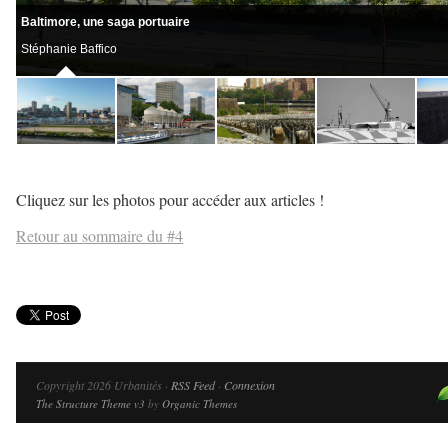
Baltimore, une saga portuaire
Stéphanie Baffico
Cliquez sur les photos pour accéder aux articles !
Retour au sommaire du #4
Copyright 2026 Urbanités ·
RSS Feed
·
Connexion
The Structure Theme v3
by
Organic Themes