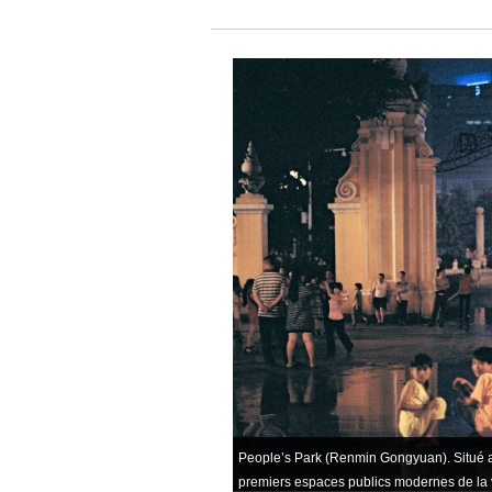
–
People’s Park (Renmin Gongyuan). Situé a
premiers espaces publics modernes de la v