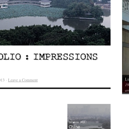
OLIO : IMPRESSIONS
Lu
Vu / Les pavillons Prouvé de Tourcoing,
013 ·
Leave a Comment
19
mérique. Spatialités et
exemples de l’audace architecturale des
ar
rs
années 1950