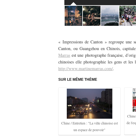
« Impressions de Canton » regroupe une sér
Canton, ou Guangzhou en Chinois, capital
Marras
est une photographe française, d’origi
chinoises elle photographie les gens et les l
http://www.martinemarras.com/
.
SUR LE MÊME THÈME
Chine 
de l'e
Chine / Entretien : "La ville chinoise est
un espace de pouvoir"