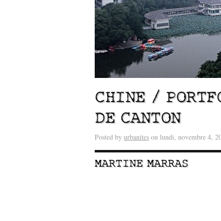
CHINE / PORTF
DE CANTON
Posted by
urbanites
on lundi, novembre 4, 2
Lu /
Sous le feu du nu
énergie des data cente
MARTINE MARRAS
–
–