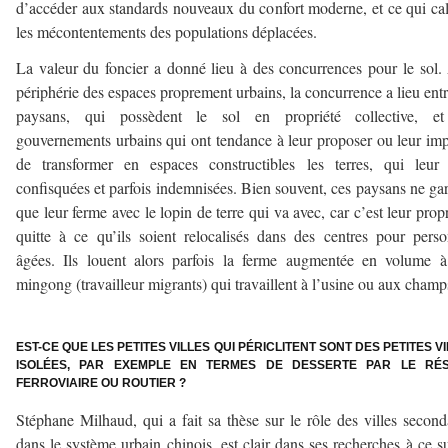
d’accéder aux standards nouveaux du confort moderne, et ce qui ca
les mécontentements des populations déplacées.
La valeur du foncier a donné lieu à des concurrences pour le sol.
périphérie des espaces proprement urbains, la concurrence a lieu entr
paysans, qui possèdent le sol en propriété collective, et
gouvernements urbains qui ont tendance à leur proposer ou leur im
de transformer en espaces constructibles les terres, qui leur
confisquées et parfois indemnisées. Bien souvent, ces paysans ne ga
que leur ferme avec le lopin de terre qui va avec, car c’est leur propr
quitte à ce qu’ils soient relocalisés dans des centres pour pers
âgées. Ils louent alors parfois la ferme augmentée en volume 
mingong (travailleur migrants) qui travaillent à l’usine ou aux champ
–
EST-CE QUE LES PETITES VILLES QUI PÉRICLITENT SONT DES PETITES V
ISOLÉES, PAR EXEMPLE EN TERMES DE DESSERTE PAR LE RÉ
FERROVIAIRE OU ROUTIER ?
Stéphane Milhaud, qui a fait sa thèse sur le rôle des villes second
dans le système urbain chinois, est clair dans ses recherches à ce su