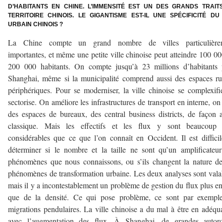
D’HABITANTS EN CHINE. L’IMMENSITÉ EST UN DES GRANDS TRAIT
TERRITOIRE CHINOIS. LE GIGANTISME EST-IL UNE SPÉCIFICITÉ DU 
URBAIN CHINOIS ?
La Chine compte un grand nombre de villes particulière
importantes, et même une petite ville chinoise peut atteindre 100 0
200 000 habitants. On compte jusqu’à 23 millions d’habitants 
Shanghai, même si la municipalité comprend aussi des espaces r
périphériques. Pour se moderniser, la ville chinoise se complexifi
sectorise. On améliore les infrastructures de transport en interne, on
des espaces de bureaux, des central business districts, de façon 
classique. Mais les effectifs et les flux y sont beaucoup 
considérables que ce que l’on connaît en Occident. Il est diffici
déterminer si le nombre et la taille ne sont qu’un amplificateu
phénomènes que nous connaissons, ou s’ils changent la nature d
phénomènes de transformation urbaine. Les deux analyses sont vala
mais il y a incontestablement un problème de gestion du flux plus e
que de la densité. Ce qui pose problème, ce sont par exemple
migrations pendulaires. La ville chinoise a du mal à être en adéqu
avec l’augmentation des flux. À Shanghai, de grandes autoro