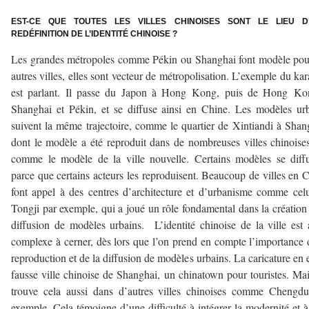
–
EST-CE QUE TOUTES LES VILLES CHINOISES SONT LE LIEU D
REDÉFINITION DE L’IDENTITÉ CHINOISE ?
Les grandes métropoles comme Pékin ou Shanghai font modèle pou
autres villes, elles sont vecteur de métropolisation. L’exemple du ka
est parlant. Il passe du Japon à Hong Kong, puis de Hong Ko
Shanghai et Pékin, et se diffuse ainsi en Chine. Les modèles ur
suivent la même trajectoire, comme le quartier de Xintiandi à Shan
dont le modèle a été reproduit dans de nombreuses villes chinoise
comme le modèle de la ville nouvelle. Certains modèles se diff
parce que certains acteurs les reproduisent. Beaucoup de villes en 
font appel à des centres d’architecture et d’urbanisme comme cel
Tongji par exemple, qui a joué un rôle fondamental dans la création 
diffusion de modèles urbains. L’identité chinoise de la ville est 
complexe à cerner, dès lors que l’on prend en compte l’importance 
reproduction et de la diffusion de modèles urbains. La caricature en e
fausse ville chinoise de Shanghai, un chinatown pour touristes. Ma
trouve cela aussi dans d’autres villes chinoises comme Chengd
exemple. Cela témoigne d’une difficulté à intégrer la modernité et à