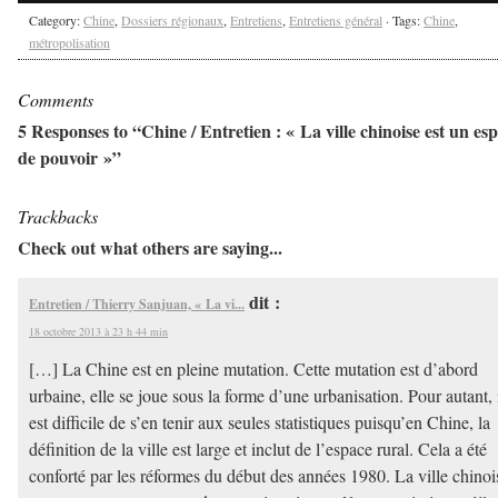
Category:
Chine
,
Dossiers régionaux
,
Entretiens
,
Entretiens général
· Tags:
Chine
,
métropolisation
Comments
5 Responses to “Chine / Entretien : « La ville chinoise est un es
de pouvoir »”
Trackbacks
Check out what others are saying...
dit :
Entretien / Thierry Sanjuan, « La vi...
18 octobre 2013 à 23 h 44 min
[…] La Chine est en pleine mutation. Cette mutation est d’abord
urbaine, elle se joue sous la forme d’une urbanisation. Pour autant, 
est difficile de s’en tenir aux seules statistiques puisqu’en Chine, la
définition de la ville est large et inclut de l’espace rural. Cela a été
conforté par les réformes du début des années 1980. La ville chinoi