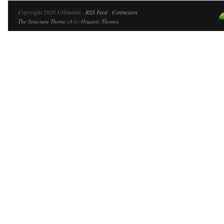
Copyright 2026 Urbanités ·
RSS Feed
·
Connexion
The Structure Theme v3
by
Organic Themes