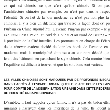
ce qui est chinois, ce que c’est qu’être chinois. Si on past
l’architecture chinoise par exemple, on n’est pas dans le respe
l’identité. Si on fait de la tour moderne, ce n’est pas non plus la 
chinoise. Il y a bien un dilemme qui traverse la façon dont est pr
l’urbain en Chine aujourd’hui. L’avenue Ping’an par exemple – le 
axe Est-Ouest à Pékin, au Sud de Houhai et au Nord de Beijing – 
à proximité de la Cité interdite. Les promoteurs en charge de l’élarg
de la rénover avaient décidé de lotir les bords de l’avenue en 
moderne, mais la municipalité chinoise a au contraire décidé que
ferait des bâtiments en pastichant le style chinois. Cela montre bie
l’équilibre est difficile à trouver, et que les solutions sont variées.
–
LES VILLES CHINOISES SONT MARQUÉES PAR DE PROFONDES INÉGAL
DANS L’ACCÈS À L’ESPACE URBAIN. QUELLE PLACE POUR LES LAIS
POUR-COMPTE DE LA MODERNISATION URBAINE DANS CETTE REDÉFINI
DE L’IDENTITÉ URBAINE CHINOISE ?
D’emblée, il faut rappeler qu’en Chine, il n’y a pas de bidonville
migrants s’inscrivent dans les interstices de la ville. Ils louent 