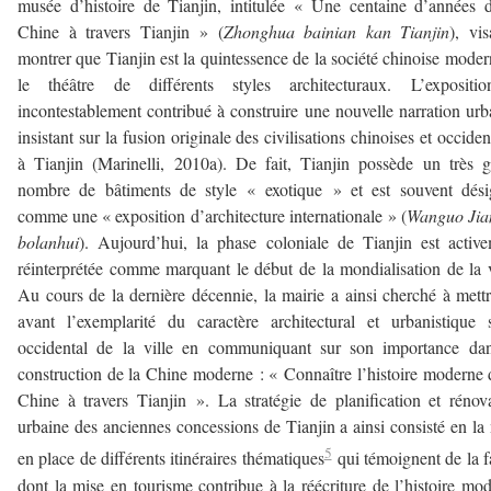
musée d’histoire de Tianjin, intitulée « Une centaine d’années 
Chine à travers Tianjin » (
Zhonghua bainian kan Tianjin
), vis
montrer que Tianjin est la quintessence de la société chinoise moder
le théâtre de différents styles architecturaux. L’expositi
incontestablement contribué à construire une nouvelle narration urb
insistant sur la fusion originale des civilisations chinoises et occiden
à Tianjin (Marinelli, 2010a). De fait, Tianjin possède un très 
nombre de bâtiments de style « exotique » et est souvent dési
comme une « exposition d’architecture internationale » (
Wanguo Jia
bolanhui
). Aujourd’hui, la phase coloniale de Tianjin est activ
réinterprétée comme marquant le début de la mondialisation de la v
Au cours de la dernière décennie, la mairie a ainsi cherché à mett
avant l’exemplarité du caractère architectural et urbanistique 
occidental de la ville en communiquant sur son importance dan
construction de la Chine moderne : « Connaître l’histoire moderne 
Chine à travers Tianjin ». La stratégie de planification et rénov
urbaine des anciennes concessions de Tianjin a ainsi consisté en la
5
en place de différents itinéraires thématiques
qui témoignent de la 
dont la mise en tourisme contribue à la réécriture de l’histoire mo