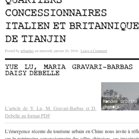
QUARTIERS
CONCESSIONNAIRES
ITALIEN ET BRITANNIQUE
DE TIANJIN
Posted by
urbanites
on mercredi, janvier 20, 2016 ·
Leave a Comment
YUE LU
,
MARIA GRAVARI-BARBAS
DAISY DEBELLE
–
–
L’article de Y. Lu, M. Gravari-Barbas et D.
Debelle au format PDF
L’émergence récente du tourisme urbain en Chine nous invite à réfl
sur le patrimoine concessionnaire des villes chinoises, ses imaginair