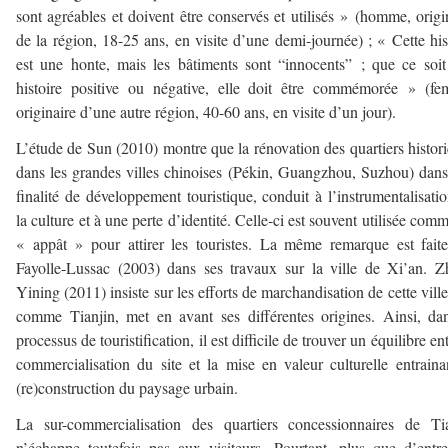
sont agréables et doivent être conservés et utilisés » (homme, origi
de la région, 18-25 ans, en visite d’une demi-journée) ; « Cette his
est une honte, mais les bâtiments sont “innocents” ; que ce soi
histoire positive ou négative, elle doit être commémorée » (f
originaire d’une autre région, 40-60 ans, en visite d’un jour).
L’étude de Sun (2010) montre que la rénovation des quartiers histor
dans les grandes villes chinoises (Pékin, Guangzhou, Suzhou) dan
finalité de développement touristique, conduit à l’instrumentalisati
la culture et à une perte d’identité. Celle-ci est souvent utilisée com
« appât » pour attirer les touristes. La même remarque est fait
Fayolle-Lussac (2003) dans ses travaux sur la ville de Xi’an. 
Yining (2011) insiste sur les efforts de marchandisation de cette ville
comme Tianjin, met en avant ses différentes origines. Ainsi, da
processus de touristification, il est difficile de trouver un équilibre ent
commercialisation du site et la mise en valeur culturelle entraina
(re)construction du paysage urbain.
La sur-commercialisation des quartiers concessionnaires de Ti
n’échappe toutefois pas aux visiteurs. Pourtant, plus que d’entr