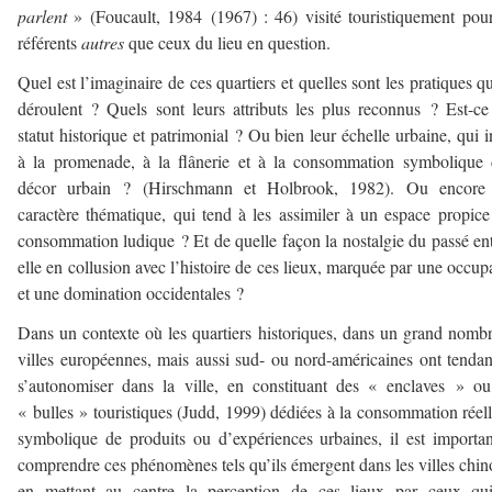
parlent
» (Foucault, 1984 (1967) : 46) visité touristiquement pou
référents
autres
que ceux du lieu en question.
Quel est l’imaginaire de ces quartiers et quelles sont les pratiques qu
déroulent ? Quels sont leurs attributs les plus reconnus ? Est-ce
statut historique et patrimonial ? Ou bien leur échelle urbaine, qui i
à la promenade, à la flânerie et à la consommation symbolique
décor urbain ? (Hirschmann et Holbrook, 1982). Ou encore 
caractère thématique, qui tend à les assimiler à un espace propice
consommation ludique ? Et de quelle façon la nostalgie du passé ent
elle en collusion avec l’histoire de ces lieux, marquée par une occup
et une domination occidentales ?
Dans un contexte où les quartiers historiques, dans un grand nomb
villes européennes, mais aussi sud- ou nord-américaines ont tenda
s’autonomiser dans la ville, en constituant des « enclaves » o
« bulles » touristiques (Judd, 1999) dédiées à la consommation réel
symbolique de produits ou d’expériences urbaines, il est importa
comprendre ces phénomènes tels qu’ils émergent dans les villes chin
en mettant au centre la perception de ces lieux par ceux qui