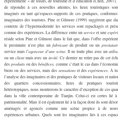
expérientielle » de loisirs, de tourisme et d’éducation (Chen, 2007).
de répondre à ces nouvelles attentes, les lieux touristiques son
imaginés en tant qu’espaces-supports de ces pratiques, conforme
imaginaires des touristes. Pine et Gilmore (1999) suggèrent que da
contexte de l’hypermodernité les services sont repackagés et prés
comme des expériences. La différence entre un
service
et une
expér
réside selon Pine et Gilmore dans le fait que, dans l’offre expérienti
le prestataire n’est plus un
fabricant
de produit ou un
prestatair
service mais
l’agenceur d’une scène.
Il ne traite plus avec un
utilis
ou un
client
mais avec un
invité
. Ce dernier ne retire pas de cet éc
des
produits
ou des
bénéfices,
comme c’était le cas dans l’économi
biens ou des services, mais des
sensations
et des
expériences
. À tr
l’analyse des imaginaires et des pratiques de visiteurs locaux et nati
des quartiers concessionnaires, lieux de pratiques touristi
hétérotopiques, nous montrerons le caractère d’exception de ces quar
dans la ville contemporaine de Tianjin. Celui-ci est certes lié à
patrimonialité. Mais il est également lié à la façon dont ils sont déso
aménagés et agencés comme une scène propice à de nouve
expériences urbaines. Quels sont les imaginaires liés à ces espac