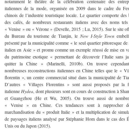
notamment le théâtre de la célébration centenaire des entrepr
italiennes de la mode, organisée en 2009 dans le cadre du Fes
chinois de l’industrie touristique locale. Le quartier comporte des 
des cafés, de nombreux restaurants italiens avec des noms tel
« Venise » ou « Vérone » (Develle, 2015 ; Lu, 2015). Sur le site off
du Bureau du tourisme de Tianjin, le
New
I-Style Town
embelli
présenté par la municipalité comme « le seul quartier pittoresque de 
italien en Asie » et promu comme un exemple réussi de mise en v
du patrimoine exotique « permettant de découvrir l’Italie sans j
quitter la Chine » (Marinelli, 2010b). On trouve cependan
nombreuses reconstructions italiennes en Chine telles que le « Vi
florentin », un centre commercial situé dans la municipalité de Tia
D’autres « Villages Florentins » sont aussi proposés par la f
italienne
Hydea
, dont plusieurs sont en cours de construction à Sha
et Guangzhou (He et Wu, 2005). On trouve aussi de nombre
« Venise » en Chine. Ces tendances sont à rapprocher d
marchandisation du « produit Italie » et la multiplication de simul
de paysages italiens analysé par Stéphanie Hom dans le cas des É
Unis ou du Japon (2015).