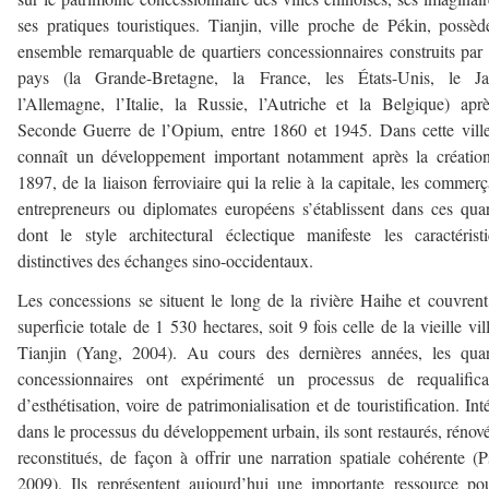
ses pratiques touristiques. Tianjin, ville proche de Pékin, possè
ensemble remarquable de quartiers concessionnaires construits par
pays (la Grande-Bretagne, la France, les États-Unis, le Ja
l’Allemagne, l’Italie, la Russie, l’Autriche et la Belgique) apr
Seconde Guerre de l’Opium, entre 1860 et 1945. Dans cette vill
connaît un développement important notamment après la créatio
1897, de la liaison ferroviaire qui la relie à la capitale, les commerç
entrepreneurs ou diplomates européens s’établissent dans ces quar
dont le style architectural éclectique manifeste les caractérist
distinctives des échanges sino-occidentaux.
Les concessions se situent le long de la rivière Haihe et couvren
superficie totale de 1 530 hectares, soit 9 fois celle de la vieille vil
Tianjin (Yang, 2004). Au cours des dernières années, les quar
concessionnaires ont expérimenté un processus de requalificat
d’esthétisation, voire de patrimonialisation et de touristification. Int
dans le processus du développement urbain, ils sont restaurés, rénov
reconstitués, de façon à offrir une narration spatiale cohérente (P
2009). Ils représentent aujourd’hui une importante ressource po