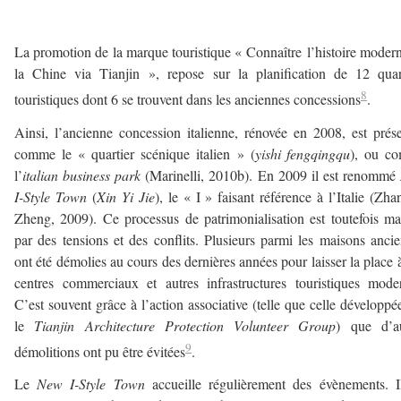
a
La promotion de la marque touristique « Connaître l’histoire moder
la Chine via Tianjin », repose sur la planification de 12 quar
8
touristiques dont 6 se trouvent dans les anciennes concessions
.
Ainsi, l’ancienne concession italienne, rénovée en 2008, est prés
comme le « quartier scénique italien » (
yishi fengqingqu
), ou c
l’
italian business park
(Marinelli, 2010b). En 2009 il est renommé
I-Style Town
(
Xin Yi Jie
), le « I » faisant référence à l’Italie (Zha
Zheng, 2009). Ce processus de patrimonialisation est toutefois m
par des tensions et des conflits. Plusieurs parmi les maisons anci
ont été démolies au cours des dernières années pour laisser la place 
centres commerciaux et autres infrastructures touristiques mode
C’est souvent grâce à l’action associative (telle que celle développé
le
Tianjin Architecture Protection Volunteer Group
) que d’au
9
démolitions ont pu être évitées
.
Le
New I-Style Town
accueille régulièrement des évènements. I