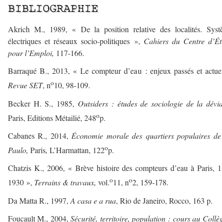
BIBLIOGRAPHIE
Akrich M., 1989, « De la position relative des localités. Sys
électriques et réseaux socio-politiques »,
Cahiers du Centre d’Ét
pour l’Emploi,
117-166.
Barraqué B., 2013, « Le compteur d’eau : enjeux passés et actue
o
Revue SET
, n
10, 98-109.
Becker H. S., 1985,
Outsiders : études de sociologie de la dévi
o
Paris, Editions Métailié, 248
p.
Cabanes R., 2014,
Économie morale des quartiers populaires de
o
Paulo,
Paris
,
L’Harmattan, 122
p.
Chatzis K., 2006, « Brève histoire des compteurs d’eau à Paris, 
o
o
1930 »,
Terrains & travaux,
vol.
11, n
2, 159-178.
Da Matta R., 1997,
A casa e a rua
, Rio de Janeiro, Rocco, 163 p.
Foucault M., 2004,
Sécurité, territoire, population : cours au Collè