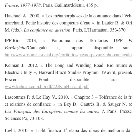
France, 1977-1978
, Paris, Gallimard/Seuil, 435 p.
Hatchuel A., 2000, « Les métamorphoses de la confiance dans l’éc
marchand. Petite histoire des compteurs d’eau », in Laufer R. & Ori
M. (éds.),
La confiance en question
, Paris, L’Harmattan, 353-370.
IPP-Rio, 2013, « Panorama dos Territórios UPP
P
Pavãozinho
/Cantagalo », rapport disponible su
http://www.riomaissocial.org/territorios/pavao-pavaozinho-cantagalo
Kelman J., 2012, « The Long and Winding Road. Rio Slums &
Electric Utility », Harvard Brazil Studies Program, 19 avril, présent
Power Point disponible sur
www.kelman.com.br/pdf/22JKinHarvard.pdf
Lascoumes P. & Le Hay V., 2010, « Chapitre 3 – Tolérance de la f
et relations de confiance », in Boy D., Cautrès B. & Sauger N. (é
Les Français, des Européens comme les autres ?,
Paris, Press
Sciences Po, 73-108.
a
Light, 2010, « Light finaliza 1
etapa das obras de melhoria da 