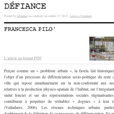
DÉFIANCE
Posted by
urbanites
on vendredi, novembre 27, 2015 ·
Leave a Comment
FRANCESCA PILO’
–
–
L’article au format PDF
Perçue comme un « problème urbain », la favela fait historiqu
l’objet d’un processus de différenciation socio-politique du reste 
ville qui repose simultanément sur la non-conformité aux no
relatives à la production physico-spatiale de l’habitat, sur l’irrégulari
statut foncier et sur des représentations sociales stigmatisante
contribuent à perpétuer de véritables « dogmes » à leur é
(Valladares, 2006). Les réseaux techniques urbains partici
doublement de la définition de ce processus de différenciation. En