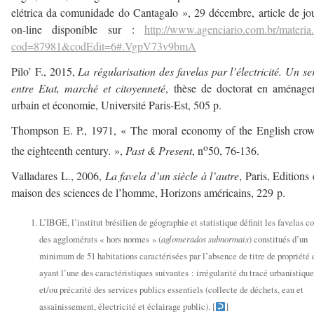
elétrica da comunidade do Cantagalo », 29 décembre, article de jo
on-line disponible sur :
http://www.agenciario.com.br/materia
cod=87981&codEdit=6#.VgpV73v9bmA
Pilo’ F., 2015,
La régularisation des favelas par l’électricité. Un se
entre Etat, marché et citoyenneté
, thèse de doctorat en aménage
urbain et économie, Université Paris-Est, 505 p.
Thompson E. P., 1971, « The moral economy of the English crow
o
the eighteenth century. »,
Past & Present
, n
50, 76-136.
Valladares L., 2006,
La favela d’un siècle à l’autre
, Paris, Editions 
maison des sciences de l’homme, Horizons américains, 229 p.
L’IBGE, l’institut brésilien de géographie et statistique définit les favelas
des agglomérats « hors normes » (
aglomerados subnormais
) constitués d’un
minimum de 51 habitations caractérisées par l’absence de titre de propriété 
ayant l’une des caractéristiques suivantes : irrégularité du tracé urbanistique
et/ou précarité des services publics essentiels (collecte de déchets, eau et
assainissement, électricité et éclairage public). [
]