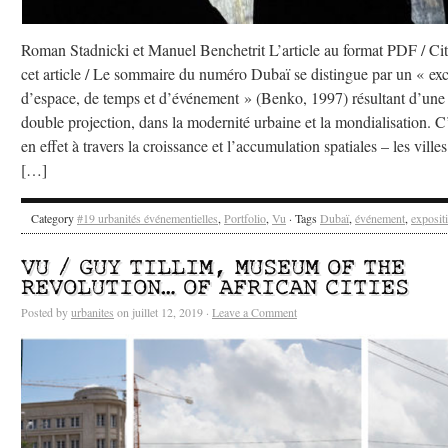
Roman Stadnicki et Manuel Benchetrit L’article au format PDF / Cit
cet article / Le sommaire du numéro Dubaï se distingue par un « ex
d’espace, de temps et d’événement » (Benko, 1997) résultant d’une
double projection, dans la modernité urbaine et la mondialisation. C
en effet à travers la croissance et l’accumulation spatiales – les villes
[…]
Category
#19 urbanités événementielles
,
Portfolio
,
Vu
· Tags
Dubaï
,
événement
,
exposit
VU / GUY TILLIM, MUSEUM OF THE
REVOLUTION… OF AFRICAN CITIES
Posted by
urbanites
on juillet 12, 2019 ·
Leave a Comment