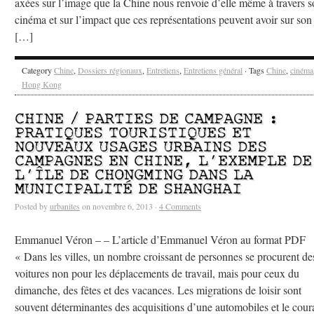
axées sur l’image que la Chine nous renvoie d’elle même à travers 
cinéma et sur l’impact que ces représentations peuvent avoir sur son
[…]
Category
Chine
,
Dossiers régionaux
,
Entretiens
,
Entretiens général
· Tags
Chine
,
cinéma
Hong Kong
CHINE / PARTIES DE CAMPAGNE :
PRATIQUES TOURISTIQUES ET
NOUVEAUX USAGES URBAINS DES
CAMPAGNES EN CHINE, L’EXEMPLE DE
L’ÎLE DE CHONGMING DANS LA
MUNICIPALITÉ DE SHANGHAI
Posted by
urbanites
on novembre 6, 2013 ·
4 Comments
Emmanuel Véron – – L’article d’Emmanuel Véron au format PDF
« Dans les villes, un nombre croissant de personnes se procurent de
voitures non pour les déplacements de travail, mais pour ceux du
dimanche, des fêtes et des vacances. Les migrations de loisir sont
souvent déterminantes des acquisitions d’une automobiles et le cour