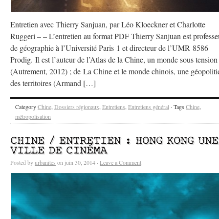
Entretien avec Thierry Sanjuan, par Léo Kloeckner et Charlotte
Ruggeri – – L’entretien au format PDF Thierry Sanjuan est professe
de géographie à l’Université Paris 1 et directeur de l’UMR 8586
Prodig. Il est l’auteur de l’Atlas de la Chine, un monde sous tension
(Autrement, 2012) ; de La Chine et le monde chinois, une géopolit
des territoires (Armand […]
Category
Chine
,
Dossiers régionaux
,
Entretiens
,
Entretiens général
· Tags
Chine
,
métropolisation
CHINE / ENTRETIEN : HONG KONG UNE
VILLE DE CINÉMA
Posted by
urbanites
on juin 30, 2014 ·
Leave a Comment