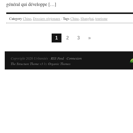
général qui développe […]
Category
Chine
,
Dossiers régionaux
· Tags
Chine
,
Shanghai
,
tourisme
1
2
3
»
Copyright 2026 Urbanités ·
RSS Feed
·
Connexion
The Structure Theme v3
by
Organic Themes