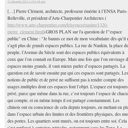
12 décembre 2013 à 19 h 48 min
[…] Pierre Clément, architecte, professeur émérite à l’ENSA Paris-
Belleville, et président d’Arte-Charpentier Architectes (
http://www.arte-charpentier.com/fr/agence/equipe/1320-
pierre_clement.html
).GROS PLAN sur l'a question de l'"espace
public" en Chine : "Je bannis ce mot de mon vocabulaire dès qu’il 
s’agit plus de grands espaces publics. La rue de Nankin, la place d
peuple, l’Avenue du Siècle sont des espaces publics équivalents à
ceux que l’on connaît en Europe. Mais une fois que l’on envisage 
espaces moins grands, il vaut mieux parler d’espaces partagés. La
question est de savoir ensuite par qui ces espaces sont partagés. Le
notions de public et de privé ne suffisent pas à rendre compte des
usages multiples dont ces espaces font l’objet. L’espace est toujours
privé, parce que même dans la rue, c’est toujours l’espace de chac
qui compte, et en même temps il est partagé constamment. Les
chinois ont eu conscience de cela depuis toujours, en mettant en pl
dans l’espace urbain des limites et des frontières physiques, des mu
des portes. Les quartiers sont murés, on est toujours entre soi. Cela
s’est renforcé à certaines périodes, notamment sous les Tang. La