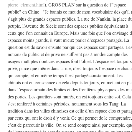
pierre_clement.html
). GROS PLAN sur la question de l'"espace
public" en Chine : "Je bannis ce mot de mon vocabulaire dès qu’il 
s’agit plus de grands espaces publics. La rue de Nankin, la place d
peuple, l’Avenue du Siècle sont des espaces publics équivalents à
ceux que l’on connaît en Europe. Mais une fois que l’on envisage 
espaces moins grands, il vaut mieux parler d’espaces partagés. La
question est de savoir ensuite par qui ces espaces sont partagés. Le
notions de public et de privé ne suffisent pas à rendre compte des
usages multiples dont ces espaces font l’objet. L’espace est toujours
privé, parce que même dans la rue, c’est toujours l’espace de chac
qui compte, et en même temps il est partagé constamment. Les
chinois ont eu conscience de cela depuis toujours, en mettant en pl
dans l’espace urbain des limites et des frontières physiques, des mu
des portes. Les quartiers sont murés, on est toujours entre soi. Cela
s’est renforcé à certaines périodes, notamment sous les Tang. La
tradition dans les villes chinoises est celle d’un espace clos et parta
par ceux qui ont le droit d’y venir. Ce qui permet de le comprendre,
c’est de parcourir la ville. On se rend compte ainsi par exemple, qu
de l’appartement à la grande avenue, on traverse dix ou quinze typ