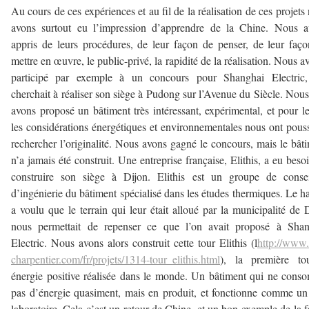
Au cours de ces expériences et au fil de la réalisation de ces projets
avons surtout eu l’impression d’apprendre de la Chine. Nous a
appris de leurs procédures, de leur façon de penser, de leur faç
mettre en œuvre, le public-privé, la rapidité de la réalisation. Nous a
participé par exemple à un concours pour Shanghai Electric,
cherchait à réaliser son siège à Pudong sur l’Avenue du Siècle. Nous
avons proposé un bâtiment très intéressant, expérimental, et pour l
les considérations énergétiques et environnementales nous ont pous
rechercher l’originalité. Nous avons gagné le concours, mais le bât
n’a jamais été construit. Une entreprise française, Elithis, a eu beso
construire son siège à Dijon. Elithis est un groupe de consei
d’ingénierie du bâtiment spécialisé dans les études thermiques. Le h
a voulu que le terrain qui leur était alloué par la municipalité de 
nous permettait de repenser ce que l’on avait proposé à Shan
Electric. Nous avons alors construit cette tour Elithis (l
http://www.
charpentier.com/fr/projets/1314-tour_elithis.html
), la première to
énergie positive réalisée dans le monde. Un bâtiment qui ne con
pas d’énergie quasiment, mais en produit, et fonctionne comme un
laboratoire. Cela c’est un retour de Chine, et un bon exemple de la 