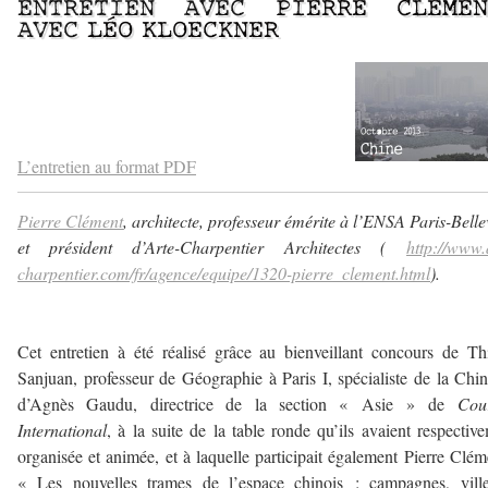
ENTRETIEN AVEC
PIERRE CLÉMEN
AVEC
LÉO KLOECKNER
–
–
L’entretien au format PDF
Pierre Clément
, architecte, professeur émérite à l’ENSA Paris-Bellev
et président d’Arte-Charpentier Architectes (
http://www.
charpentier.com/fr/agence/equipe/1320-pierre_clement.html
).
–
Cet entretien à été réalisé grâce au bienveillant concours de Th
Sanjuan, professeur de Géographie à Paris I, spécialiste de la Chin
d’Agnès Gaudu, directrice de la section « Asie » de
Cour
International
, à la suite de la table ronde qu’ils avaient respectiv
organisée et animée, et à laquelle participait également Pierre Clém
« Les nouvelles trames de l’espace chinois : campagnes, ville