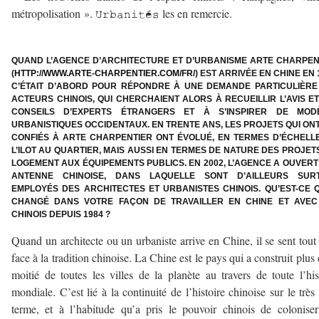
métropolisation ».
les en remercie.
Urbanités
QUAND L’AGENCE D’ARCHITECTURE ET D’URBANISME ARTE CHARPEN
(
HTTP://WWW.ARTE-CHARPENTIER.COM/FR/
) EST ARRIVÉE EN CHINE EN 
C’ÉTAIT D’ABORD POUR RÉPONDRE À UNE DEMANDE PARTICULIÈRE
ACTEURS CHINOIS, QUI CHERCHAIENT ALORS À RECUEILLIR L’AVIS ET
CONSEILS D’EXPERTS ÉTRANGERS ET À S’INSPIRER DE MOD
URBANISTIQUES OCCIDENTAUX. EN TRENTE ANS, LES PROJETS QUI ONT
CONFIÉS À ARTE CHARPENTIER ONT ÉVOLUÉ, EN TERMES D’ÉCHELLE
L’ILOT AU QUARTIER, MAIS AUSSI EN TERMES DE NATURE DES PROJET
LOGEMENT AUX ÉQUIPEMENTS PUBLICS. EN 2002, L’AGENCE A OUVERT
ANTENNE CHINOISE, DANS LAQUELLE SONT D’AILLEURS SUR
EMPLOYÉS DES ARCHITECTES ET URBANISTES CHINOIS. QU’EST-CE Q
CHANGÉ DANS VOTRE FAÇON DE TRAVAILLER EN CHINE ET AVEC
CHINOIS DEPUIS 1984 ?
Quand un architecte ou un urbaniste arrive en Chine, il se sent tout 
face à la tradition chinoise. La Chine est le pays qui a construit plus 
moitié de toutes les villes de la planète au travers de toute l’his
mondiale. C’est lié à la continuité de l’histoire chinoise sur le très
terme, et à l’habitude qu’a pris le pouvoir chinois de colonise