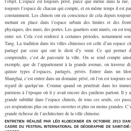
l’objet. L’espace est toujours privé, parce que même dans la rue, 
toujours l’espace de chacun qui compte, et en même temps il est pa
constamment. Les chinois ont eu conscience de cela depuis toujour
mettant en place dans l’espace urbain des limites et des front
physiques, des murs, des portes. Les quartiers sont murés, on est tou
entre soi. Cela s’est renforcé à certaines périodes, notamment sou
Tang. La tradition dans les villes chinoises est celle d’un espace cl
partagé par ceux qui ont le droit d’y venir. Ce qui permet d
comprendre, c’est de parcourir la ville. On se rend compte ains
exemple, que de l’appartement à la grande avenue, on traverse d
quinze types d’espaces, partagés, privés. Entrer dans un lilo
Shanghai, c’est entrer dans un domaine privé, où l’on est toujours so
regard de quelqu’un. Comme quand on pénétrait dans les immeu
parisiens à l’époque où il y avait encore des gardiens partout. Il y 
grande subtilité dans l’espace chinois, de tous ces seuils, ces pass
ces respirations plus ou moins ouvertes et plus ou moins grandes. C’e
grande richesse de l’architecture de la ville chinoise.
ENTRETIEN RÉALISÉ PAR
LÉO KLOECKNER
EN OCTOBRE 2013 DAN
CADRE DU FESTIVAL INTERNATIONAL DE GÉOGRAPHIE DE SAINT-DIÉ-