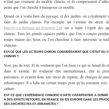
n’était pas vraiment du modèle chinois, et ils comprenaient d’aille
peine que l’on cherche à transposer ce modèle.
Quand on a voulu faire du paysage, et des jardins, on a également 
faire du jardin chinois. Par exemple sur l’avenue du siècle (l
http://www.thebaud-tup.fr/projets-23
), on a imité l’esprit des ja
chinois. Tous les grands espaces publics que l’on a conçus penda
temps étaient des lieux ou l’on cherchait à faire intervenir la trad
chinoise.
EST-CE QUE LES ACTEURS CHINOIS CONSIDÉRAIENT QUE C’ÉTAIT DU S
CHINOIS ?
Non, pas du tout. Et ils voulaient que l’on fasse ce qui se faisait de 
dans le monde. Ils voulaient être internationaux, être la pre
puissance, et avaient donc une envie de rupture, de changer de mo
urbanistiques. Il a fallu un certain temps pour qu’ils renouent avec 
culture.
EST CE QUE L’EXPÉRIENCE CHINOISE D’ARTE CHARPENTIER A DONNÉ 
À DES EFFETS RETOURS, EN FRANCE OU EN EUROPE DANS LES PRATI
DES ARCHITECTES ET URBANISTES ?