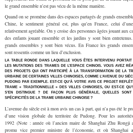
le grand ensemble n’est pas vécu de la même manière.
Quand on se promène dans des espaces partagés de grands ensembl
Chine, le sentiment général est, plus qu’en France, celui d’un
relativement agréable. On y croise des personnes âgées jouant aux ca
des enfants jouant ensemble et les jardins y sont bien entretenus
grands ensembles y sont bien vécus. En France les grands ense
sont ressentis comme un lieu d’exclusion.
LA TABLE RONDE DANS LAQUELLE VOUS ÊTES INTERVENU PORTAIT
LES MUTATIONS DES TRAMES DE L’ESPACE CHINOIS. VOUS AVEZ RÉA
DES PROJETS QUI ONT PARTICIPÉ À LA TRANSFORMATION DE LA T
URBAINE DE CERTAINES VILLES CHINOISES, COMME L’AVENUE DU SIÈC
PUDONG PAR EXEMPLE. EST-CE QU’À VOTRE AVIS CE PROJET REFLÈT
TRAME « TRADITIONNELLE » DES VILLES CHINOISES, OU EST-CE QU’
S’EN DISTINGUE ? DE FAÇON PLUS GÉNÉRALE, QUELLES SONT
SPÉCIFICITÉS DE LA TRAME URBAINE CHINOISE ?
L’avenue du siècle est à mon avis un cas à part, qui n’a pas été le pr
d’une vision globale du territoire de Pudong. Pour les autorité
1992 (Note : année où l’ancien maire de Shanghai Zhu Rongji a
promu vice premier ministre de l’économie, et où Shanghai a