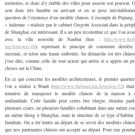
territoires, et donc d’y établir des villes pour asseoir son pouvoir. 
sent donc très humble en arrivant et on se pose inévitablemen
question de l’existence d’un modèle chinois. L’exemple de Pujiang, 
« italienne » réalisée par le cabinet Gregotti Associati dans la périp
de Shanghai, est intéressant. Il a un peu reconstitué ce que l’on avait
avec la ville nouvelle de Nanhui (lien :
http://www.the
tup.fr/projets-49
), reprenant le principe de construire derrière
enceinte, et selon une trame emboitée. Sa démarche est très chinoi
j’ose dire, comme celle de tout acteur qui arrive et a appris un p
choses sur la Chine.
En ce qui concerne les modèles architecturaux, le premier quartie
l’on a réalisé à Wanli (
http://www.thebaud-tup.fr/projets-52
) étai
tentative de transposer le modèle chinois de la maison à c
unifamiliale. Cette famille peut certes être élargie, étendue parf
plusieurs cours, ou plusieurs familles cohabitant dans une même co
un même lilong à Shanghai, mais la structure de ce type d’habitat 
familiale. On a été tentés au départ de se servir des modèles chinoi
que nos partenaires chinois ont accepté au départ. Pour eux pourta