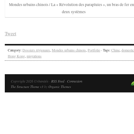
Mondes urbains chinois / La « Révolution des parapluies », un bras de fer en
deux systèmes
Tweet
Category:
Dossiers régionaux
,
Mondes urbains chinois
,
Portfolio
· Tags:
Chine
,
domestic
Hong Kong
,
migrations
Copyright 2026 Urbanités ·
RSS Feed
·
Connexion
The Structure Theme v3
by
Organic Themes