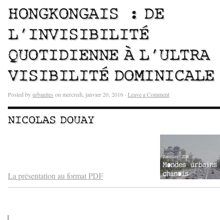
HONGKONGAIS : DE
L’INVISIBILITÉ
QUOTIDIENNE À L’ULTRA
VISIBILITÉ DOMINICALE
Posted by
urbanites
on mercredi, janvier 20, 2016 ·
Leave a Comment
NICOLAS DOUAY
–
–
La présentation au format PDF
–