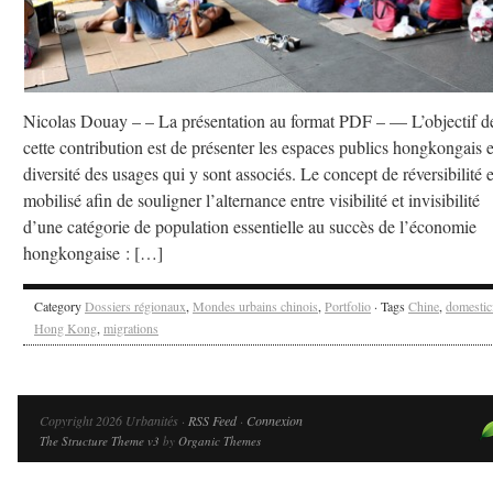
Nicolas Douay – – La présentation au format PDF – — L’objectif d
cette contribution est de présenter les espaces publics hongkongais e
diversité des usages qui y sont associés. Le concept de réversibilité e
mobilisé afin de souligner l’alternance entre visibilité et invisibilité
d’une catégorie de population essentielle au succès de l’économie
hongkongaise : […]
Category
Dossiers régionaux
,
Mondes urbains chinois
,
Portfolio
· Tags
Chine
,
domestic
Hong Kong
,
migrations
Copyright 2026 Urbanités ·
RSS Feed
·
Connexion
The Structure Theme v3
by
Organic Themes