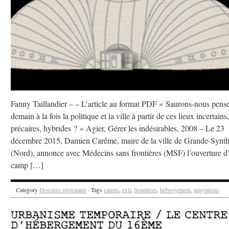
Fanny Taillandier – – L’article au format PDF « Saurons-nous pens
demain à la fois la politique et la ville à partir de ces lieux incertains,
précaires, hybrides ? » Agier, Gérer les indésirables, 2008 – Le 23
décembre 2015, Damien Carême, maire de la ville de Grande-Synt
(Nord), annonce avec Médecins sans frontières (MSF) l’ouverture d
camp […]
Category
Dossiers régionaux
· Tags
camps
,
exil
,
frontières
,
hébergement
,
migrations
URBANISME TEMPORAIRE / LE CENTRE
D’HÉBERGEMENT DU 16ÈME