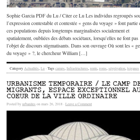
Sophie Garcia PDF du Lu / Citer ce Lu Les individus regroupés so
l’expression contestable et contestée « gens du voyage » font partie 
ces populations depuis longtemps marginalisées socialement et
spatialement, oubliées des débats sociétaux, lorsqu’elles ne font pas
l’objet de discours stigmatisants. Dans son ouvrage Où sont les « g
du voyage » ?, le chercheur William […]
Category
Actualités
,
Lu
· Tags
camps
,
Infrastructures
,
rente
,
roms
,
ségrégation
,
tsiganes
URBANISME TEMPORAIRE / LE CAMP D
MIGRANTS, ESPACE EXCEPTIONNEL A
COEUR DE LA VILLE ORDINAIRE
Posted by
urbanites
on mars 26, 2018 ·
Leave a Comment