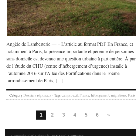
Angèle de Lamberterie –– – L’article au format PDF En France, et
notamment à Paris, la présence importante et pérenne de personnes
sans domicile est devenue une question urbaine à part entière. À part
de l’étude du CHU (centre d’hébergement d’urgence) installé à
l’automne 2016 sur l’Allée des Fortifications dans le 16ème
arrondissement de Paris, […]
Category
Dossiers régionaux
· Tags
camps
,
exil
,
France
,
hébergement
,
migrations
,
Paris
1
2
3
4
5
6
»
Copyright 2026 Urbanités ·
RSS Feed
·
Connexion