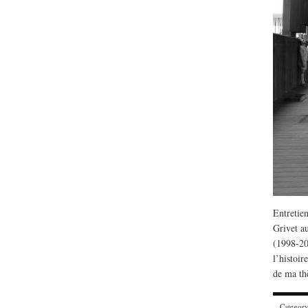
Lu /
Sous le feu du nu
Entretie
énergie des data cente
Grivet a
(1998-20
l’histoi
de ma th
Categor