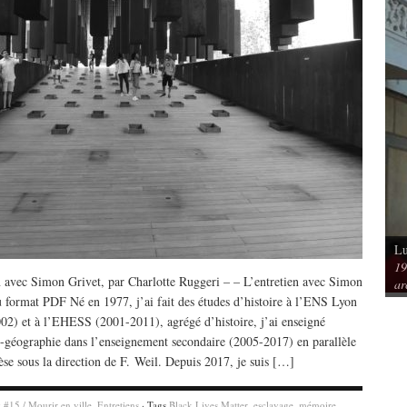
Lu
Vu / Les pavillons Prouvé de Tourcoing,
19
mérique. Spatialités et
exemples de l’audace architecturale des
n avec Simon Grivet, par Charlotte Ruggeri – – L’entretien avec Simon
ar
rs
années 1950
u format PDF Né en 1977, j’ai fait des études d’histoire à l’ENS Lyon
02) et à l’EHESS (2001-2011), agrégé d’histoire, j’ai enseigné
re-géographie dans l’enseignement secondaire (2005-2017) en parallèle
èse sous la direction de F. Weil. Depuis 2017, je suis […]
y
#15 / Mourir en ville
,
Entretiens
· Tags
Black Lives Matter
,
esclavage
,
mémoire
,