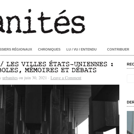
SSIERS RÉGIONAUX
CHRONIQUES
LU / VU / ENTENDU
CONTRIBUER
 / LES VILLES ÉTATS-UNIENNES :
RE
BOLES, MÉMOIRES ET DÉBATS
by
urbanites
on juin 30, 2021 ·
Leave a Comment
DER