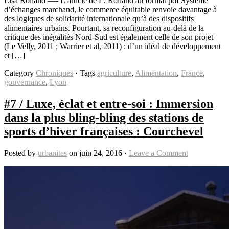
Lisa Rolland —- L’article de L. Rolland au format pdf Système
d’échanges marchand, le commerce équitable renvoie davantage à
des logiques de solidarité internationale qu’à des dispositifs
alimentaires urbains. Pourtant, sa reconfiguration au-delà de la
critique des inégalités Nord-Sud est également celle de son projet
(Le Velly, 2011 ; Warrier et al, 2011) : d’un idéal de développement
et […]
Category
Chroniques
· Tags
agriculture
,
Alimentation
,
France
,
gouvernance
,
Lyon
#7 / Luxe, éclat et entre-soi : Immersion
dans la plus bling-bling des stations de
sports d’hiver françaises : Courchevel
Posted by
urbanites
on juin 24, 2016 ·
Leave a Comment