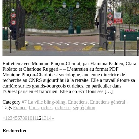
Entretien avec Monique Pinçon-Charlot, par Flaminia Paddeu, Clara
Piolatto et Charlotte Ruggeri – – L’entretien au format PDF
Monique Pinçon-Charlot est sociologue, ancienne directrice de
recherche au CNRS aujourd’hui à la retraite. Elle a travaillé toute sa
carrière sur les grands-bourgeois et riches, en particulier dans
l’Ouest parisien et francilien. Elle a co-écrit tous ses […]
Category
#7 La ville bling-bling
,
Entretiens
,
Entretiens général
·
Tags
France
,
Paris
,
riches
,
richesse
,
ségrégation
«
1
2
3
4
5
6
7
8
9
10
11
12
13
14
»
Rechercher