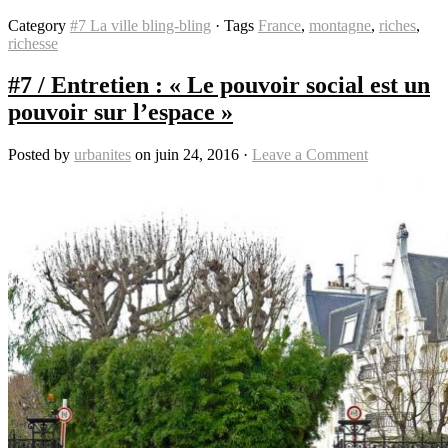
Category
#7 La ville bling-bling
· Tags
France
,
montagne
,
riches
,
richesse
#7 / Entretien : « Le pouvoir social est un
pouvoir sur l’espace »
Posted by
urbanites
on juin 24, 2016 ·
Leave a Comment